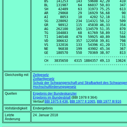
BS    141253    143   59608 42,20     410 
BL    131987     64   66037 50,03     347 
SH     42489     63   31973 75,25     613 
AR     29868     29   16929 56,68      90 
AI      8053     10    4202 52,18      31 
SG    228092    234  114321 50,12     509 
GR     98912    115   45830 46,33     354 
AG    262100    165  134579 51,35     870 
TG    104883     68   61769 58,89     512 
TI    146548    479   59925 40,89     566 
VD    306632    357  122058 39,81     798 
VS    132016    133   54396 41,20     715 
NE     96838    199   43902 45,34     367 
GE    180570    550   70369 38,97     813 
------------------------------------------
CH   3835650   4315 1884357 49,13   13624 
Gleichzeitig mit
Zeitgesetz
Zolltarifgesetz
Schutz der Schwangerschaft und Strafbarkeit des Schwange
Hochschulförderungsgesetz
Quellen
Ergebnis der Bundeskanzlei
Ergebnis im Bundesblatt
(BBl 1978 II 364)
Verlauf
BBl 1975 II 436
,
BBl 1977 II 1065
,
BBl 1977 III 916
Vollständigkeit
Endergebnis
Letzte
24. Januar 2018
Änderung