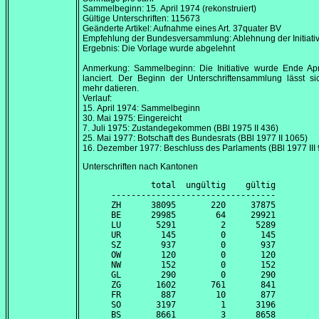
Sammelbeginn:
15. April 1974
(rekonstruiert)
Gültige Unterschriften: 115673
Geänderte Artikel: Aufnahme eines Art. 37quater BV
Empfehlung der Bundesversammlung: Ablehnung der Initiati
Ergebnis: Die Vorlage wurde abgelehnt
Anmerkung: Sammelbeginn: Die Initiative wurde Ende
Ap
lanciert. Der Beginn der Unterschriftensammlung lässt si
mehr datieren.
Verlauf:
15. April 1974
: Sammelbeginn
30. Mai 1975
: Eingereicht
7. Juli 1975
: Zustandegekommen (BBl 1975 II 436)
25. Mai 1977
: Botschaft des Bundesrats (BBl 1977 II 1065)
16. Dezember 1977
: Beschluss des Parlaments (BBl 1977 III
Unterschriften nach Kantonen
        total  ungültig    gültig

---------------------------------

ZH      38095       220     37875

BE      29985        64     29921

LU       5291         2      5289

UR        145         0       145

SZ        937         0       937

OW        120         0       120

NW        152         0       152

GL        290         0       290

ZG       1602       761       841

FR        887        10       877

SO       3197         1      3196

BS       8661         3      8658
