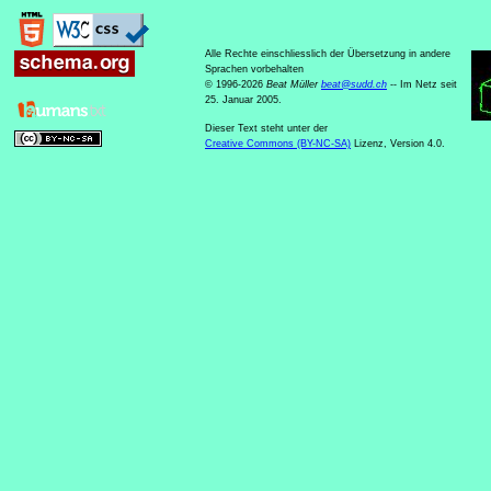
Alle Rechte einschliesslich der Übersetzung in andere
Sprachen vorbehalten
© 1996-2026
Beat Müller
beat
@
sudd
.
ch
-- Im Netz seit
25. Januar 2005.
Dieser Text steht unter der
Creative Commons (BY-NC-SA)
Lizenz, Version 4.0.