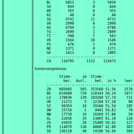
BL       5853         3      5850

SH        844         0       844

AR        355         0       355

AI         48         0        48

SG       4742        11      4731

GR       2098         8      2090

AG       4789         3      4786

TG       2890         1      2889

TI        590         7       583

VD       1564        18      1546

VS        476         2       474

NE       1371         0      1371

GE       1813         8      1805

---------------------------------

Kantonsergebnisse
      Stimm-     im  Stimm-               
        ber.  Ausl.    bet.  in %    leer 
------------------------------------------
ZH    685685    565  353568 51,56    2570 
BE    633689    729  318343 50,24    1977 
LU    178836    139  103268 57,74     731 
UR     21272      5   12184 57,28      90 
SZ     56593     18   29168 51,54     185 
OW     15716      5    9401 59,82      78 
NW     17739     10   10269 57,89      58 
GL     22656     35   13865 61,20     126 
ZG     43035     26   25400 59,02     127 
FR    114070    126   48887 42,86     303 
SO    136118     48   74106 54,44     384 