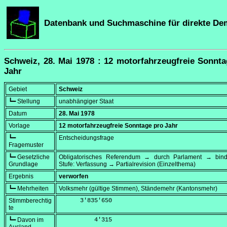
Datenbank und Suchmaschine für direkte De
Schweiz, 28. Mai 1978 : 12 motorfahrzeugfreie Sonnt
Jahr
Gebiet
Schweiz
┗━ Stellung
unabhängiger Staat
Datum
28. Mai 1978
Vorlage
12 motorfahrzeugfreie Sonntage pro Jahr
┗━
Entscheidungsfrage
Fragemuster
┗━ Gesetzliche
Obligatorisches Referendum → durch Parlament → bi
Grundlage
Stufe: Verfassung → Partialrevision (Einzelthema)
Ergebnis
verworfen
┗━ Mehrheiten
Volksmehr (gültige Stimmen), Ständemehr (Kantonsmehr)
Stimmberechtig
      3'835'650
te
┗━ Davon im
          4'315