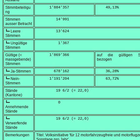
Ausland
Stimmbeteiligu
      1'884'357
    49,13
%
ng
Stimmen
         14'991
ausser Betracht
┗━ Leere
         13'624
Stimmen
┗━ Ungültige
          1'367
Stimmen
Gültige (=
      1'869'366
auf die gültigen S
massgebende)
bezogen
Stimmen
┗━ Ja-Stimmen
        678'162
    36,28
%
┗━ Nein-
      1'191'204
    63,72
%
Stimmen
Stände
         19 6/2 (=
 22,0
)
(Kantone)
┗━
          0
Annehmende
Stände
┗━
         19 6/2 (=
 22,0
)
Verwerfende
Stände
Bemerkungen
Titel: Volksinitiative 'für 12 motorfahrzeugfreie und motorflug
Sonntage pro Jahr'