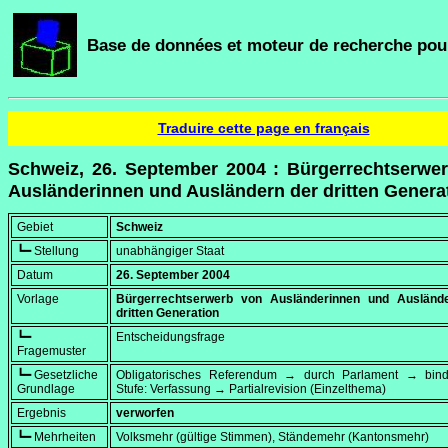
Base de données et moteur de recherche pour
Traduire cette page en français
Schweiz, 26. September 2004 : Bürgerrechtserwe
Ausländerinnen und Ausländern der dritten Genera
Gebiet
Schweiz
┗━ Stellung
unabhängiger Staat
Datum
26. September 2004
Vorlage
Bürgerrechtserwerb von Ausländerinnen und Ausländ
dritten Generation
┗━
Entscheidungsfrage
Fragemuster
┗━ Gesetzliche
Obligatorisches Referendum → durch Parlament → bi
Grundlage
Stufe: Verfassung → Partialrevision (Einzelthema)
Ergebnis
verworfen
┗━ Mehrheiten
Volksmehr (gültige Stimmen), Ständemehr (Kantonsmehr)