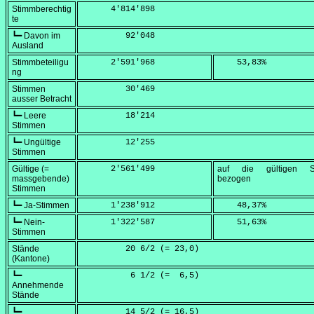
Stimmberechtig
      4'814'898
te
┗━ Davon im
         92'048
Ausland
Stimmbeteiligu
      2'591'968
    53,83
%
ng
Stimmen
         30'469
ausser Betracht
┗━ Leere
         18'214
Stimmen
┗━ Ungültige
         12'255
Stimmen
Gültige (=
      2'561'499
auf die gültigen S
massgebende)
bezogen
Stimmen
┗━ Ja-Stimmen
      1'238'912
    48,37
%
┗━ Nein-
      1'322'587
    51,63
%
Stimmen
Stände
         20 6/2 (=
 23,0
)
(Kantone)
┗━
          6 1/2 (=
  6,5
)
Annehmende
Stände
┗━
         14 5/2 (=
 16,5
)