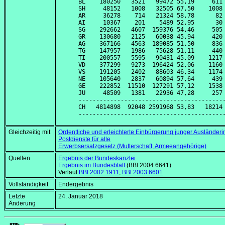
BL    180250   3521   99472 55,19     611 
SH     48152   1008   32505 67,50    1008 
AR     36278    714   21324 58,78      82 
AI     10367    201    5489 52,95      30 
SG    292662   4607  159376 54,46     505 
GR    130680   2125   60038 45,94     420 
AG    367166   4563  189085 51,50     836 
TG    147957   1986   75628 51,11     440 
TI    200557   5595   90431 45,09    1217 
VD    377299   9273  196424 52,06    1160 
VS    191205   2402   88603 46,34    1174 
NE    105640   2837   60894 57,64     439 
GE    222852  11510  127291 57,12    1538 
JU     48509   1381   22936 47,28     257 
------------------------------------------
CH   4814898  92048 2591968 53,83   18214 
Gleichzeitig mit
Ordentliche und erleichterte Einbürgerung junger Ausländer
Postdienste für alle
Erwerbsersatzgesetz (Mutterschaft, Armeeangehörige)
Quellen
Ergebnis der Bundeskanzlei
Ergebnis im Bundesblatt
(BBl 2004 6641)
Verlauf
BBl 2002 1911
,
BBl 2003 6601
Vollständigkeit
Endergebnis
Letzte
24. Januar 2018
Änderung