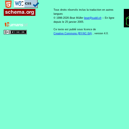
Tous droits réservés inclus la traduction en autres
langues
© 1996-2026
Beat Müller
beat
@
sudd
.
ch
-- En ligne
depuis le 25 janvier 2005.
Ce texte est publié sous licence de
Creative Commons (BY-NC-SA)
, version 4.0.