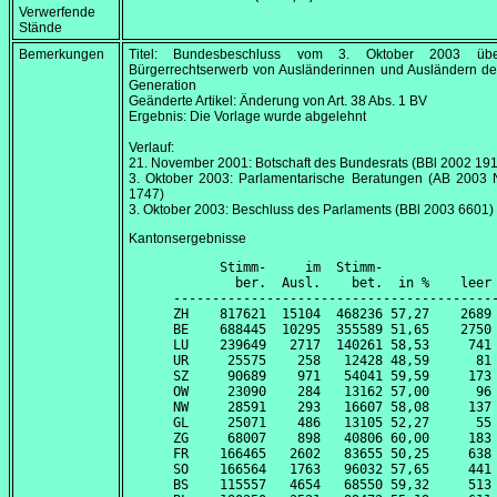
Verwerfende
Stände
Bemerkungen
Titel: Bundesbeschluss vom
3. Oktober 2003
übe
Bürgerrechtserwerb von Ausländerinnen und Ausländern der
Generation
Geänderte Artikel: Änderung von Art. 38 Abs. 1 BV
Ergebnis: Die Vorlage wurde abgelehnt
Verlauf:
21. November 2001
: Botschaft des Bundesrats (BBl 2002 191
3. Oktober 2003
: Parlamentarische Beratungen (AB 2003 
1747)
3. Oktober 2003
: Beschluss des Parlaments (BBl 2003 6601)
Kantonsergebnisse
      Stimm-     im  Stimm-               
        ber.  Ausl.    bet.  in %    leer 
------------------------------------------
ZH    817621  15104  468236 57,27    2689 
BE    688445  10295  355589 51,65    2750 
LU    239649   2717  140261 58,53     741 
UR     25575    258   12428 48,59      81 
SZ     90689    971   54041 59,59     173 
OW     23090    284   13162 57,00      96 
NW     28591    293   16607 58,08     137 
GL     25071    486   13105 52,27      55 
ZG     68007    898   40806 60,00     183 
FR    166465   2602   83655 50,25     638 
SO    166564   1763   96032 57,65     441 
BS    115557   4654   68550 59,32     513 