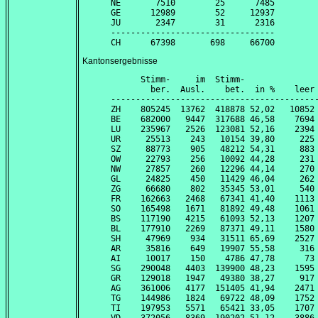
NE       7510        25      7485

GE      12989        52     12937

JU       2347        31      2316

---------------------------------

Kantonsergebnisse
      Stimm-     im  Stimm-               
        ber.  Ausl.    bet.  in %    leer 
------------------------------------------
ZH    805245  13762  418878 52,02   10852 
BE    682000   9447  317688 46,58    7694 
LU    235967   2526  123081 52,16    2394 
UR     25513    243   10154 39,80     225 
SZ     88773    905   48212 54,31     883 
OW     22793    256   10092 44,28     231 
NW     27857    260   12296 44,14     270 
GL     24825    450   11429 46,04     262 
ZG     66680    802   35345 53,01     540 
FR    162663   2468   67341 41,40    1113 
SO    165498   1671   81892 49,48    1061 
BS    117190   4215   61093 52,13    1207 
BL    177910   2269   87371 49,11    1580 
SH     47969    934   31511 65,69    2527 
AR     35816    649   19907 55,58     316 
AI     10017    150    4786 47,78      73 
SG    290048   4403  139900 48,23    1595 
GR    129018   1947   49380 38,27     917 
AG    361006   4177  151405 41,94    2471 
TG    144986   1824   69722 48,09    1752 
TI    197953   5571   65421 33,05    1707 