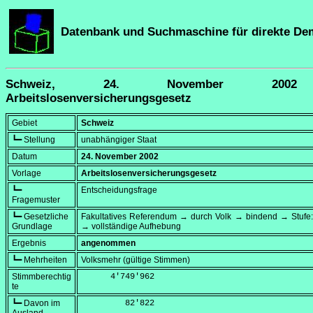
Datenbank und Suchmaschine für direkte De
Schweiz, 24. November 200
Arbeitslosenversicherungsgesetz
Gebiet
Schweiz
┗━ Stellung
unabhängiger Staat
Datum
24. November 2002
Vorlage
Arbeitslosenversicherungsgesetz
┗━
Entscheidungsfrage
Fragemuster
┗━ Gesetzliche
Fakultatives Referendum → durch Volk → bindend → Stufe:
Grundlage
→ vollständige Aufhebung
Ergebnis
angenommen
┗━ Mehrheiten
Volksmehr (gültige Stimmen)
Stimmberechtig
      4'749'962
te
┗━ Davon im
         82'822