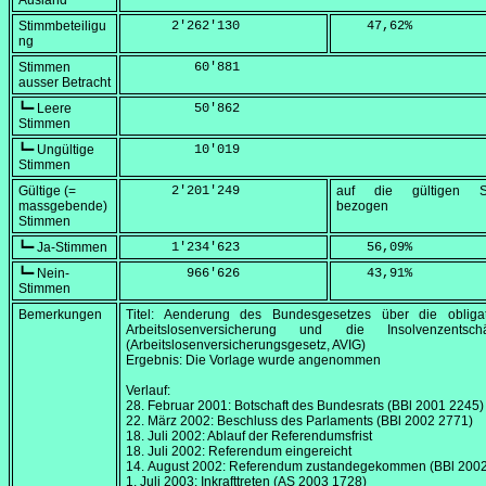
Ausland
Stimmbeteiligu
      2'262'130
    47,62
%
ng
Stimmen
         60'881
ausser Betracht
┗━ Leere
         50'862
Stimmen
┗━ Ungültige
         10'019
Stimmen
Gültige (=
      2'201'249
auf die gültigen S
massgebende)
bezogen
Stimmen
┗━ Ja-Stimmen
      1'234'623
    56,09
%
┗━ Nein-
        966'626
    43,91
%
Stimmen
Bemerkungen
Titel: Aenderung des Bundesgesetzes über die obligat
Arbeitslosenversicherung und die Insolvenzentsch
(Arbeitslosenversicherungsgesetz, AVIG)
Ergebnis: Die Vorlage wurde angenommen
Verlauf:
28. Februar 2001
: Botschaft des Bundesrats (BBl 2001 2245)
22. März 2002
: Beschluss des Parlaments (BBl 2002 2771)
18. Juli 2002
: Ablauf der Referendumsfrist
18. Juli 2002
: Referendum eingereicht
14. August 2002
: Referendum zustandegekommen (BBl 2002
1. Juli 2003
: Inkrafttreten (AS 2003 1728)