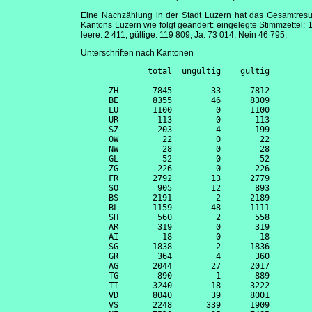
Eine Nachzählung in der Stadt Luzern hat das Gesamtresu
Kantons Luzern wie folgt geändert: eingelegte Stimmzettel: 
leere: 2 411; gültige: 119 809; Ja: 73 014; Nein 46 795.
Unterschriften nach Kantonen
        total  ungültig    gültig

---------------------------------

ZH       7845        33      7812

BE       8355        46      8309

LU       1100         0      1100

UR        113         0       113

SZ        203         4       199

OW         22         0        22

NW         28         0        28

GL         52         0        52

ZG        226         0       226

FR       2792        13      2779

SO        905        12       893

BS       2191         2      2189

BL       1159        48      1111

SH        560         2       558

AR        319         0       319

AI         18         0        18

SG       1838         2      1836

GR        364         4       360

AG       2044        27      2017

TG        890         1       889

TI       3240        18      3222

VD       8040        39      8001

VS       2248       339      1909
