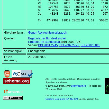
VD    372056   8369  190202 51,12    3886 
VS    187541   2078   68526 36,54    1490 
NE    104758   2570   56349 53,79     872 
GE    217632   9645  110727 50,88    4677 
JU     48248   1231   19422 40,25     267 
------------------------------------------
CH   4749962  82822 2262130 47,62   50862 
Gleichzeitig mit
Gegen Asylrechtsmissbrauch
Quellen
Ergebnis der Bundeskanzlei
Ergebnis im Bundesblatt
(BBl 2003 726)
Verlauf
BBl 2001 2245
,
BBl 2002 2771
,
BBl 2002 5811
Vollständigkeit
Endergebnis
Letzte
23. Juni 2020
Änderung
Alle Rechte einschliesslich der Übersetzung in andere
Sprachen vorbehalten
© 1996-2026
Beat Müller
beat
@
sudd
.
ch
-- Im Netz seit
25. Januar 2005.
Dieser Text steht unter der
Creative Commons (BY-NC-SA)
Lizenz, Version 4.0.