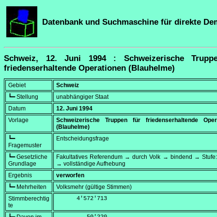
Datenbank und Suchmaschine für direkte De
Schweiz, 12. Juni 1994 : Schweizerische Trupp
friedenserhaltende Operationen (Blauhelme)
Gebiet
Schweiz
┗━ Stellung
unabhängiger Staat
Datum
12. Juni 1994
Vorlage
Schweizerische Truppen für friedenserhaltende Oper
(Blauhelme)
┗━
Entscheidungsfrage
Fragemuster
┗━ Gesetzliche
Fakultatives Referendum → durch Volk → bindend → Stufe:
Grundlage
→ vollständige Aufhebung
Ergebnis
verworfen
┗━ Mehrheiten
Volksmehr (gültige Stimmen)
Stimmberechtig
      4'572'713
te