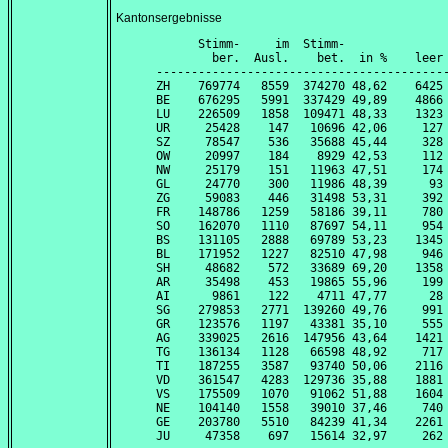
Kantonsergebnisse
      Stimm-     im  Stimm-               
        ber.  Ausl.    bet.  in %    leer 
------------------------------------------
ZH    769774   8559  374270 48,62    6425 
BE    676295   5991  337429 49,89    4866 
LU    226509   1858  109471 48,33    1323 
UR     25428    147   10696 42,06     127 
SZ     78547    536   35688 45,44     328 
OW     20997    184    8929 42,53     112 
NW     25179    151   11963 47,51     174 
GL     24770    300   11986 48,39      93 
ZG     59083    446   31498 53,31     392 
FR    148786   1259   58186 39,11     780 
SO    162070   1110   87697 54,11     954 
BS    131105   2888   69789 53,23    1345 
BL    171952   1227   82510 47,98     946 
SH     48682    572   33689 69,20    1358 
AR     35498    453   19865 55,96     199 
AI      9861    122    4711 47,77      28 
SG    279853   2771  139260 49,76     991 
GR    123576   1197   43381 35,10     555 
AG    339025   2616  147956 43,64    1421 
TG    136134   1128   66598 48,92     717 
TI    187255   3587   93740 50,06    2116 
VD    361547   4283  129736 35,88    1881 
VS    175509   1070   91062 51,88    1604 
NE    104140   1558   39010 37,46     740 
GE    203780   5510   84239 41,34    2261 
JU     47358    697   15614 32,97     262 