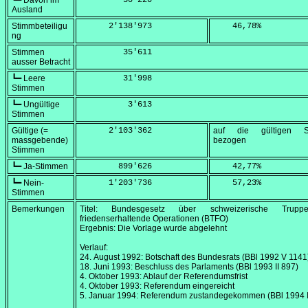
┗━ Davon im
         50'220
Ausland
Stimmbeteiligu
      2'138'973
    46,78
%
ng
Stimmen
         35'611
ausser Betracht
┗━ Leere
         31'998
Stimmen
┗━ Ungültige
          3'613
Stimmen
Gültige (=
      2'103'362
auf die gültigen S
massgebende)
bezogen
Stimmen
┗━ Ja-Stimmen
        899'626
    42,77
%
┗━ Nein-
      1'203'736
    57,23
%
Stimmen
Bemerkungen
Titel: Bundesgesetz über schweizerische Trupp
friedenserhaltende Operationen (BTFO)
Ergebnis: Die Vorlage wurde abgelehnt
Verlauf:
24. August 1992
: Botschaft des Bundesrats (BBl 1992 V 1141
18. Juni 1993
: Beschluss des Parlaments (BBl 1993 II 897)
4. Oktober 1993
: Ablauf der Referendumsfrist
4. Oktober 1993
: Referendum eingereicht
5. Januar 1994
: Referendum zustandegekommen (BBl 1994 I