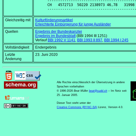
------------------------------------------
CH   4572713  50220 2138973 46,78   31998 
Gleichzeitig mit
Kulturförderungsartikel
Erleichterte Einbürgerung für junge Ausländer
Quellen
Ergebnis der Bundeskanzlei
Ergebnis im Bundesblatt
(BBl 1994 III 1251)
Verlauf
BBl 1992 V 1141
,
BBl 1993 II 897
,
BBl 1994 I 245
Vollständigkeit
Endergebnis
Letzte
23. Juni 2020
Änderung
Alle Rechte einschliesslich der Übersetzung in andere
Sprachen vorbehalten
© 1996-2026
Beat Müller
beat
@
sudd
.
ch
-- Im Netz seit
25. Januar 2005.
Dieser Text steht unter der
Creative Commons (BY-NC-SA)
Lizenz, Version 4.0.