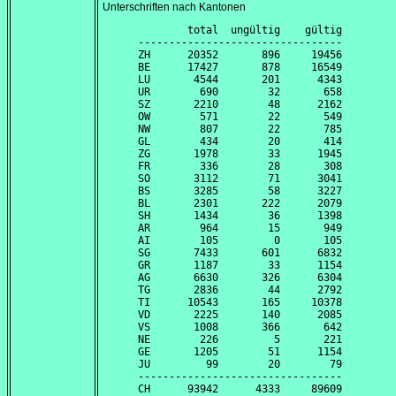
Unterschriften nach Kantonen
        total  ungültig    gültig

---------------------------------

ZH      20352       896     19456

BE      17427       878     16549

LU       4544       201      4343

UR        690        32       658

SZ       2210        48      2162

OW        571        22       549

NW        807        22       785

GL        434        20       414

ZG       1978        33      1945

FR        336        28       308

SO       3112        71      3041

BS       3285        58      3227

BL       2301       222      2079

SH       1434        36      1398

AR        964        15       949

AI        105         0       105

SG       7433       601      6832

GR       1187        33      1154

AG       6630       326      6304

TG       2836        44      2792

TI      10543       165     10378

VD       2225       140      2085

VS       1008       366       642

NE        226         5       221

GE       1205        51      1154

JU         99        20        79

---------------------------------
