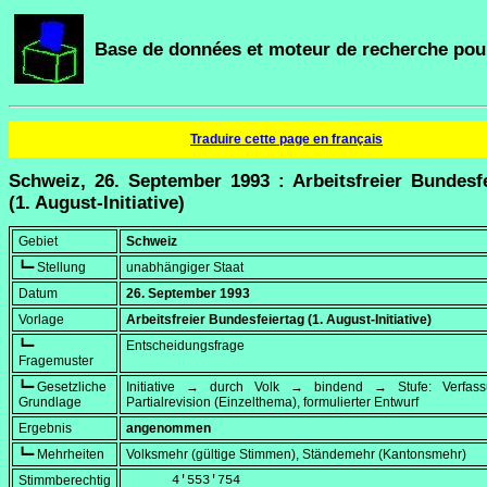
Base de données et moteur de recherche pour
Traduire cette page en français
Schweiz, 26. September 1993 : Arbeitsfreier Bundesf
(1. August-Initiative)
Gebiet
Schweiz
┗━ Stellung
unabhängiger Staat
Datum
26. September 1993
Vorlage
Arbeitsfreier Bundesfeiertag (1. August-Initiative)
┗━
Entscheidungsfrage
Fragemuster
┗━ Gesetzliche
Initiative → durch Volk → bindend → Stufe: Verfa
Grundlage
Partialrevision (Einzelthema), formulierter Entwurf
Ergebnis
angenommen
┗━ Mehrheiten
Volksmehr (gültige Stimmen), Ständemehr (Kantonsmehr)
Stimmberechtig
      4'553'754