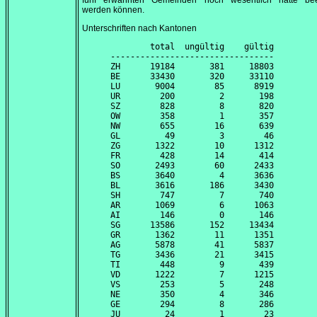
fünf erwähnten Gemeinden noch wesentlich hätte beei
werden können.
Unterschriften nach Kantonen
        total  ungültig    gültig

---------------------------------

ZH      19184       381     18803

BE      33430       320     33110

LU       9004        85      8919

UR        200         2       198

SZ        828         8       820

OW        358         1       357

NW        655        16       639

GL         49         3        46

ZG       1322        10      1312

FR        428        14       414

SO       2493        60      2433

BS       3640         4      3636

BL       3616       186      3430

SH        747         7       740

AR       1069         6      1063

AI        146         0       146

SG      13586       152     13434

GR       1362        11      1351

AG       5878        41      5837

TG       3436        21      3415

TI        448         9       439

VD       1222         7      1215

VS        253         5       248

NE        350         4       346

GE        294         8       286

JU         24         1        23
