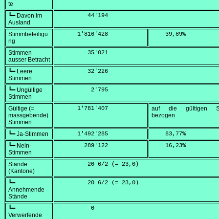
te
┗━ Davon im
         44'194
Ausland
Stimmbeteiligu
      1'816'428
    39,89
%
ng
Stimmen
         35'021
ausser Betracht
┗━ Leere
         32'226
Stimmen
┗━ Ungültige
          2'795
Stimmen
Gültige (=
      1'781'407
auf die gültigen S
massgebende)
bezogen
Stimmen
┗━ Ja-Stimmen
      1'492'285
    83,77
%
┗━ Nein-
        289'122
    16,23
%
Stimmen
Stände
         20 6/2 (=
 23,0
)
(Kantone)
┗━
         20 6/2 (=
 23,0
)
Annehmende
Stände
┗━
          0
Verwerfende