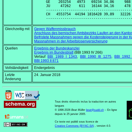
GE    203254   4973   69234 34,06     988 
JU     47262    611   16144 34,16     478 
------------------------------------------
CH   4553754  44194 1816428 39,89   32226 
Gleichzeitig mit
Gegen Waffenmissbrauch
Anschluss des bernischen Amtsbezirks Laufen an den Kanto
Befristete Massnahmen gegen die Kostensteigerung in der 
Massnahmen in der Arbeitslosenversicherung
Quellen
Ergebnis der Bundeskanzlei
Ergebnis im Bundesblatt
(BBl 1993 IV 266)
Verlauf
BBl 1989 I 1343
,
BBl 1990 III 1275
,
BBl 1992 
BBl 1993 II 871
Vollständigkeit
Endergebnis
Letzte
24. Januar 2018
Änderung
Tous droits réservés inclus la traduction en autres
langues
© 1996-2026
Beat Müller
beat
@
sudd
.
ch
-- En ligne
depuis le 25 janvier 2005.
Ce texte est publié sous licence de
Creative Commons (BY-NC-SA)
, version 4.0.