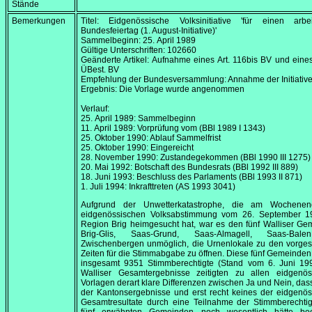
Stände
Bemerkungen
Titel: Eidgenössische Volksinitiative 'für einen arbeit
Bundesfeiertag (1. August-Initiative)'
Sammelbeginn:
25. April 1989
Gültige Unterschriften: 102660
Geänderte Artikel: Aufnahme eines Art. 116bis BV und eines
ÜBest. BV
Empfehlung der Bundesversammlung: Annahme der Initiativ
Ergebnis: Die Vorlage wurde angenommen
Verlauf:
25. April 1989
: Sammelbeginn
11. April 1989
: Vorprüfung vom (BBl 1989 I 1343)
25. Oktober 1990
: Ablauf Sammelfrist
25. Oktober 1990
: Eingereicht
28. November 1990
: Zustandegekommen (BBl 1990 III 1275)
20. Mai 1992
: Botschaft des Bundesrats (BBl 1992 III 889)
18. Juni 1993
: Beschluss des Parlaments (BBl 1993 II 871)
1. Juli 1994
: Inkrafttreten (AS 1993 3041)
Aufgrund der Unwetterkatastrophe, die am Wochene
eidgenössischen Volksabstimmung vom 26.
September 1
Region Brig heimgesucht hat, war es den fünf Walliser G
Brig-Glis, Saas-Grund, Saas-Almagell, Saas-Bal
Zwischenbergen unmöglich, die Urnenlokale zu den vorge
Zeiten für die Stimmabgabe zu öffnen. Diese fünf Gemeinden
insgesamt 9351 Stimmberechtigte (Stand vom 6.
Juni 19
Walliser Gesamtergebnisse zeitigten zu allen eidgenös
Vorlagen derart klare Differenzen zwischen Ja und Nein, das
der Kantonsergebnisse und erst recht keines der eidgenö
Gesamtresultate durch eine Teilnahme der Stimmberechtig