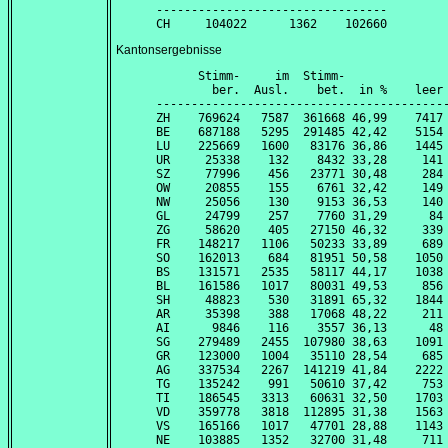
---------------------------------

Kantonsergebnisse
      Stimm-     im  Stimm-               
        ber.  Ausl.    bet.  in %    leer 
------------------------------------------
ZH    769624   7587  361668 46,99    7417 
BE    687188   5295  291485 42,42    5154 
LU    225669   1600   83176 36,86    1445 
UR     25338    132    8432 33,28     141 
SZ     77996    456   23771 30,48     284 
OW     20855    155    6761 32,42     149 
NW     25056    130    9153 36,53     140 
GL     24799    257    7760 31,29      84 
ZG     58620    405   27150 46,32     339 
FR    148217   1106   50233 33,89     689 
SO    162013    684   81951 50,58    1050 
BS    131571   2535   58117 44,17    1038 
BL    161586   1017   80031 49,53     856 
SH     48823    530   31891 65,32    1844 
AR     35398    388   17068 48,22     211 
AI      9846    116    3557 36,13      48 
SG    279489   2455  107980 38,63    1091 
GR    123000   1004   35110 28,54     685 
AG    337534   2267  141219 41,84    2222 
TG    135242    991   50610 37,42     753 
TI    186545   3313   60631 32,50    1703 
VD    359778   3818  112895 31,38    1563 
VS    165166   1017   47701 28,88    1143 
NE    103885   1352   32700 31,48     711 