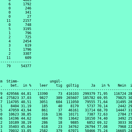
    0      4003

    6      1792

    0       246

    0       341

    0        27

   11      2157

    0       748

    5      3195

    1       796

    2       725

    4      2454

    3       619

    1      1796

    2      3307

   11       609

---------------

m  Stimm-               ungül-

.    bet.  in %    leer    tig  gültig      Ja   in %    Nein  i
----------------------------------------------------------------
9  429566 44,81   13390     73  416103  299379 71,95   116724 28
4  275823 37,03    9827    389  265607  185782 69,95    79825 30
7  114705 40,51    3051    604  111050   79555 71,64    31495 28
1    8404 31,19     185     40    8179    5737 70,14     2442 29
5   47059 43,94     861     37   46161   31714 68,70    14447 31
0   10623 38,85     316    136   10171    7387 72,63     2784 27
6   14196 44,62     484     70   13642   10150 74,40     3492 25
2   10189 38,19     286     18    9885    6852 69,32     3033 30
3   35403 45,04     618     23   34762   26794 77,08     7968 22
1   70032 33,05    2582    379   67071   50466 75,24    16605 24