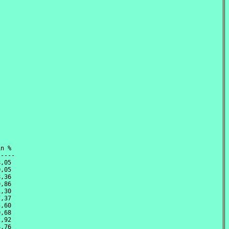
n %

----

,05 

,05 

,36 

,86 

,30 

,37 

,60 

,68 

,92 

,76 
