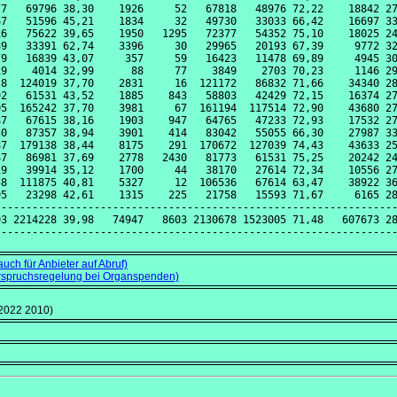
7   69796 38,30    1926     52   67818   48976 72,22    18842 27
7   51596 45,21    1834     32   49730   33033 66,42    16697 33
6   75622 39,65    1950   1295   72377   54352 75,10    18025 24
9   33391 62,74    3396     30   29965   20193 67,39     9772 32
9   16839 43,07     357     59   16423   11478 69,89     4945 30
9    4014 32,99      88     77    3849    2703 70,23     1146 29
8  124019 37,70    2831     16  121172   86832 71,66    34340 28
2   61531 43,52    1885    843   58803   42429 72,15    16374 27
5  165242 37,70    3981     67  161194  117514 72,90    43680 27
7   67615 38,16    1903    947   64765   47233 72,93    17532 27
0   87357 38,94    3901    414   83042   55055 66,30    27987 33
7  179138 38,44    8175    291  170672  127039 74,43    43633 25
7   86981 37,69    2778   2430   81773   61531 75,25    20242 24
9   39914 35,12    1700     44   38170   27614 72,34    10556 27
8  111875 40,81    5327     12  106536   67614 63,47    38922 36
5   23298 42,61    1315    225   21758   15593 71,67     6165 28
----------------------------------------------------------------
3 2214228 39,98   74947   8603 2130678 1523005 71,48   607673 28
auch für Anbieter auf Abruf)
erspruchsregelung bei Organspenden)
2022 2010)