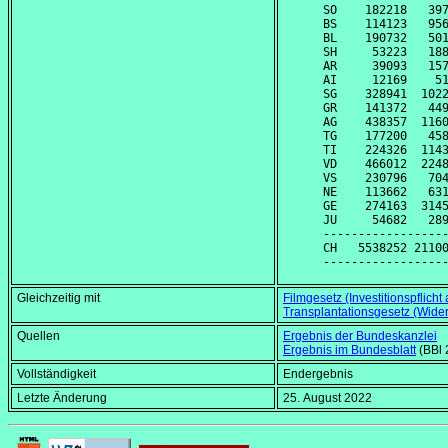
SO    182218   397
BS    114123   956
BL    190732   501
SH     53223   188
AR     39093   157
AI     12169    51
SG    328941  1022
GR    141372   449
AG    438357  1160
TG    177200   458
TI    224326  1143
VD    466012  2248
VS    230796   704
NE    113662   631
GE    274163  3145
JU     54682   289
------------------
CH   5538252 21100
Gleichzeitig mit
Filmgesetz (Investitionspflicht 
Transplantationsgesetz (Wid
Quellen
Ergebnis der Bundeskanzlei
Ergebnis im Bundesblatt
(BBl 
Vollständigkeit
Endergebnis
Letzte Änderung
25. August 2022