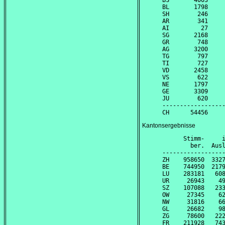
BS       4003     
BL       1798     
SH        246     
AR        341     
AI         27     
SG       2168     
GR        748     
AG       3200     
TG        797     
TI        727     
VD       2458     
VS        622     
NE       1797     
GE       3309     
JU        620     
------------------
Kantonsergebnisse
      Stimm-     i
        ber.  Ausl
------------------
ZH    958650  3327
BE    744950  2179
LU    283181   608
UR     26943    49
SZ    107088   233
OW     27345    62
NW     31816    66
GL     26682    98
ZG     78600   222
FR    211928   743