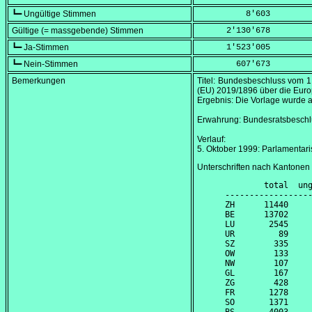
┗━ Ungültige Stimmen
          8'603
Gültige (= massgebende) Stimmen
      2'130'678
┗━ Ja-Stimmen
      1'523'005
┗━ Nein-Stimmen
        607'673
Bemerkungen
Titel: Bundesbeschluss vom
1
(EU) 2019/1896 über die Eur
Ergebnis: Die Vorlage wurd
Erwahrung: Bundesratsbesch
Verlauf:
5. Oktober 1999
: Parlamentar
Unterschriften nach Kantonen
        total  ung
------------------
ZH      11440     
BE      13702     
LU       2545     
UR         89     
SZ        335     
OW        133     
NW        107     
GL        167     
ZG        428     
FR       1278     
SO       1371     