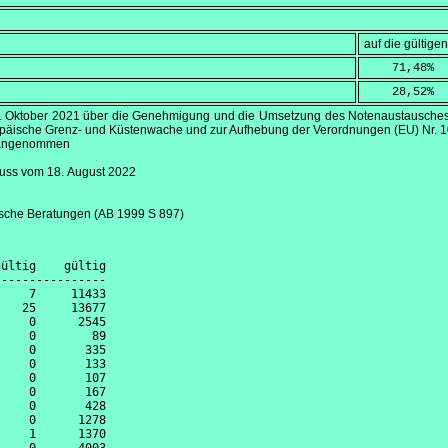
auf die gültig
    71,48
%
    28,52
%
. Oktober 2021
über die Genehmigung und die Umsetzung des Notenaustausches 
opäische Grenz- und Küstenwache und zur Aufhebung der Verordnungen (EU) Nr. 
e angenommen
luss vom
18. August 2022
ische Beratungen (AB 1999 S 897)
ültig    gültig

---------------

    7     11433

   25     13677

    0      2545

    0        89

    0       335

    0       133

    0       107

    0       167

    0       428

    0      1278

    1      1370
