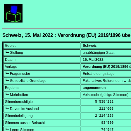
Schweiz, 15. Mai 2022 : Verordnung (EU) 2019/1896 üb
Gebiet
Schweiz
┗━ Stellung
unabhängiger Staat
Datum
15. Mai 2022
Vorlage
Verordnung (EU) 2019/1896 ü
┗━ Fragemuster
Entscheidungsfrage
┗━ Gesetzliche Grundlage
Fakultatives Referendum → du
Ergebnis
angenommen
┗━ Mehrheiten
Volksmehr (gültige Stimmen)
Stimmberechtigte
      5'538'252
┗━ Davon im Ausland
        211'003
Stimmbeteiligung
      2'214'228
Stimmen ausser Betracht
         83'550
┗━ Leere Stimmen
         74'947