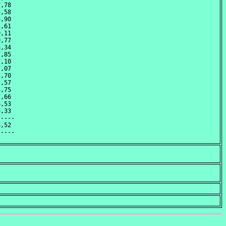
,78 

,58 

,90 

,61 

,11 

,77 

,34 

,85 

,10 

,07 

,70 

,57 

,75 

,66 

,53 

,33 

----

,52 
