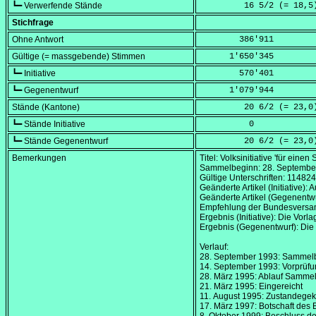
┗━ Verwerfende Stände
         16 5/2 (=
 18,5
Stichfrage
Ohne Antwort
        386'911
Gültige (= massgebende) Stimmen
      1'650'345
┗━ Initiative
        570'401
┗━ Gegenentwurf
      1'079'944
Stände (Kantone)
         20 6/2 (=
 23,0
┗━ Stände Initiative
          0
┗━ Stände Gegenentwurf
         20 6/2 (=
 23,0
Bemerkungen
Titel: Volksinitiative 'für einen
Sammelbeginn:
28. Septembe
Gültige Unterschriften: 114824
Geänderte Artikel (Initiative):
Geänderte Artikel (Gegenentwur
Empfehlung der Bundesversamm
Ergebnis (Initiative): Die Vor
Ergebnis (Gegenentwurf): Die
Verlauf:
28. September 1993
: Sammel
14. September 1993
: Vorprüfu
28. März 1995
: Ablauf Sammelf
21. März 1995
: Eingereicht
11. August 1995
: Zustandegek
17. März 1997
: Botschaft des 