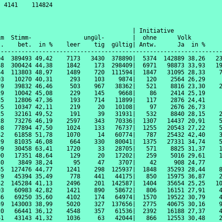
                                       | Initiative              
im  Stimm-               ungül-        |  ohne      Volk         
l.    bet.  in %    leer    tig  gültig| Antw.      Ja  in %     
-----------------------------------------------------------------
04  389493 49,42    7173   3430  378890|  5374  142889 38,26   23
48  300424 44,38    1842    173  298409|  6971   98873 33,93   19
44  113803 48,97    1489    720  111594|  1847   31095 28,33    7
03   10270 40,31     293    103    9874|   120    2564 26,29     
59   39832 46,46     503    967   38362|   521    8816 23,30    2
19   10042 45,08     229    145    9668|    86    2414 25,19     
35   12806 47,36     193    714   11899|   117    2876 24,41     
95   10347 42,11     219     20   10108|    97    2676 26,73     
25   32161 49,52     191     39   31931|   532    8840 28,15    2
28   73276 46,19    2597    343   70336|  1307   14437 20,91    5
98   77894 47,50    1024    133   76737|  1255   20543 27,22    5
42   61858 51,78    1070     14   60774|   787   25432 42,40    3
29   81035 46,08     664    330   80041|  1375   27331 34,74    5
09   30458 63,41    1720     33   28705|   571    8825 31,37    1
90   17351 48,64     129     20   17202|   259    5016 29,61    1
30    3849 38,24      95     47    3707|    42     908 24,77     
65  127476 44,77    1241    298  125937|  1848   35293 28,44    8
19   45394 35,49     778    441   44175|   850   15975 36,87    2
42  145284 41,13    2496    201  142587|  1404   35654 25,25   10
03   60983 42,82    1421    890   58672|   806   16151 27,91    4
86   69250 35,60    4102    174   64974|  1570   19522 30,79    4
49  143003 38,99    5020    327  137656|  2775   40675 30,16    9
20   66441 36,12    4548    357   61536|  2392   16188 27,37    4
61   43143 41,32    1036     63   42044|   866   12553 30,48    2