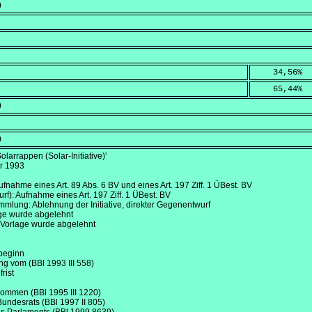
)
    34,56
%
    65,44
%
)
)
 Solarrappen (Solar-Initiative)'
r 1993
 Aufnahme eines Art. 89 Abs. 6 BV und eines Art. 197 Ziff. 1 ÜBest. BV
f): Aufnahme eines Art. 197 Ziff. 1 ÜBest. BV
lung: Ablehnung der Initiative, direkter Gegenentwurf
lage wurde abgelehnt
 Vorlage wurde abgelehnt
beginn
ng vom (BBl 1993 III 558)
rist
ommen (BBl 1995 III 1220)
Bundesrats (BBl 1997 II 805)