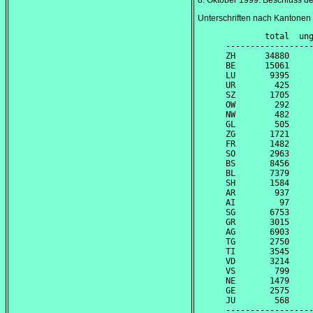
8. Oktober 1999
: Beschluss d
Unterschriften nach Kantonen
        total  ung
------------------
ZH      34880     
BE      15061     
LU       9395     
UR        425     
SZ       1705     
OW        292     
NW        482     
GL        505     
ZG       1721     
FR       1482     
SO       2963     
BS       8456     
BL       7379     
SH       1584     
AR        937     
AI         97     
SG       6753     
GR       3015     
AG       6903     
TG       2750     
TI       3545     
VD       3214     
VS        799     
NE       1479     
GE       2575     
JU        568     
------------------