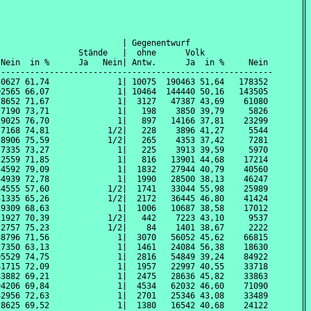
                         | Gegenentwurf                         
                Stände   |  ohne      Volk                      
Nein  in %      Ja   Nein| Antw.      Ja  in %     Nein  in %   
----------------------------------------------------------------
0627 61,74              1| 10075  190463 51,64   178352 48,36   
2565 66,07              1| 10464  144440 50,16   143505 49,84   
8652 71,67              1|  3127   47387 43,69    61080 56,31   
7190 73,71              1|   198    3850 39,79     5826 60,21   
9025 76,70              1|   897   14166 37,81    23299 62,19   
7168 74,81            1/2|   228    3896 41,27     5544 58,73   
8906 75,59            1/2|   265    4353 37,42     7281 62,58   
7335 73,27              1|   225    3913 39,59     5970 60,41   
2559 71,85              1|   816   13901 44,68    17214 55,32   
4592 79,09              1|  1832   27944 40,79    40560 59,21   
4939 72,78              1|  1990   28500 38,13    46247 61,87   
4555 57,60            1/2|  1741   33044 55,98    25989 44,02   
1335 65,26            1/2|  2172   36445 46,80    41424 53,20   
9309 68,63              1|  1006   10687 38,58    17012 61,42   
1927 70,39            1/2|   442    7223 43,10     9537 56,90   
2757 75,23            1/2|    84    1401 38,67     2222 61,33   
8796 71,56              1|  3070   56052 45,62    66815 54,38   
7350 63,13              1|  1461   24084 56,38    18630 43,62   
5529 74,75              1|  2816   54849 39,24    84922 60,76   
1715 72,09              1|  1957   22997 40,55    33718 59,45   
3882 69,21              1|  2475   28636 45,82    33863 54,18   
4206 69,84              1|  4534   62032 46,60    71090 53,40   
2956 72,63              1|  2701   25346 43,08    33489 56,92   
8625 69,52              1|  1380   16542 40,68    24122 59,32   