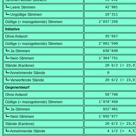
Stimmen ausser Betracht
         53'292
┗━ Leere Stimmen
         42'981
┗━ Ungültige Stimmen
         10'311
Gültige (= massgebende) Stimmen
      2'037'256
Initiative
Ohne Antwort
         35'657
Gültige (= massgebende) Stimmen
      2'001'599
┗━ Ja-Stimmen
        636'848
┗━ Nein-Stimmen
      1'364'751
Stände (Kantone)
         20 6/2 (=
 23,0
┗━ Annehmende Stände
          0
┗━ Verwerfende Stände
         20 6/2 (=
 23,0
Gegenentwurf
Ohne Antwort
         58'798
Gültige (= massgebende) Stimmen
      1'978'458
┗━ Ja-Stimmen
        922'481
┗━ Nein-Stimmen
      1'055'977
Stände (Kantone)
         20 6/2 (=
 23,0
┗━ Annehmende Stände
          4 1/2 (=
  4,5