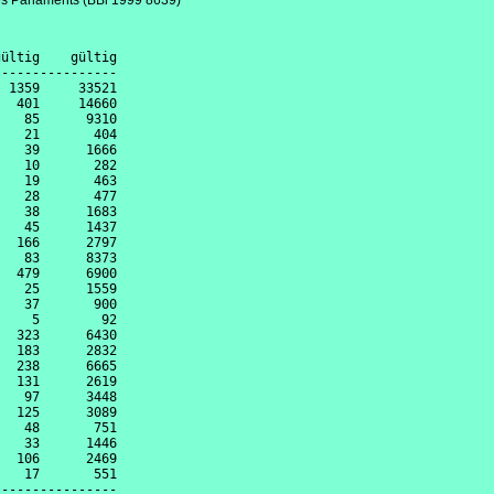
es Parlaments (BBl 1999 8639)
ültig    gültig

---------------

 1359     33521

  401     14660

   85      9310

   21       404

   39      1666

   10       282

   19       463

   28       477

   38      1683

   45      1437

  166      2797

   83      8373

  479      6900

   25      1559

   37       900

    5        92

  323      6430

  183      2832

  238      6665

  131      2619

   97      3448

  125      3089

   48       751

   33      1446

  106      2469

   17       551

---------------
