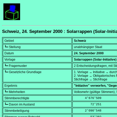
Schweiz, 24. September 2000 : Solarrappen (Solar-Initi
Gebiet
Schweiz
┗━ Stellung
unabhängiger Staat
Datum
24. September 2000
Vorlage
Solarrappen (Solar-Initiative
┗━ Fragemuster
2 Entscheidungsfragen, mit St
┗━ Gesetzliche Grundlage
1. Vorlage → Initiative → durc
2. Vorlage → Obligatorisches
Stichfrage → Stichfrage
Ergebnis
"Initiative" verworfen, "Geg
┗━ Mehrheiten
Volksmehr (gültige Stimmen),
Stimmberechtigte
      4'676'509
┗━ Davon im Ausland
         72'251
Stimmbeteiligung
      2'090'548