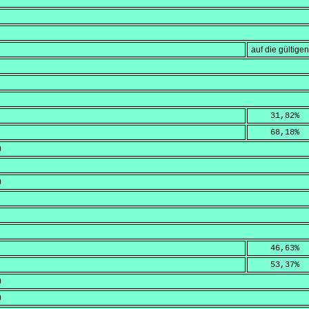
auf die gültig
    31,82
%
    68,18
%
)
)
    46,63
%
    53,37
%
)
)