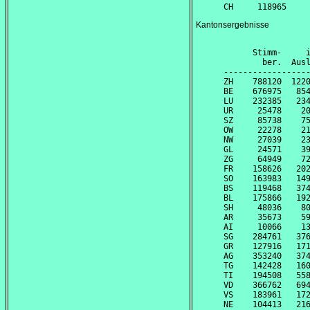
Kantonsergebnisse
                 
      Stimm-     
        ber.  Aus
-----------------
ZH    788120  122
BE    676975   85
LU    232385   23
UR     25478    2
SZ     85738    7
OW     22278    2
NW     27039    2
GL     24571    3
ZG     64949    7
FR    158626   20
SO    163983   14
BS    119468   37
BL    175866   19
SH     48036    8
AR     35673    5
AI     10066    1
SG    284761   37
GR    127916   17
AG    353240   37
TG    142428   16
TI    194508   55
VD    366762   69
VS    183961   17
NE    104413   21