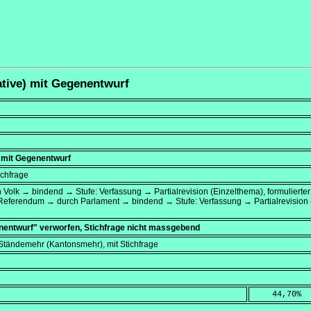
ative) mit Gegenentwurf
) mit Gegenentwurf
ichfrage
h Volk → bindend → Stufe: Verfassung → Partialrevision (Einzelthema), formulierter
 Referendum → durch Parlament → bindend → Stufe: Verfassung → Partialrevision
enentwurf" verworfen, Stichfrage nicht massgebend
 Ständemehr (Kantonsmehr), mit Stichfrage
    44,70
%