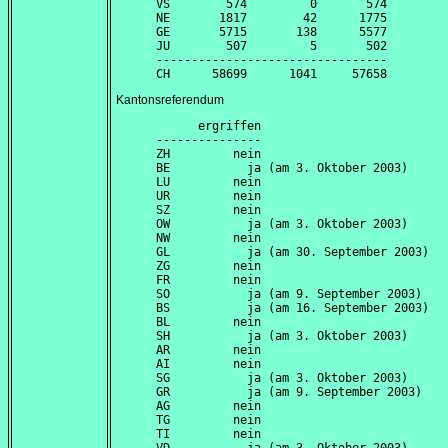
VS        574         0       574

NE       1817        42      1775

GE       5715       138      5577

JU        507         5       502

---------------------------------

Kantonsreferendum
      ergriffen

---------------

ZH         nein

BE           ja (am 
3. Oktober 2003
)

LU         nein

UR         nein

SZ         nein

OW           ja (am 
3. Oktober 2003
)

NW         nein

GL           ja (am 
30. September 2003
)

ZG         nein

FR         nein

SO           ja (am 
9. September 2003
)

BS           ja (am 
16. September 2003
)

BL         nein

SH           ja (am 
3. Oktober 2003
)

AR         nein

AI         nein

SG           ja (am 
3. Oktober 2003
)

GR           ja (am 
9. September 2003
)

AG         nein

TG         nein

TI         nein
