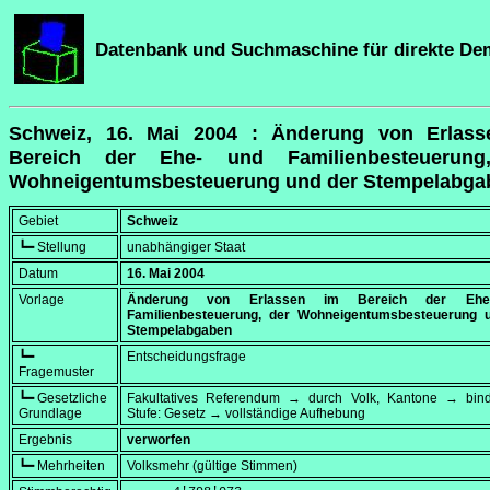
Datenbank und Suchmaschine für direkte De
Schweiz, 16. Mai 2004 : Änderung von Erlass
Bereich der Ehe- und Familienbesteuerung
Wohneigentumsbesteuerung und der Stempelabga
Gebiet
Schweiz
┗━ Stellung
unabhängiger Staat
Datum
16. Mai 2004
Vorlage
Änderung von Erlassen im Bereich der Eh
Familienbesteuerung, der Wohneigentumsbesteuerung 
Stempelabgaben
┗━
Entscheidungsfrage
Fragemuster
┗━ Gesetzliche
Fakultatives Referendum → durch Volk, Kantone → bi
Grundlage
Stufe: Gesetz → vollständige Aufhebung
Ergebnis
verworfen
┗━ Mehrheiten
Volksmehr (gültige Stimmen)