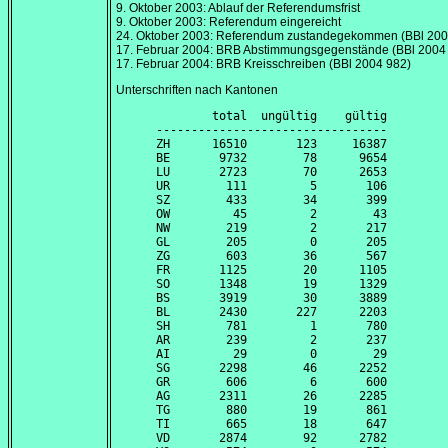
9. Oktober 2003
: Ablauf der Referendumsfrist
9. Oktober 2003
: Referendum eingereicht
24. Oktober 2003
: Referendum zustandegekommen (BBl 200
17. Februar 2004
: BRB Abstimmungsgegenstände (BBl 2004
17. Februar 2004
: BRB Kreisschreiben (BBl 2004 982)
Unterschriften nach Kantonen
        total  ungültig    gültig

---------------------------------

ZH      16510       123     16387

BE       9732        78      9654

LU       2723        70      2653

UR        111         5       106

SZ        433        34       399

OW         45         2        43

NW        219         2       217

GL        205         0       205

ZG        603        36       567

FR       1125        20      1105

SO       1348        19      1329

BS       3919        30      3889

BL       2430       227      2203

SH        781         1       780

AR        239         2       237

AI         29         0        29

SG       2298        46      2252

GR        606         6       600

AG       2311        26      2285

TG        880        19       861

TI        665        18       647

VD       2874        92      2782
