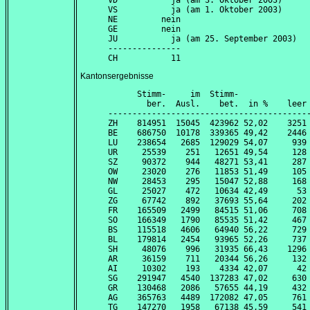
VD           ja (am 
3. Oktober 2003
)

VS           ja (am 
1. Oktober 2003
)

NE         nein

GE         nein

JU           ja (am 
25. September 2003
)

---------------

Kantonsergebnisse
      Stimm-     im  Stimm-               
        ber.  Ausl.    bet.  in %    leer 
------------------------------------------
ZH    814951  15045  423962 52,02    3251 
BE    686750  10178  339365 49,42    2446 
LU    238654   2685  129029 54,07     939 
UR     25539    251   12651 49,54     128 
SZ     90372    944   48271 53,41     287 
OW     23020    276   11853 51,49     105 
NW     28453    295   15047 52,88     168 
GL     25027    472   10634 42,49      53 
ZG     67742    892   37693 55,64     202 
FR    165509   2499   84515 51,06     708 
SO    166349   1790   85535 51,42     467 
BS    115518   4606   64940 56,22     729 
BL    179814   2454   93965 52,26     737 
SH     48076    996   31935 66,43    1296 
AR     36159    711   20344 56,26     132 
AI     10302    193    4334 42,07      42 
SG    291947   4540  137283 47,02     630 
GR    130468   2086   57655 44,19     432 
AG    365763   4489  172082 47,05     761 
TG    147270   1958   67138 45,59     541 