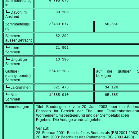
Stimmberechtig
      4'798'073
te
┗━ Davon im
         89'389
Ausland
Stimmbeteiligu
      2'439'677
    50,85
%
ng
Stimmen
         32'292
ausser Betracht
┗━ Leere
         21'902
Stimmen
┗━ Ungültige
         10'390
Stimmen
Gültige (=
      2'407'385
auf die gültigen S
massgebende)
bezogen
Stimmen
┗━ Ja-Stimmen
        821'475
    34,12
%
┗━ Nein-
      1'585'910
    65,88
%
Stimmen
Bemerkungen
Titel: Bundesgesetz vom
20. Juni 2003
über die Änder
Erlassen im Bereich der Ehe- und Familienbesteueru
Wohneigentumsbesteuerung und der Stempelabgaben
Ergebnis: Die Vorlage wurde abgelehnt
Verlauf:
28. Februar 2001
: Botschaft des Bundesrats (BBl 2001 2983)
20. Juni 2003
: Beschluss des Parlaments (BBl 2003 4498)