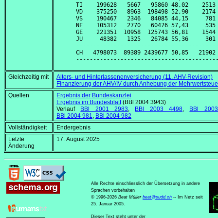
TI    199628   5667   95860 48,02    2513 
VD    375250   8963  198498 52,90    2174 
VS    190467   2346   84085 44,15     781 
NE    105312   2770   60476 57,43     535 
GE    221351  10958  125743 56,81    1544 
JU     48382   1325   26784 55,36     301 
------------------------------------------
CH   4798073  89389 2439677 50,85   21902 
Gleichzeitig mit
Alters- und Hinterlassenenversicherung (11. AHV-Revision)
Finanzierung der AHV/IV durch Anhebung der Mehrwertsteue
Quellen
Ergebnis der Bundeskanzlei
Ergebnis im Bundesblatt
(BBl 2004 3943)
Verlauf
BBl 2001 2983
,
BBl 2003 4498
,
BBl 200
BBl 2004 981
,
BBl 2004 982
Vollständigkeit
Endergebnis
Letzte
17. August 2025
Änderung
Alle Rechte einschliesslich der Übersetzung in andere
Sprachen vorbehalten
© 1996-2026
Beat Müller
beat
@
sudd
.
ch
-- Im Netz seit
25. Januar 2005.
Dieser Text steht unter der