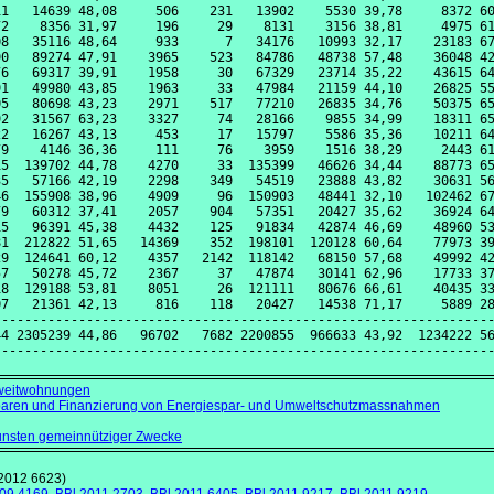
1   14639 48,08     506    231   13902    5530 39,78     8372 60
2    8356 31,97     196     29    8131    3156 38,81     4975 61
8   35116 48,64     933      7   34176   10993 32,17    23183 67
0   89274 47,91    3965    523   84786   48738 57,48    36048 42
6   69317 39,91    1958     30   67329   23714 35,22    43615 64
1   49980 43,85    1963     33   47984   21159 44,10    26825 55
5   80698 43,23    2971    517   77210   26835 34,76    50375 65
2   31567 63,23    3327     74   28166    9855 34,99    18311 65
2   16267 43,13     453     17   15797    5586 35,36    10211 64
9    4146 36,36     111     76    3959    1516 38,29     2443 61
5  139702 44,78    4270     33  135399   46626 34,44    88773 65
5   57166 42,19    2298    349   54519   23888 43,82    30631 56
6  155908 38,96    4909     96  150903   48441 32,10   102462 67
9   60312 37,41    2057    904   57351   20427 35,62    36924 64
5   96391 45,38    4432    125   91834   42874 46,69    48960 53
1  212822 51,65   14369    352  198101  120128 60,64    77973 39
9  124641 60,12    4357   2142  118142   68150 57,68    49992 42
7   50278 45,72    2367     37   47874   30141 62,96    17733 37
8  129188 53,81    8051     26  121111   80676 66,61    40435 33
7   21361 42,13     816    118   20427   14538 71,17     5889 28
----------------------------------------------------------------
4 2305239 44,86   96702   7682 2200855  966633 43,92  1234222 56
weitwohnungen
sparen und Finanzierung von Energiespar- und Umweltschutzmassnahmen
unsten gemeinnütziger Zwecke
2012 6623)