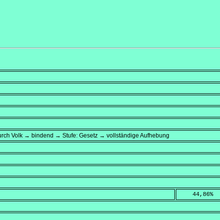
rch Volk → bindend → Stufe: Gesetz → vollständige Aufhebung
    44,86
%