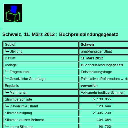
Schweiz, 11. März 2012 : Buchpreisbindungsgesetz
Gebiet
Schweiz
┗━ Stellung
unabhängiger Staat
Datum
11. März 2012
Vorlage
Buchpreisbindungsgesetz
┗━ Fragemuster
Entscheidungsfrage
┗━ Gesetzliche Grundlage
Fakultatives Referendum → du
Ergebnis
verworfen
┗━ Mehrheiten
Volksmehr (gültige Stimmen)
Stimmberechtigte
      5'139'055
┗━ Davon im Ausland
        129'644
Stimmbeteiligung
      2'305'239
Stimmen ausser Betracht
        104'384
┗━ Leere Stimmen
         96'702