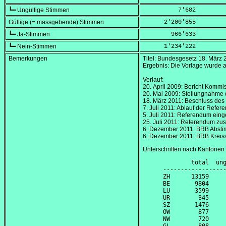
┗━ Ungültige Stimmen
          7'682
Gültige (= massgebende) Stimmen
      2'200'855
┗━ Ja-Stimmen
        966'633
┗━ Nein-Stimmen
      1'234'222
Bemerkungen
Titel: Bundesgesetz
18. März 
Ergebnis: Die Vorlage wurde 
Verlauf:
20. April 2009
: Bericht Kommi
20. Mai 2009
: Stellungnahme 
18. März 2011
: Beschluss des
7. Juli 2011
: Ablauf der Refere
5. Juli 2011
: Referendum eing
25. Juli 2011
: Referendum zu
6. Dezember 2011
: BRB Abst
6. Dezember 2011
: BRB Kreis
Unterschriften nach Kantonen
        total  ung
------------------
ZH      13159     
BE       9804     
LU       3599     
UR        345     
SZ       1476     
OW        877     
NW        720     