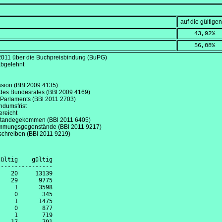
auf die gültig
    43,92
%
    56,08
%
2011
über die Buchpreisbindung (BuPG)
abgelehnt
ssion (BBl 2009 4135)
des Bundesrates (BBl 2009 4169)
 Parlaments (BBl 2011 2703)
ndumsfrist
ereicht
standegekommen (BBl 2011 6405)
immungsgegenstände (BBl 2011 9217)
schreiben (BBl 2011 9219)
ültig    gültig

---------------

   20     13139

   29      9775

    1      3598

    0       345

    1      1475

    0       877

    1       719
