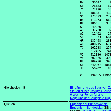
NW     30447    41
GL     26133    67
ZG     72196   130
FR    186331   439
SO    173673   247
BS    113973   669
BL    186651   310
SH     49926   119
AR     37720    92
AI     11402    27
SG    311973   661
GR    135498   283
AG    400215   674
TG    161238   257
TI    212405   741
VD    412036  1478
VS    207325   392
NE    109976   395
GE    240067  1881
JU     50702   180
------------------
CH   5139055 12964
Gleichzeitig mit
Eindämmung des Baus von Z
Steuerlich begünstigtes Bau
6 Wochen Ferien für alle
Regelung der Geldspiele zug
Quellen
Ergebnis der Bundeskanzlei
Ergebnis im Bundesblatt
(BBl 