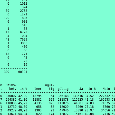
   17       791

    6      1012

    0       324

   39      2758

    0      1271

  120      1895

    0       901

    0       510

    1        58

   13      6778

    4      1094

   43      7629

    1      3855

    0       400

    0        66

   13       771

    0        42

    0        22

    0        19

---------------

m  Stimm-               ungül-

.    bet.  in %    leer    tig  gültig      Ja   in %    Nein  i
----------------------------------------------------------------
0  370007 42,00   13795     64  356148  133616 37,52   222532 62
7  294385 41,06   11882    625  281878  115925 41,13   165953 58
6  118036 45,22    4135   1025  112876   41801 37,03    71075 62
1   12739 48,80     658     52   12029    3269 27,18     8760 72
2   49272 49,93    1303     23   47946   13890 28,97    34056 71
0   13671 54,04     620    174   12877    5161 40,08     7716 59