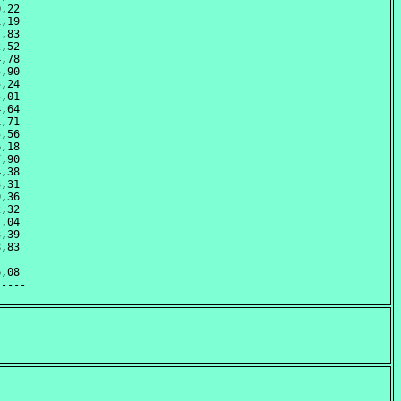
,22 

,19 

,83 

,52 

,78 

,90 

,24 

,01 

,64 

,71 

,56 

,18 

,90 

,38 

,31 

,36 

,32 

,04 

,39 

,83 

----

,08 
