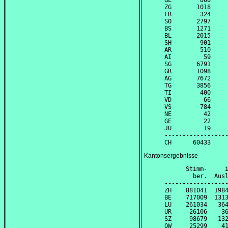
GL        808     
ZG       1018     
FR        324     
SO       2797     
BS       1271     
BL       2015     
SH        901     
AR        510     
AI         59     
SG       6791     
GR       1098     
AG       7672     
TG       3856     
TI        400     
VD         66     
VS        784     
NE         42     
GE         22     
JU         19     
------------------
Kantonsergebnisse
      Stimm-     i
        ber.  Ausl
------------------
ZH    881041  1984
BE    717009  1313
LU    261034   364
UR     26106    36
SZ     98679   132
OW     25299    41