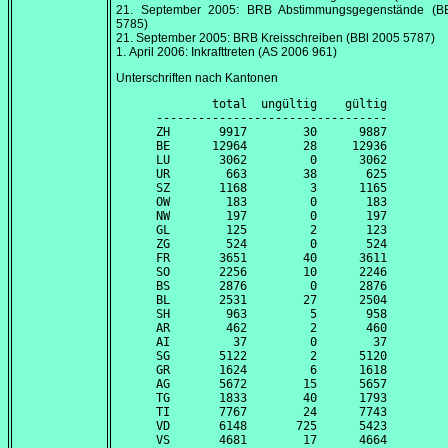
21. September 2005
: BRB Abstimmungsgegenstände (B
5785)
21. September 2005
: BRB Kreisschreiben (BBl 2005 5787)
1. April 2006
: Inkrafttreten (AS 2006 961)
Unterschriften nach Kantonen
        total  ungültig    gültig

---------------------------------

ZH       9917        30      9887

BE      12964        28     12936

LU       3062         0      3062

UR        663        38       625

SZ       1168         3      1165

OW        183         0       183

NW        197         0       197

GL        125         2       123

ZG        524         0       524

FR       3651        40      3611

SO       2256        10      2246

BS       2876         0      2876

BL       2531        27      2504

SH        963         5       958

AR        462         2       460

AI         37         0        37

SG       5122         2      5120

GR       1624         6      1618

AG       5672        15      5657

TG       1833        40      1793

TI       7767        24      7743

VD       6148       725      5423

VS       4681        17      4664
