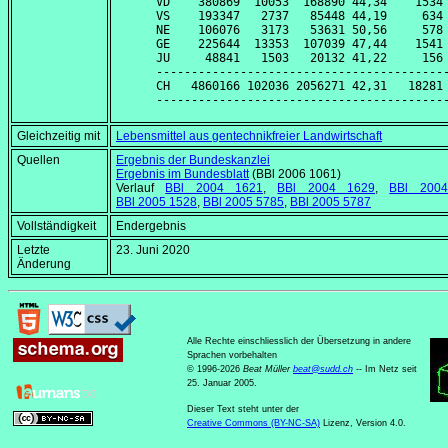
VD    380869  10053  168890 44,34    1534 
VS    193347   2737   85448 44,19     634 
NE    106076   3173   53631 50,56     578 
GE    225644  13353  107039 47,44    1541 
JU     48841   1503   20132 41,22     156 
------------------------------------------
CH   4860166 102036 2056271 42,31   18281 
Gleichzeitig mit
Lebensmittel aus gentechnikfreier Landwirtschaft
Quellen
Ergebnis der Bundeskanzlei
Ergebnis im Bundesblatt
(BBl 2006 1061)
Verlauf
BBl 2004 1621
,
BBl 2004 1629
,
BBl 200
BBl 2005 1528
,
BBl 2005 5785
,
BBl 2005 5787
Vollständigkeit
Endergebnis
Letzte
23. Juni 2020
Änderung
Alle Rechte einschliesslich der Übersetzung in andere
Sprachen vorbehalten
© 1996-2026
Beat Müller
beat
@
sudd
.
ch
-- Im Netz seit
25. Januar 2005.
Dieser Text steht unter der
Creative Commons (BY-NC-SA)
Lizenz, Version 4.0.