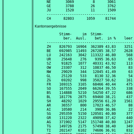
NE       3069         8      3061

GE       3788        26      3762

JU       1520        11      1509

---------------------------------

Kantonsergebnisse
      Stimm-     im  Stimm-               
        ber.  Ausl.    bet.  in %    leer 
------------------------------------------
ZH    826793  16904  362389 43,83    3251 
BE    692985  11493  267285 38,57    2628 
LU    242163   3042  113322 46,80     568 
UR     25648    276    9395 36,63      65 
SZ     91825   1077   40331 43,92     113 
OW     23307    312   10837 46,50      83 
NW     29029    344   12045 41,49      63 
GL     25120    533    8130 32,36      54 
ZG     69202    998   35027 50,62     161 
FR    169315   3165   68466 40,44     475 
SO    167555   2049   66264 39,55     338 
BS    114888   5210   54250 47,22     686 
BL    181776   2875   69460 38,21     437 
SH     48292   1029   29556 61,20    1561 
AR     36557    800   17023 46,57      88 
AI     10580    214    3900 36,86      22 
SG    295359   5150  120501 40,80     377 
GR    131220   2322   49098 37,42     440 
AG    371902   5147  151748 40,80    1247 
TG    149726   2175   57498 38,40     349 
TI    202147   6102   74606 36,91     832 