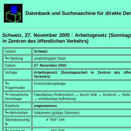
Datenbank und Suchmaschine für direkte De
Schweiz, 27. November 2005 : Arbeitsgesetz (Sonntag
in Zentren des öffentlichen Verkehrs)
Gebiet
Schweiz
┗━ Stellung
unabhängiger Staat
Datum
27. November 2005
Vorlage
Arbeitsgesetz (Sonntagsarbeit in Zentren des öffen
Verkehrs)
┗━
Entscheidungsfrage
Fragemuster
┗━ Gesetzliche
Fakultatives Referendum → durch Volk → bindend → Stufe:
Grundlage
→ vollständige Aufhebung
Ergebnis
angenommen
┗━ Mehrheiten
Volksmehr (gültige Stimmen)
Stimmberechtig
      4'860'166
te