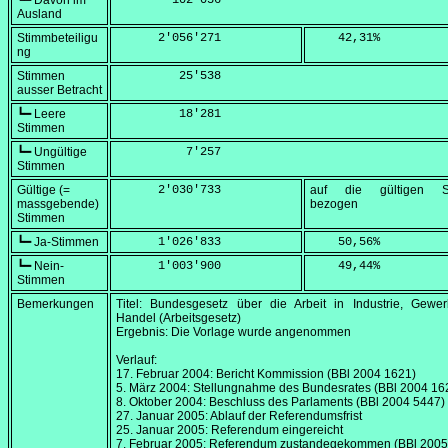
┗━ Davon im
        102'036
Ausland
Stimmbeteiligu
      2'056'271
    42,31
%
ng
Stimmen
         25'538
ausser Betracht
┗━ Leere
         18'281
Stimmen
┗━ Ungültige
          7'257
Stimmen
Gültige (=
      2'030'733
auf die gültigen S
massgebende)
bezogen
Stimmen
┗━ Ja-Stimmen
      1'026'833
    50,56
%
┗━ Nein-
      1'003'900
    49,44
%
Stimmen
Bemerkungen
Titel: Bundesgesetz über die Arbeit in Industrie, Gewe
Handel (Arbeitsgesetz)
Ergebnis: Die Vorlage wurde angenommen
Verlauf:
17. Februar 2004
: Bericht Kommission (BBl 2004 1621)
5. März 2004
: Stellungnahme des Bundesrates (BBl 2004 16
8. Oktober 2004
: Beschluss des Parlaments (BBl 2004 5447)
27. Januar 2005
: Ablauf der Referendumsfrist
25. Januar 2005
: Referendum eingereicht
7. Februar 2005
: Referendum zustandegekommen (BBl 2005