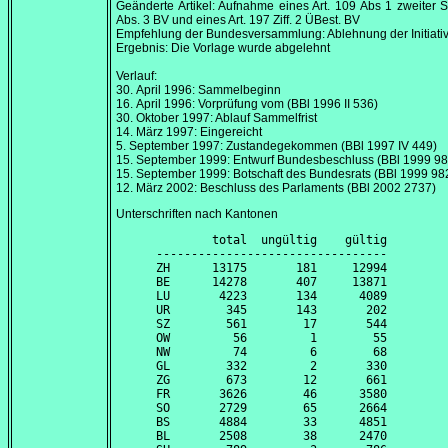
Geänderte Artikel: Aufnahme eines Art. 109 Abs 1 zweiter 
Abs. 3 BV und eines Art. 197 Ziff. 2 ÜBest. BV
Empfehlung der Bundesversammlung: Ablehnung der Initiati
Ergebnis: Die Vorlage wurde abgelehnt
Verlauf:
30. April 1996
: Sammelbeginn
16. April 1996
: Vorprüfung vom (BBl 1996 II 536)
30. Oktober 1997
: Ablauf Sammelfrist
14. März 1997
: Eingereicht
5. September 1997
: Zustandegekommen (BBl 1997 IV 449)
15. September 1999
: Entwurf Bundesbeschluss (BBl 1999 9
15. September 1999
: Botschaft des Bundesrats (BBl 1999 98
12. März 2002
: Beschluss des Parlaments (BBl 2002 2737)
Unterschriften nach Kantonen
        total  ungültig    gültig

---------------------------------

ZH      13175       181     12994

BE      14278       407     13871

LU       4223       134      4089

UR        345       143       202

SZ        561        17       544

OW         56         1        55

NW         74         6        68

GL        332         2       330

ZG        673        12       661

FR       3626        46      3580

SO       2729        65      2664

BS       4884        33      4851

BL       2508        38      2470
