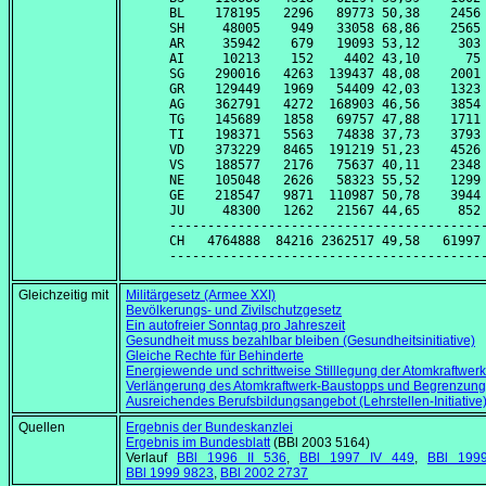
BL    178195   2296   89773 50,38    2456 
SH     48005    949   33058 68,86    2565 
AR     35942    679   19093 53,12     303 
AI     10213    152    4402 43,10      75 
SG    290016   4263  139437 48,08    2001 
GR    129449   1969   54409 42,03    1323 
AG    362791   4272  168903 46,56    3854 
TG    145689   1858   69757 47,88    1711 
TI    198371   5563   74838 37,73    3793 
VD    373229   8465  191219 51,23    4526 
VS    188577   2176   75637 40,11    2348 
NE    105048   2626   58323 55,52    1299 
GE    218547   9871  110987 50,78    3944 
JU     48300   1262   21567 44,65     852 
------------------------------------------
CH   4764888  84216 2362517 49,58   61997 
Gleichzeitig mit
Militärgesetz (Armee XXI)
Bevölkerungs- und Zivilschutzgesetz
Ein autofreier Sonntag pro Jahreszeit
Gesundheit muss bezahlbar bleiben (Gesundheitsinitiative)
Gleiche Rechte für Behinderte
Energiewende und schrittweise Stilllegung der Atomkraftwer
Verlängerung des Atomkraftwerk-Baustopps und Begrenzung 
Ausreichendes Berufsbildungsangebot (Lehrstellen-Initiative
Quellen
Ergebnis der Bundeskanzlei
Ergebnis im Bundesblatt
(BBl 2003 5164)
Verlauf
BBl 1996 II 536
,
BBl 1997 IV 449
,
BBl 199
BBl 1999 9823
,
BBl 2002 2737