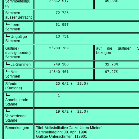
Stimmbeteiligu
      2'362'517
    49,58
%
ng
Stimmen
         72'728
ausser Betracht
┗━ Leere
         61'997
Stimmen
┗━ Ungültige
         10'731
Stimmen
Gültige (=
      2'289'789
auf die gültigen S
massgebende)
bezogen
Stimmen
┗━ Ja-Stimmen
        749'388
    32,73
%
┗━ Nein-
      1'540'401
    67,27
%
Stimmen
Stände
         20 6/2 (=
 23,0
)
(Kantone)
┗━
          1
Annehmende
Stände
┗━
         19 6/2 (=
 22,0
)
Verwerfende
Stände
Bemerkungen
Titel: Volksinitiative 'Ja zu fairen Mieten'
Sammelbeginn:
30. April 1996
Gültige Unterschriften: 113901