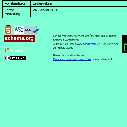
Vollständigkeit
Endergebnis
Letzte
24. Januar 2018
Änderung
Alle Rechte einschliesslich der Übersetzung in andere
Sprachen vorbehalten
© 1996-2026
Beat Müller
beat
@
sudd
.
ch
-- Im Netz seit
25. Januar 2005.
Dieser Text steht unter der
Creative Commons (BY-NC-SA)
Lizenz, Version 4.0.