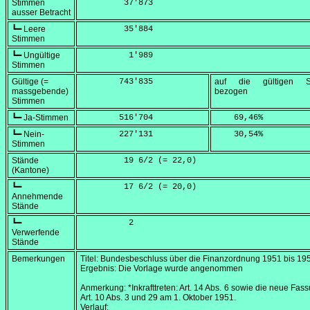
Stimmen
         37'873
ausser Betracht
┗━ Leere
         35'884
Stimmen
┗━ Ungültige
          1'989
Stimmen
Gültige (=
        743'835
auf die gültigen S
massgebende)
bezogen
Stimmen
┗━ Ja-Stimmen
        516'704
    69,46
%
┗━ Nein-
        227'131
    30,54
%
Stimmen
Stände
         19 6/2 (=
 22,0
)
(Kantone)
┗━
         17 6/2 (=
 20,0
)
Annehmende
Stände
┗━
          2
Verwerfende
Stände
Bemerkungen
Titel: Bundesbeschluss über die Finanzordnung 1951 bis 19
Ergebnis: Die Vorlage wurde angenommen
Anmerkung: *Inkrafttreten: Art. 14 Abs. 6 sowie die neue Fas
Art. 10 Abs. 3 und 29 am
1. Oktober 1951
.
Verlauf: