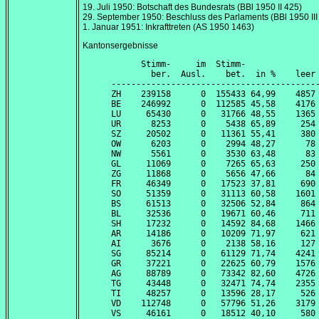
19. Juli 1950
: Botschaft des Bundesrats (BBl 1950 II 425)
29. September 1950
: Beschluss des Parlaments (BBl 1950 III
1. Januar 1951
: Inkrafttreten (AS 1950 1463)
Kantonsergebnisse
      Stimm-     im  Stimm-               
        ber.  Ausl.    bet.  in %    leer 
------------------------------------------
ZH    239158      0  155433 64,99    4857 
BE    246992      0  112585 45,58    4176 
LU     65430      0   31766 48,55    1365 
UR      8253      0    5438 65,89     254 
SZ     20502      0   11361 55,41     380 
OW      6203      0    2994 48,27      78 
NW      5561      0    3530 63,48      83 
GL     11069      0    7265 65,63     250 
ZG     11868      0    5656 47,66      84 
FR     46349      0   17523 37,81     690 
SO     51359      0   31113 60,58    1601 
BS     61513      0   32506 52,84     864 
BL     32536      0   19671 60,46     711 
SH     17232      0   14592 84,68    1466 
AR     14186      0   10209 71,97     621 
AI      3676      0    2138 58,16     127 
SG     85214      0   61129 71,74    4241 
GR     37221      0   22625 60,79    1576 
AG     88789      0   73342 82,60    4726 
TG     43448      0   32471 74,74    2355 
TI     48257      0   13596 28,17     526 
VD    112748      0   57796 51,26    3179 
VS     46161      0   18512 40,10     580 