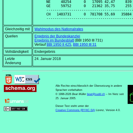
NE     40254      0   17095 42,47     839 
GE     59752      0   21362 35,75     255 
------------------------------------------
CH   1403731      0  781708 55,69   35884 
Gleichzeitig mit
Wahlmodus des Nationalrates
Quellen
Ergebnis der Bundeskanzlei
Ergebnis im Bundesblatt
(BBl 1950 III 731)
Verlauf
BBl 1950 II 425
,
BBl 1950 III 31
Vollständigkeit
Endergebnis
Letzte
24. Januar 2018
Änderung
Alle Rechte einschliesslich der Übersetzung in andere
Sprachen vorbehalten
© 1996-2026
Beat Müller
beat
@
sudd
.
ch
-- Im Netz seit
25. Januar 2005.
Dieser Text steht unter der
Creative Commons (BY-NC-SA)
Lizenz, Version 4.0.