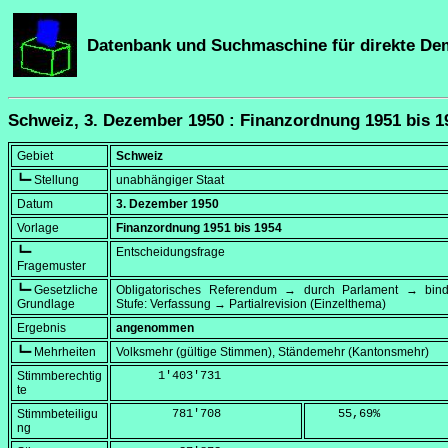
Datenbank und Suchmaschine für direkte De
Schweiz, 3. Dezember 1950 : Finanzordnung 1951 bis 1
Gebiet
Schweiz
┗━ Stellung
unabhängiger Staat
Datum
3. Dezember 1950
Vorlage
Finanzordnung 1951 bis 1954
┗━
Entscheidungsfrage
Fragemuster
┗━ Gesetzliche
Obligatorisches Referendum → durch Parlament → bi
Grundlage
Stufe: Verfassung → Partialrevision (Einzelthema)
Ergebnis
angenommen
┗━ Mehrheiten
Volksmehr (gültige Stimmen), Ständemehr (Kantonsmehr)
Stimmberechtig
      1'403'731
te
Stimmbeteiligu
        781'708
    55,69
%
ng