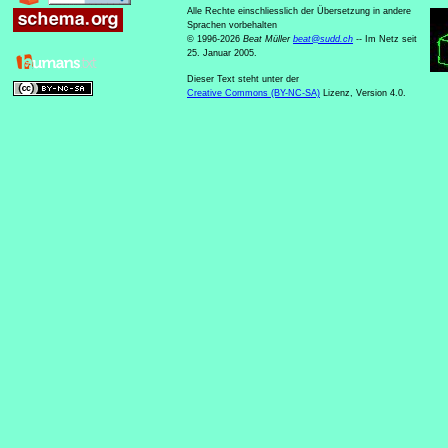
Alle Rechte einschliesslich der Übersetzung in andere
Sprachen vorbehalten
© 1996-2026
Beat Müller
beat
@
sudd
.
ch
-- Im Netz seit
25. Januar 2005.
Dieser Text steht unter der
Creative Commons (BY-NC-SA)
Lizenz, Version 4.0.