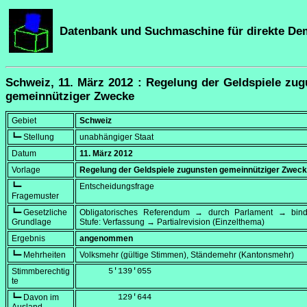
Datenbank und Suchmaschine für direkte De
Schweiz, 11. März 2012 : Regelung der Geldspiele zu
gemeinnütziger Zwecke
Gebiet
Schweiz
┗━ Stellung
unabhängiger Staat
Datum
11. März 2012
Vorlage
Regelung der Geldspiele zugunsten gemeinnütziger Zwec
┗━
Entscheidungsfrage
Fragemuster
┗━ Gesetzliche
Obligatorisches Referendum → durch Parlament → bi
Grundlage
Stufe: Verfassung → Partialrevision (Einzelthema)
Ergebnis
angenommen
┗━ Mehrheiten
Volksmehr (gültige Stimmen), Ständemehr (Kantonsmehr)
Stimmberechtig
      5'139'055
te
┗━ Davon im
        129'644