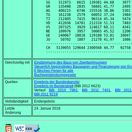
SG    311973   6615  139381 44,68    3977 
GR    135498   2835   56601 41,77    2495 
AG    400215   6746  155516 38,86    5301 
TG    161238   2579   60052 37,24    1984 
TI    212405   7415   96314 45,34    5474 
VD    412036  14781  212310 51,53    7483 
VS    207325   3929  124617 60,11    4341 
NE    109976   3957   50065 45,52    2206 
GE    240067  18818  129188 53,81   10047 
JU     50702   1807   21278 41,97    1086 
------------------------------------------
CH   5139055 129644 2300568 44,77   92758 
Gleichzeitig mit
Eindämmung des Baus von Zweitwohnungen
Steuerlich begünstigtes Bausparen und Finanzierung von 
6 Wochen Ferien für alle
Buchpreisbindungsgesetz
Quellen
Ergebnis der Bundeskanzlei
Ergebnis im Bundesblatt
(BBl 2012 6623)
Verlauf
BBl 2010 7961
,
BBl 2011 7401
,
BBl 201
BBl 2011 9219
Vollständigkeit
Endergebnis
Letzte
24. Januar 2018
Änderung