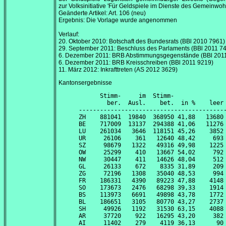
zur Volksinitiative 'Für Geldspiele im Dienste des Gemeinwohl
Geänderte Artikel: Art. 106 (neu)
Ergebnis: Die Vorlage wurde angenommen
Verlauf:
20. Oktober 2010
: Botschaft des Bundesrats (BBl 2010 7961)
29. September 2011
: Beschluss des Parlaments (BBl 2011 7
6. Dezember 2011
: BRB Abstimmungsgegenstände (BBl 201
6. Dezember 2011
: BRB Kreisschreiben (BBl 2011 9219)
11. März 2012
: Inkrafttreten (AS 2012 3629)
Kantonsergebnisse
      Stimm-     im  Stimm-               
        ber.  Ausl.    bet.  in %    leer 
------------------------------------------
ZH    881041  19840  368950 41,88   13680 
BE    717009  13137  294388 41,06   11276 
LU    261034   3646  118151 45,26    3852 
UR     26106    361   12640 48,42     693 
SZ     98679   1322   49316 49,98    1225 
OW     25299    410   13667 54,02     792 
NW     30447    411   14626 48,04     512 
GL     26133    672    8335 31,89     209 
ZG     72196   1308   35040 48,53     994 
FR    186331   4390   89223 47,88    4148 
SO    173673   2476   68298 39,33    1914 
BS    113973   6691   49898 43,78    1772 
BL    186651   3105   80770 43,27    2737 
SH     49926   1192   31530 63,15    4088 
AR     37720    922   16295 43,20     382 
AI     11402    279    4119 36,13      90 