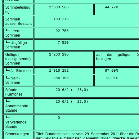
Ausland
Stimmbeteiligu
      2'300'568
    44,77
%
ng
Stimmen
        100'278
ausser Betracht
┗━ Leere
         92'758
Stimmen
┗━ Ungültige
          7'520
Stimmen
Gültige (=
      2'200'290
auf die gültigen S
massgebende)
bezogen
Stimmen
┗━ Ja-Stimmen
      1'916'182
    87,09
%
┗━ Nein-
        284'108
    12,91
%
Stimmen
Stände
         20 6/2 (=
 23,0
)
(Kantone)
┗━
         20 6/2 (=
 23,0
)
Annehmende
Stände
┗━
          0
Verwerfende
Stände
Bemerkungen
Titel: Bundesbeschluss vom
29. September 2011
über die R
der Geldspiele zugunsten gemeinnütziger Zwecke (Gegen