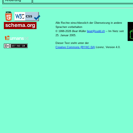
Änderung
Alle Rechte einschliesslich der Übersetzung in andere
Sprachen vorbehalten
© 1996-2026
Beat Müller
beat
@
sudd
.
ch
-- Im Netz seit
25. Januar 2005.
Dieser Text steht unter der
Creative Commons (BY-NC-SA)
Lizenz, Version 4.0.