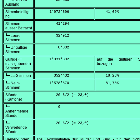
┗━ Davon im
         80'668
Ausland
Stimmbeteiligu
      1'972'596
    41,69
%
ng
Stimmen
         41'294
ausser Betracht
┗━ Leere
         32'912
Stimmen
┗━ Ungültige
          8'382
Stimmen
Gültige (=
      1'931'302
auf die gültigen S
massgebende)
bezogen
Stimmen
┗━ Ja-Stimmen
        352'432
    18,25
%
┗━ Nein-
      1'578'870
    81,75
%
Stimmen
Stände
         20 6/2 (=
 23,0
)
(Kantone)
┗━
          0
Annehmende
Stände
┗━
         20 6/2 (=
 23,0
)
Verwerfende
Stände
Bemerkungen
Titel: Volksinitiative 'für Mutter und Kind - für den Sc