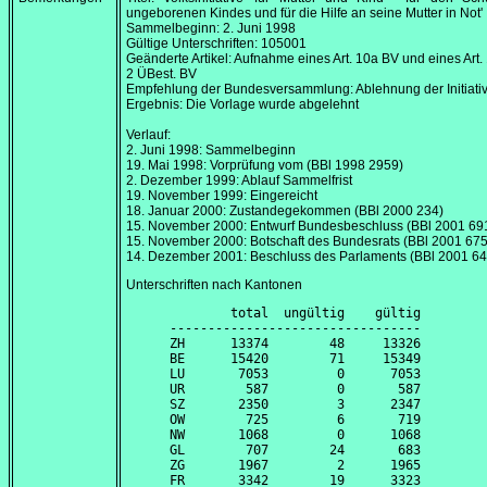
ungeborenen Kindes und für die Hilfe an seine Mutter in Not'
Sammelbeginn:
2. Juni 1998
Gültige Unterschriften: 105001
Geänderte Artikel: Aufnahme eines Art. 10a BV und eines Art. 1
2 ÜBest. BV
Empfehlung der Bundesversammlung: Ablehnung der Initiati
Ergebnis: Die Vorlage wurde abgelehnt
Verlauf:
2. Juni 1998
: Sammelbeginn
19. Mai 1998
: Vorprüfung vom (BBl 1998 2959)
2. Dezember 1999
: Ablauf Sammelfrist
19. November 1999
: Eingereicht
18. Januar 2000
: Zustandegekommen (BBl 2000 234)
15. November 2000
: Entwurf Bundesbeschluss (BBl 2001 69
15. November 2000
: Botschaft des Bundesrats (BBl 2001 675
14. Dezember 2001
: Beschluss des Parlaments (BBl 2001 6
Unterschriften nach Kantonen
        total  ungültig    gültig

---------------------------------

ZH      13374        48     13326

BE      15420        71     15349

LU       7053         0      7053

UR        587         0       587

SZ       2350         3      2347

OW        725         6       719

NW       1068         0      1068

GL        707        24       683

ZG       1967         2      1965

FR       3342        19      3323
