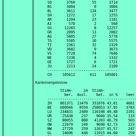
SO       3769        55      3714

BS       3004         0      3004

BL       3611       134      3477

SH       1272        17      1255

AR       1204        23      1181

AI        570         2       568

SG      12265         8     12257

GR       2895        13      2882

AG       5805        27      5778

TG       5585        10      5575

TI       2361        32      2329

VD       3682         9      3673

VS       7720        74      7646

NE       1336         4      1332

GE       1727         6      1721

JU       2213        24      2189

---------------------------------

Kantonsergebnisse
      Stimm-     im  Stimm-               
        ber.  Ausl.    bet.  in %    leer 
------------------------------------------
ZH    801371  13479  351076 43,81    4602 
BE    680046   9550  258053 37,95    3783 
LU    234831   2489  116198 49,48    2191 
UR     25438    237    9040 35,54     133 
SZ     88055    880   41203 46,79     503 
OW     22679    249    9690 42,73     223 
NW     27729    259   12637 45,57     247 
GL     24696    440   11015 44,60     259 