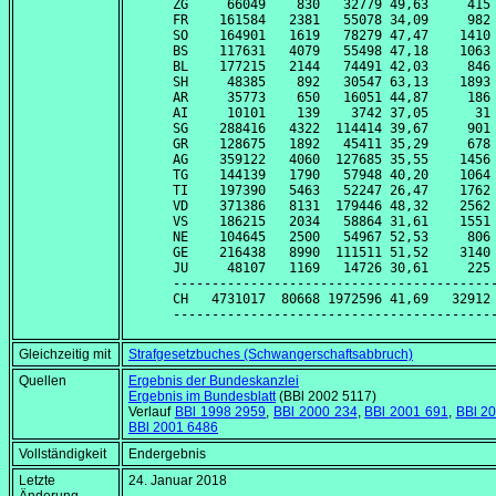
ZG     66049    830   32779 49,63     415 
FR    161584   2381   55078 34,09     982 
SO    164901   1619   78279 47,47    1410 
BS    117631   4079   55498 47,18    1063 
BL    177215   2144   74491 42,03     846 
SH     48385    892   30547 63,13    1893 
AR     35773    650   16051 44,87     186 
AI     10101    139    3742 37,05      31 
SG    288416   4322  114414 39,67     901 
GR    128675   1892   45411 35,29     678 
AG    359122   4060  127685 35,55    1456 
TG    144139   1790   57948 40,20    1064 
TI    197390   5463   52247 26,47    1762 
VD    371386   8131  179446 48,32    2562 
VS    186215   2034   58864 31,61    1551 
NE    104645   2500   54967 52,53     806 
GE    216438   8990  111511 51,52    3140 
JU     48107   1169   14726 30,61     225 
------------------------------------------
CH   4731017  80668 1972596 41,69   32912 
Gleichzeitig mit
Strafgesetzbuches (Schwangerschaftsabbruch)
Quellen
Ergebnis der Bundeskanzlei
Ergebnis im Bundesblatt
(BBl 2002 5117)
Verlauf
BBl 1998 2959
,
BBl 2000 234
,
BBl 2001 691
,
BBl 2
BBl 2001 6486
Vollständigkeit
Endergebnis
Letzte
24. Januar 2018