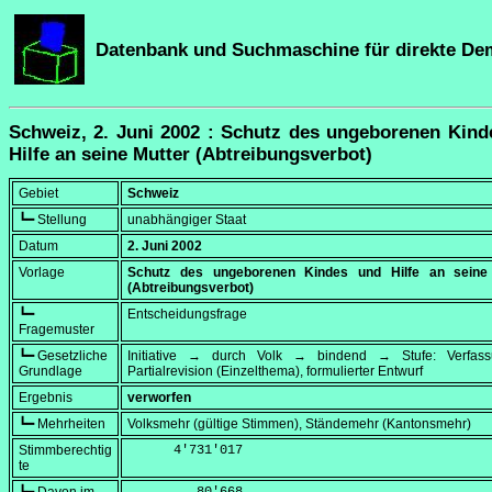
Datenbank und Suchmaschine für direkte De
Schweiz, 2. Juni 2002 : Schutz des ungeborenen Kind
Hilfe an seine Mutter (Abtreibungsverbot)
Gebiet
Schweiz
┗━ Stellung
unabhängiger Staat
Datum
2. Juni 2002
Vorlage
Schutz des ungeborenen Kindes und Hilfe an seine
(Abtreibungsverbot)
┗━
Entscheidungsfrage
Fragemuster
┗━ Gesetzliche
Initiative → durch Volk → bindend → Stufe: Verfa
Grundlage
Partialrevision (Einzelthema), formulierter Entwurf
Ergebnis
verworfen
┗━ Mehrheiten
Volksmehr (gültige Stimmen), Ständemehr (Kantonsmehr)
Stimmberechtig
      4'731'017
te