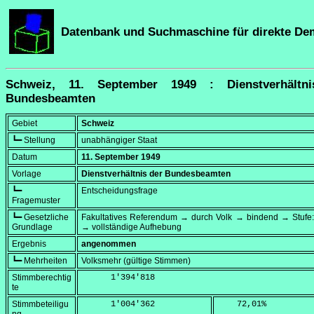
Datenbank und Suchmaschine für direkte De
Schweiz, 11. September 1949 : Dienstverhältn
Bundesbeamten
Gebiet
Schweiz
┗━ Stellung
unabhängiger Staat
Datum
11. September 1949
Vorlage
Dienstverhältnis der Bundesbeamten
┗━
Entscheidungsfrage
Fragemuster
┗━ Gesetzliche
Fakultatives Referendum → durch Volk → bindend → Stufe:
Grundlage
→ vollständige Aufhebung
Ergebnis
angenommen
┗━ Mehrheiten
Volksmehr (gültige Stimmen)
Stimmberechtig
      1'394'818
te
Stimmbeteiligu
      1'004'362
    72,01
%