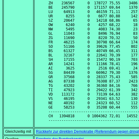
ZH    236567      0  178727 75,55    3486 
BE    245790      0  171157 69,64    1370 
LU     64913      0   46159 71,11     257 
UR      8255      0    6677 80,88     142 
SZ     20647      0   14218 68,86      65 
OW      6240      0    4257 68,22      18 
NW      5495      0    4083 74,30      23 
GL     11043      0    8496 76,94      83 
ZG     11690      0    8220 70,32      50 
FR     46215      0   30798 66,64     174 
SO     51166      0   39626 77,45     802 
BS     61327      0   40749 66,45     311 
BL     32167      0   22641 70,39     177 
SH     17155      0   15472 90,19     703 
AR     14241      0   11166 78,41     196 
AI      3625      0    2516 69,41      24 
SG     84439      0   66962 79,30    1376 
GR     37568      0   28337 75,43     585 
AG     87338      0   76308 87,37    2423 
TG     43202      0   36360 84,16     766 
TI     47923      0   29422 61,39     342 
VD    113172      0   73139 64,63     382 
VS     46195      0   29341 63,52     130 
NE     40192      0   24323 60,52     112 
GE     58253      0   35208 60,44     555 
------------------------------------------
CH   1394818      0 1004362 72,01   14552 
Gleichzeitig mit
Rückkehr zur direkten Demokratie (Referendum gegen dring