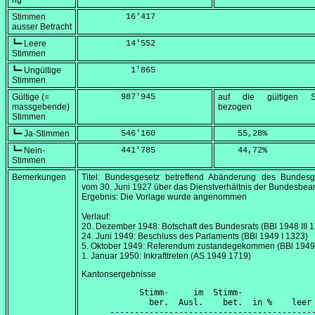
ng
Stimmen
         16'417
ausser Betracht
┗━ Leere
         14'552
Stimmen
┗━ Ungültige
          1'865
Stimmen
Gültige (=
        987'945
auf die gültigen S
massgebende)
bezogen
Stimmen
┗━ Ja-Stimmen
        546'160
    55,28
%
┗━ Nein-
        441'785
    44,72
%
Stimmen
Bemerkungen
Titel: Bundesgesetz betreffend Abänderung des Bundesg
vom 30.
Juni 1927
über das Dienstverhältnis der Bundesbe
Ergebnis: Die Vorlage wurde angenommen
Verlauf:
20. Dezember 1948
: Botschaft des Bundesrats (BBl 1948 III 
24. Juni 1949
: Beschluss des Parlaments (BBl 1949 I 1323)
5. Oktober 1949
: Referendum zustandegekommen (BBl 1949 
1. Januar 1950
: Inkrafttreten (AS 1949 1719)
Kantonsergebnisse
      Stimm-     im  Stimm-               
        ber.  Ausl.    bet.  in %    leer 
------------------------------------------