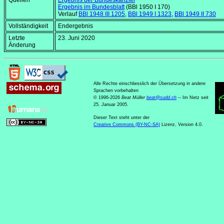
Quellen
Ergebnis der Bundeskanzlei
Ergebnis im Bundesblatt
(BBl 1950 I 170)
Verlauf
BBl 1948 III 1205
,
BBl 1949 I 1323
,
BBl 1949 II 730
Vollständigkeit
Endergebnis
Letzte
23. Juni 2020
Änderung
Alle Rechte einschliesslich der Übersetzung in andere
Sprachen vorbehalten
© 1996-2026
Beat Müller
beat
@
sudd
.
ch
-- Im Netz seit
25. Januar 2005.
Dieser Text steht unter der
Creative Commons (BY-NC-SA)
Lizenz, Version 4.0.