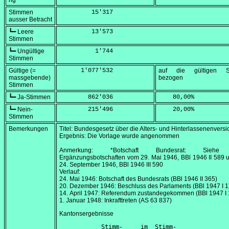
ng
Stimmen
         15'317
ausser Betracht
┗━ Leere
         13'573
Stimmen
┗━ Ungültige
          1'744
Stimmen
Gültige (=
      1'077'532
auf die gültigen S
massgebende)
bezogen
Stimmen
┗━ Ja-Stimmen
        862'036
    80,00
%
┗━ Nein-
        215'496
    20,00
%
Stimmen
Bemerkungen
Titel: Bundesgesetz über die Alters- und Hinterlassenenvers
Ergebnis: Die Vorlage wurde angenommen
Anmerkung: *Botschaft Bundesrat: Siehe
Ergänzungsbotschaften vom
29. Mai 1946
, BBl 1946 II 589
24. September 1946
, BBl 1946 III 590
Verlauf:
24. Mai 1946
: Botschaft des Bundesrats (BBl 1946 II 365)
20. Dezember 1946
: Beschluss des Parlaments (BBl 1947 I 1
14. April 1947
: Referendum zustandegekommen (BBl 1947 I 
1. Januar 1948
: Inkrafttreten (AS 63 837)
Kantonsergebnisse
      Stimm-     im  Stimm-               