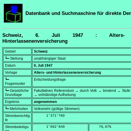
Datenbank und Suchmaschine für direkte De
Schweiz, 6. Juli 1947 : Alters-
Hinterlassenenversicherung
Gebiet
Schweiz
┗━ Stellung
unabhängiger Staat
Datum
6. Juli 1947
Vorlage
Alters- und Hinterlassenenversicherung
┗━
Entscheidungsfrage
Fragemuster
┗━ Gesetzliche
Fakultatives Referendum → durch Volk → bindend → Stufe:
Grundlage
→ vollständige Aufhebung
Ergebnis
angenommen
┗━ Mehrheiten
Volksmehr (gültige Stimmen)
Stimmberechtig
      1'371'760
te
Stimmbeteiligu
      1'092'849
    79,67
%