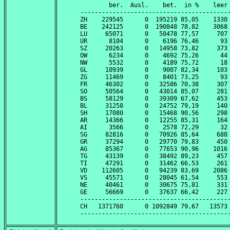
        ber.  Ausl.    bet.  in %    leer 
------------------------------------------
ZH    229545      0  195219 85,05    1330 
BE    242125      0  190848 78,82    3068 
LU     65071      0   50478 77,57     707 
UR      8104      0    6196 76,46      93 
SZ     20263      0   14958 73,82     373 
OW      6234      0    4692 75,26      44 
NW      5532      0    4189 75,72      18 
GL     10939      0    9007 82,34     103 
ZG     11469      0    8401 73,25      93 
FR     46302      0   32586 70,38     307 
SO     50564      0   43014 85,07     281 
BS     58129      0   39309 67,62     453 
BL     31258      0   24752 79,19     140 
SH     17080      0   15468 90,56     298 
AR     14366      0   12255 85,31     164 
AI      3566      0    2578 72,29      32 
SG     82816      0   70926 85,64     688 
GR     37294      0   29770 79,83     450 
AG     85367      0   77653 90,96    1016 
TG     43139      0   38492 89,23     457 
TI     47291      0   31462 66,53     261 
VD    112605      0   94239 83,69    2086 
VS     45571      0   28045 61,54     553 
NE     40461      0   30675 75,81     331 
GE     56669      0   37637 66,42     227 
------------------------------------------
CH   1371760      0 1092849 79,67   13573 