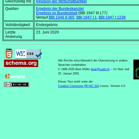
Gleichzeitig mit
Revision der Wirtschaftsartikel
Quellen
Ergebnis der Bundeskanzlei
Ergebnis im Bundesblatt
(BBl 1947 III 177)
Verlauf
BBl 1946 II 365
,
BBl 1947 I 1
,
BBl 1947 I 1238
Vollständigkeit
Endergebnis
Letzte
23. Juni 2020
Änderung
Alle Rechte einschliesslich der Übersetzung in andere
Sprachen vorbehalten
© 1996-2026
Beat Müller
beat
@
sudd
.
ch
-- Im Netz seit
25. Januar 2005.
Dieser Text steht unter der
Creative Commons (BY-NC-SA)
Lizenz, Version 4.0.