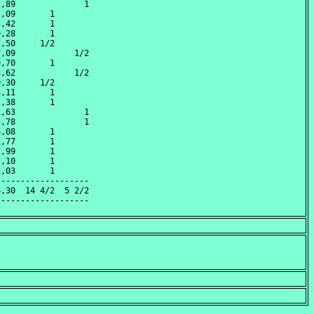
,89              1

,09       1       

,42       1       

,28       1       

,50     1/2       

,09            1/2

,70       1       

,62            1/2

,30     1/2       

,11       1       

,38       1       

,63              1

,78              1

,08       1       

,77       1       

,99       1       

,10       1       

,03       1       

------------------

,30  14 4/2  5 2/2
