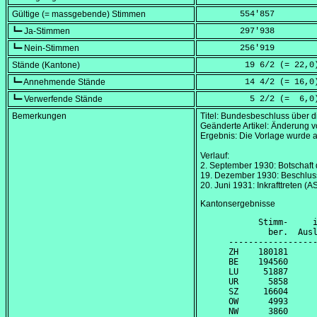
Gültige (= massgebende) Stimmen
        554'857
┗━ Ja-Stimmen
        297'938
┗━ Nein-Stimmen
        256'919
Stände (Kantone)
         19 6/2 (=
 22,0
┗━ Annehmende Stände
         14 4/2 (=
 16,0
┗━ Verwerfende Stände
          5 2/2 (=
  6,0
Bemerkungen
Titel: Bundesbeschluss über d
Geänderte Artikel: Änderung vo
Ergebnis: Die Vorlage wurd
Verlauf:
2. September 1930
: Botschaft
19. Dezember 1930
: Beschlus
20. Juni 1931
: Inkrafttreten (
Kantonsergebnisse
      Stimm-     i
        ber.  Ausl
------------------
ZH    180181      
BE    194560      
LU     51887      
UR      5858      
SZ     16604      
OW      4993      
NW      3860      