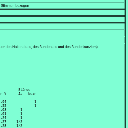
en Stimmen bezogen
dauer des Nationalrats, des Bundesrats und des Bundeskanzlers)
         Stände

n %      Ja   Nein

------------------

,94              1

,55              1

,03       1       

,01       1       

,24       1       

,27     1/2       

,28     1/2       
