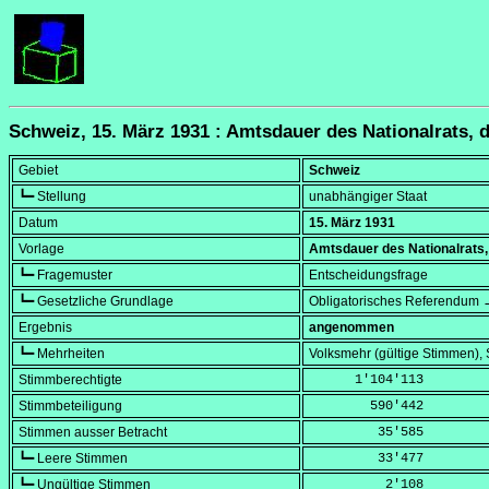
Schweiz, 15. März 1931 : Amtsdauer des Nationalrats,
Gebiet
Schweiz
┗━ Stellung
unabhängiger Staat
Datum
15. März 1931
Vorlage
Amtsdauer des Nationalrats
┗━ Fragemuster
Entscheidungsfrage
┗━ Gesetzliche Grundlage
Obligatorisches Referendum →
Ergebnis
angenommen
┗━ Mehrheiten
Volksmehr (gültige Stimmen)
Stimmberechtigte
      1'104'113
Stimmbeteiligung
        590'442
Stimmen ausser Betracht
         35'585
┗━ Leere Stimmen
         33'477
┗━ Ungültige Stimmen
          2'108