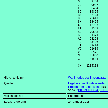
GL      9704      
ZG      9087      
FR     36464      
SO     39855      
BS     42195      
BL     25018      
SH     13465      
AR     13287      
AI      3309      
SG     70643      
GR     31371      
AG     68293      
TG     35496      
TI     39414      
VD     91609      
VS     36576      
NE     35800      
GE     44584      
------------------
CH   1104113      
Gleichzeitig mit
Wahlmodus des Nationalrats
Quellen
Ergebnis der Bundeskanzlei
Ergebnis im Bundesblatt
(BBl 
Verlauf
BBl 1930 II 224
,
BBl 19
Vollständigkeit
Endergebnis
Letzte Änderung
24. Januar 2018