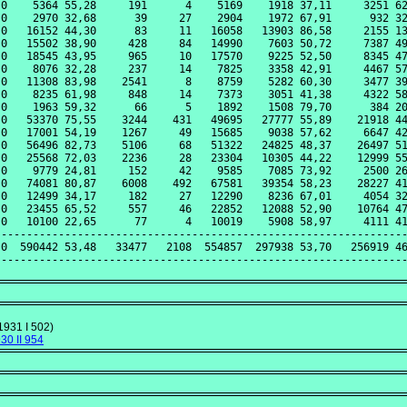
0    5364 55,28     191      4    5169    1918 37,11     3251 62
0    2970 32,68      39     27    2904    1972 67,91      932 32
0   16152 44,30      83     11   16058   13903 86,58     2155 13
0   15502 38,90     428     84   14990    7603 50,72     7387 49
0   18545 43,95     965     10   17570    9225 52,50     8345 47
0    8076 32,28     237     14    7825    3358 42,91     4467 57
0   11308 83,98    2541      8    8759    5282 60,30     3477 39
0    8235 61,98     848     14    7373    3051 41,38     4322 58
0    1963 59,32      66      5    1892    1508 79,70      384 20
0   53370 75,55    3244    431   49695   27777 55,89    21918 44
0   17001 54,19    1267     49   15685    9038 57,62     6647 42
0   56496 82,73    5106     68   51322   24825 48,37    26497 51
0   25568 72,03    2236     28   23304   10305 44,22    12999 55
0    9779 24,81     152     42    9585    7085 73,92     2500 26
0   74081 80,87    6008    492   67581   39354 58,23    28227 41
0   12499 34,17     182     27   12290    8236 67,01     4054 32
0   23455 65,52     557     46   22852   12088 52,90    10764 47
0   10100 22,65      77      4   10019    5908 58,97     4111 41
----------------------------------------------------------------
0  590442 53,48   33477   2108  554857  297938 53,70   256919 46
1931 I 502)
30 II 954