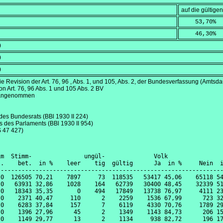
auf die gültig
    53,70
%
    46,30
%
)
)
)
ie Revision der Art. 76, 96 , Abs. 1, und 105, Abs. 2, der Bundesverfassung (Amts
n Art. 76, 96 Abs. 1 und 105 Abs. 2 BV
e angenommen
 des Bundesrats (BBl 1930 II 224)
s des Parlaments (BBl 1930 II 954)
AS 47 427)
m  Stimm-               ungül-              Volk                
.    bet.  in %    leer    tig  gültig      Ja  in %     Nein  i
----------------------------------------------------------------
0  126505 70,21    7897     73  118535   53417 45,06    65118 54
0   63931 32,86    1028    164   62739   30400 48,45    32339 51
0   18343 35,35       0    494   17849   13738 76,97     4111 23
0    2371 40,47     110      2    2259    1536 67,99      723 32
0    6283 37,84     157      7    6119    4330 70,76     1789 29
0    1396 27,96      45      2    1349    1143 84,73      206 15
0    1149 29,77      13      2    1134     938 82,72      196 17