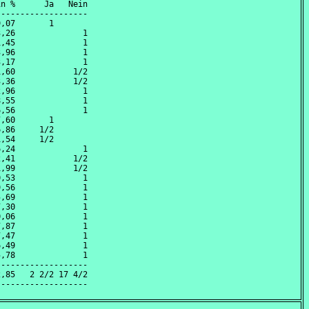
n %      Ja   Nein

------------------

,07       1       

,26              1

,45              1

,96              1

,17              1

,60            1/2

,36            1/2

,96              1

,55              1

,56              1

,60       1       

,86     1/2       

,54     1/2       

,24              1

,41            1/2

,99            1/2

,53              1

,56              1

,69              1

,30              1

,06              1

,87              1

,47              1

,49              1

,78              1

------------------

,85   2 2/2 17 4/2
