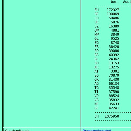
        ber.  Ausl
------------------
ZH    172327      
BE    190069      
LU     50486      
UR      5876      
SZ     16389      
OW      4881      
NW      3849      
GL      9525      
ZG      8748      
FR     36420      
SO     39086      
BS     40392      
BL     24362      
SH     13153      
AR     13275      
AI      3301      
SG     70879      
GR     31430      
AG     66134      
TG     35548      
TI     37590      
VD     88524      
VS     35832      
NE     35633      
GE     42241      
------------------
CH   1075950      