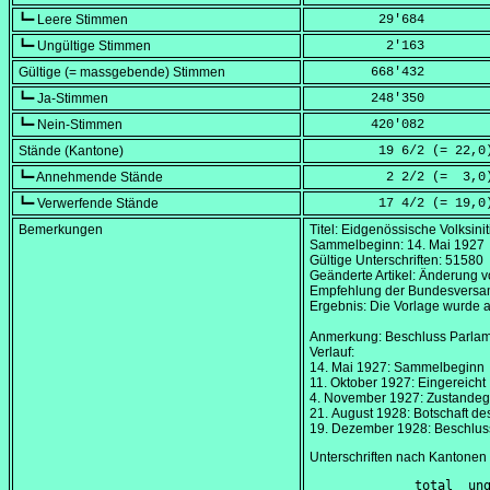
┗━ Leere Stimmen
         29'684
┗━ Ungültige Stimmen
          2'163
Gültige (= massgebende) Stimmen
        668'432
┗━ Ja-Stimmen
        248'350
┗━ Nein-Stimmen
        420'082
Stände (Kantone)
         19 6/2 (=
 22,0
┗━ Annehmende Stände
          2 2/2 (=
  3,0
┗━ Verwerfende Stände
         17 4/2 (=
 19,0
Bemerkungen
Titel: Eidgenössische Volksini
Sammelbeginn:
14. Mai 1927
Gültige Unterschriften: 51580
Geänderte Artikel: Änderung v
Empfehlung der Bundesversamm
Ergebnis: Die Vorlage wurde 
Anmerkung: Beschluss Parla
Verlauf:
14. Mai 1927
: Sammelbeginn
11. Oktober 1927
: Eingereicht
4. November 1927
: Zustande
21. August 1928
: Botschaft de
19. Dezember 1928
: Beschlus
Unterschriften nach Kantonen
        total  ung