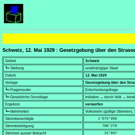
Schweiz, 12. Mai 1929 : Gesetzgebung über den Strass
Gebiet
Schweiz
┗━ Stellung
unabhängiger Staat
Datum
12. Mai 1929
Vorlage
Gesetzgebung über den Str
┗━ Fragemuster
Entscheidungsfrage
┗━ Gesetzliche Grundlage
Initiative → durch Volk → bind
Ergebnis
verworfen
┗━ Mehrheiten
Volksmehr (gültige Stimmen)
Stimmberechtigte
      1'075'950
Stimmbeteiligung
        700'279
Stimmen ausser Betracht
         31'847