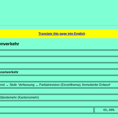
Translate this page into English
enverkehr
assenverkehr
end → Stufe: Verfassung → Partialrevision (Einzelthema), formulierter Entwurf
, Ständemehr (Kantonsmehr)
    65,08
%