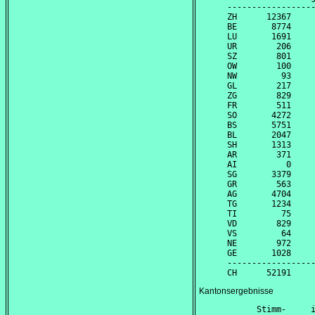
------------------
ZH      12367     
BE       8774     
LU       1691     
UR        206     
SZ        801     
OW        100     
NW         93     
GL        217     
ZG        829     
FR        511     
SO       4272     
BS       5751     
BL       2047     
SH       1313     
AR        371     
AI          0     
SG       3379     
GR        563     
AG       4704     
TG       1234     
TI         75     
VD        829     
VS         64     
NE        972     
GE       1028     
------------------
Kantonsergebnisse
      Stimm-     i