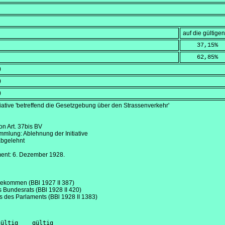
auf die gültig
    37,15
%
    62,85
%
)
)
)
tiative 'betreffend die Gesetzgebung über den Strassenverkehr'
on Art. 37bis BV
lung: Ablehnung der Initiative
abgelehnt
ment:
6. Dezember 1928
.
gekommen (BBl 1927 II 387)
s Bundesrats (BBl 1928 II 420)
s des Parlaments (BBl 1928 II 1383)
ültig    gültig
