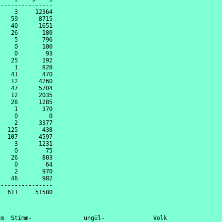
---------------

    3     12364

   59      8715

   40      1651

   26       180

    5       796

    0       100

    0        93

   25       192

    1       828

   41       470

   12      4260

   47      5704

   12      2035

   28      1285

    1       370

    0         0

    2      3377

  125       438

  107      4597

    3      1231

    0        75

   26       803

    0        64

    2       970

   46       982

---------------

m  Stimm-               ungül-              Volk                