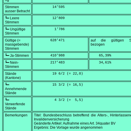
ng
Stimmen
         14'595
ausser Betracht
┗━ Leere
         12'809
Stimmen
┗━ Ungültige
          1'786
Stimmen
Gültige (=
        628'471
auf die gültigen S
massgebende)
bezogen
Stimmen
┗━ Ja-Stimmen
        410'988
    65,39
%
┗━ Nein-
        217'483
    34,61
%
Stimmen
Stände
         19 6/2 (=
 22,0
)
(Kantone)
┗━
         15 3/2 (=
 16,5
)
Annehmende
Stände
┗━
          4 3/2 (=
  5,5
)
Verwerfende
Stände
Bemerkungen
Titel: Bundesbeschluss betreffend die Alters-, Hinterlasse
Invalidenversicherung
Geänderte Artikel: Aufnahme eines Art. 34quater BV
Ergebnis: Die Vorlage wurde angenommen