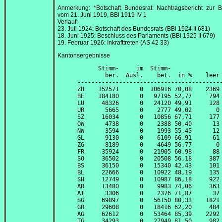
Anmerkung: *Botschaft Bundesrat: Nachtragsbericht zur B
vom
21. Juni 1919
, BBl 1919 IV 1
Verlauf:
23. Juli 1924
: Botschaft des Bundesrats (BBl 1924 II 681)
18. Juni 1925
: Beschluss des Parlaments (BBl 1925 II 679)
19. Februar 1926
: Inkrafttreten (AS 42 33)
Kantonsergebnisse
      Stimm-     im  Stimm-               
        ber.  Ausl.    bet.  in %    leer 
------------------------------------------
ZH    152571      0  106916 70,08    2369 
BE    184180      0   97195 52,77     794 
LU     48326      0   24120 49,91     128 
UR      5665      0    2777 49,02       0 
SZ     16034      0   10856 67,71     177 
OW      4738      0    2388 50,40      13 
NW      3594      0    1993 55,45      12 
GL      9130      0    6109 66,91      61 
ZG      8189      0    4649 56,77       0 
FR     35924      0   21905 60,98      88 
SO     36502      0   20508 56,18     387 
BS     36150      0   15340 42,43     101 
BL     22666      0   10922 48,19     135 
SH     12749      0   10987 86,18     922 
AR     13480      0    9983 74,06     363 
AI      3306      0    2376 71,87      37 
SG     69897      0   56150 80,33    1821 
GR     29608      0   18416 62,20     484 
AG     62612      0   53464 85,39    2292 
TG     34293      0   27949 81,50     982 