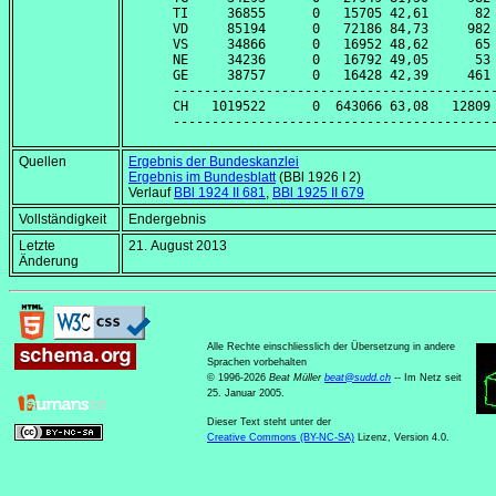
TI     36855      0   15705 42,61      82 
VD     85194      0   72186 84,73     982 
VS     34866      0   16952 48,62      65 
NE     34236      0   16792 49,05      53 
GE     38757      0   16428 42,39     461 
------------------------------------------
CH   1019522      0  643066 63,08   12809 
Quellen
Ergebnis der Bundeskanzlei
Ergebnis im Bundesblatt
(BBl 1926 I 2)
Verlauf
BBl 1924 II 681
,
BBl 1925 II 679
Vollständigkeit
Endergebnis
Letzte
21. August 2013
Änderung
Alle Rechte einschliesslich der Übersetzung in andere
Sprachen vorbehalten
© 1996-2026
Beat Müller
beat
@
sudd
.
ch
-- Im Netz seit
25. Januar 2005.
Dieser Text steht unter der
Creative Commons (BY-NC-SA)
Lizenz, Version 4.0.