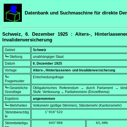
Datenbank und Suchmaschine für direkte De
Schweiz, 6. Dezember 1925 : Alters-, Hinterlassene
Invalidenversicherung
Gebiet
Schweiz
┗━ Stellung
unabhängiger Staat
Datum
6. Dezember 1925
Vorlage
Alters-, Hinterlassenen- und Invalidenversicherung
┗━
Entscheidungsfrage
Fragemuster
┗━ Gesetzliche
Obligatorisches Referendum → durch Parlament → bi
Grundlage
Stufe: Verfassung → Partialrevision (Einzelthema)
Ergebnis
angenommen
┗━ Mehrheiten
Volksmehr (gültige Stimmen), Ständemehr (Kantonsmehr)
Stimmberechtig
      1'019'522
te
Stimmbeteiligu
        643'066
    63,08
%