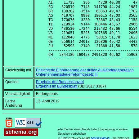
AI     11735    356    4729 40,30      47 
SG    320519   7145  141790 44,24    1987 
GR    138202   3514   68363 49,47    1702 
AG    419707   8998  180615 43,03    3565 
TG    170076   3280   73867 43,43    1158 
TI    219924   9144  100446 45,67    2966 
VD    436530  17244  212432 48,66    6554 
VS    219051   5225  107565 49,11    2096 
NE    112040   4775   58015 51,78    1623 
GE    256614  24013  126806 49,42    4442 
JU     52593   2149   21868 41,58     578 
------------------------------------------
CH   5344186 160453 2491320 46,62   55963 
Gleichzeitig mit
Erleichterte Einbürgerung der dritten Ausländergeneration
Unternehmenssteuerreformgesetz III
Quellen
Ergebnis der Bundeskanzlei
Ergebnis im Bundesblatt
(BBl 2017 3387)
Vollständigkeit
Endergebnis
Letzte
13. April 2019
Änderung
Alle Rechte einschliesslich der Übersetzung in andere
Sprachen vorbehalten
© 1996-2026
Beat Müller
beat
@
sudd
.
ch
-- Im Netz seit