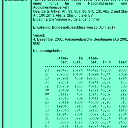
eines Fonds für die Nationalstrassen un
Agglomerationsverkehr
Geänderte Artikel: Art. 83, 85a, 86, 87b, 131 Abs. 2 und 2bis
Art. 196 Ziff. 3, Abs. 2, 2bis und 2ter BV
Ergebnis: Die Vorlage wurde angenommen
Erwahrung: Bundesratsbeschluss vom
13. April 2017
Verlauf:
4. Dezember 2001
: Parlamentarische Beratungen (AB 2001
868)
Kantonsergebnisse
      Stimm-     im  Stimm-               
        ber.  Ausl.    bet.  in %    leer 
------------------------------------------
ZH    920475  25774  446422 48,50    9008 
BE    732658  16404  318299 43,44    7069 
LU    273901   4559  127053 46,39    1714 
UR     26551    506   10241 38,57     133 
SZ    103739   1653   48713 46,96     506 
OW     26489    487   12871 48,59     227 
NW     31117    487   15145 48,67     212 
GL     26316    709   10411 39,56     110 
ZG     76119   1600   40308 52,95     515 
FR    199045   5218   85915 43,16    1898 
SO    178546   3045   82183 46,03    1146 
BS    113943   7881   58677 51,50    2584 
BL    188857   3777   86009 45,54    1439 
SH     50658   1378   33203 65,54    2485 
AR     38781   1132   19374 49,96     199 