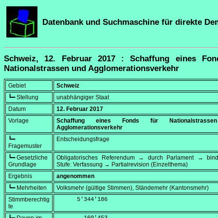
Datenbank und Suchmaschine für direkte De
Schweiz, 12. Februar 2017 : Schaffung eines Fon
Nationalstrassen und Agglomerationsverkehr
Gebiet
Schweiz
┗━ Stellung
unabhängiger Staat
Datum
12. Februar 2017
Vorlage
Schaffung eines Fonds für Nationalstrass
Agglomerationsverkehr
┗━
Entscheidungsfrage
Fragemuster
┗━ Gesetzliche
Obligatorisches Referendum → durch Parlament → bi
Grundlage
Stufe: Verfassung → Partialrevision (Einzelthema)
Ergebnis
angenommen
┗━ Mehrheiten
Volksmehr (gültige Stimmen), Ständemehr (Kantonsmehr)
Stimmberechtig
      5'344'186
te