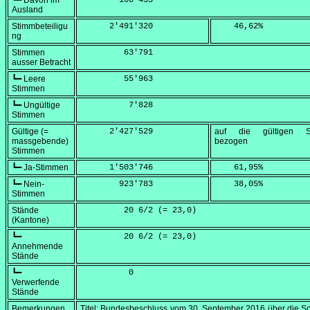
┗━ Davon im
        160'453
Ausland
Stimmbeteiligu
      2'491'320
    46,62
%
ng
Stimmen
         63'791
ausser Betracht
┗━ Leere
         55'963
Stimmen
┗━ Ungültige
          7'828
Stimmen
Gültige (=
      2'427'529
auf die gültigen S
massgebende)
bezogen
Stimmen
┗━ Ja-Stimmen
      1'503'746
    61,95
%
┗━ Nein-
        923'783
    38,05
%
Stimmen
Stände
         20 6/2 (=
 23,0
)
(Kantone)
┗━
         20 6/2 (=
 23,0
)
Annehmende
Stände
┗━
          0
Verwerfende
Stände
Bemerkungen
Titel: Bundesbeschluss vom
30. September 2016
über die S