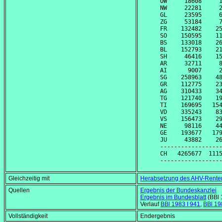
OW     18608     1
NW     22281     2
GL     23595     6
ZG     53184     7
FR    132482    25
SO    150595    11
BS    133018    26
BL    152793    21
SH     46416    15
AR     32711     8
AI      9007     2
SG    258963    48
GR    112775    23
AG    310433    34
TG    121740    19
TI    169695   154
VD    335243    83
VS    156473    29
NE     98116    44
GE    193677   179
JU     43882    26
------------------
CH   4265677  1115
Gleichzeitig mit
Herabsetzung des AHV-Rentena
Quellen
Ergebnis der Bundeskanzlei
Ergebnis im Bundesblatt
(BBl 
Verlauf
BBl 1983 I 941
,
BBl 19
Vollständigkeit
Endergebnis