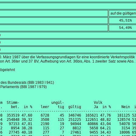
auf die gültig
    45,51
%
    54,49
%
)
)
)
0. März 1987
über die Verfassungsgrundlagen für eine koordinierte Verkehrspolitik
on Art. 36ter und 37 BV, Aufhebung von Art. 36bis, Abs. 1 zweiter Satz sowie Abs.
abgelehnt
t des Bundesrats (BBl 1983 I 941)
 Parlaments (BBl 1987 I 979)
m  Stimm-               ungül-              Volk                
.    bet.  in %    leer    tig  gültig      Ja  in %     Nein  i
----------------------------------------------------------------
8  353519 47,60    6728     45  346746  165621 47,76   181125 52
4  254848 39,32    3508    115  251225  122651 48,82   128574 51
9   97153 47,01    2190     19   94944   40866 43,04    54078 56
2    8954 38,28     115     27    8812    5658 64,21     3154 35
6   27745 40,18     277      7   27461    9455 34,43    18006 65