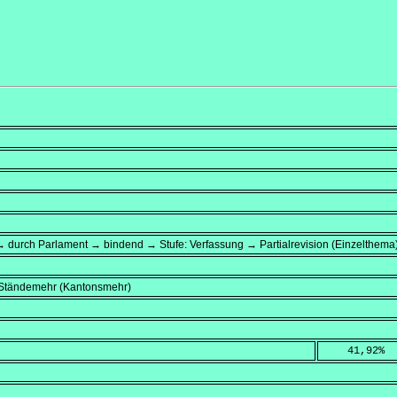
 durch Parlament → bindend → Stufe: Verfassung → Partialrevision (Einzelthema
, Ständemehr (Kantonsmehr)
    41,92
%