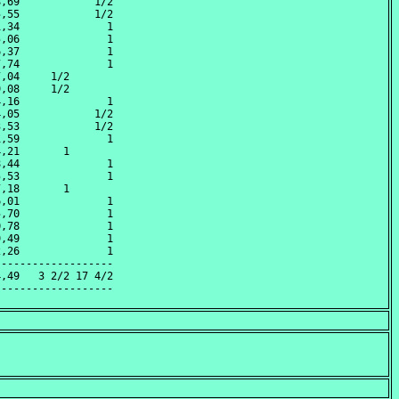
,69            1/2

,55            1/2

,34              1

,06              1

,37              1

,74              1

,04     1/2       

,08     1/2       

,16              1

,05            1/2

,53            1/2

,59              1

,21       1       

,44              1

,53              1

,18       1       

,01              1

,70              1

,78              1

,49              1

,26              1

------------------

,49   3 2/2 17 4/2
