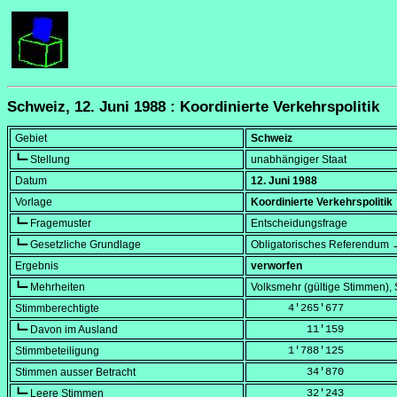
Schweiz, 12. Juni 1988 : Koordinierte Verkehrspolitik
Gebiet
Schweiz
┗━ Stellung
unabhängiger Staat
Datum
12. Juni 1988
Vorlage
Koordinierte Verkehrspolitik
┗━ Fragemuster
Entscheidungsfrage
┗━ Gesetzliche Grundlage
Obligatorisches Referendum →
Ergebnis
verworfen
┗━ Mehrheiten
Volksmehr (gültige Stimmen)
Stimmberechtigte
      4'265'677
┗━ Davon im Ausland
         11'159
Stimmbeteiligung
      1'788'125
Stimmen ausser Betracht
         34'870
┗━ Leere Stimmen
         32'243