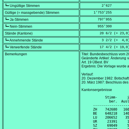
┗━ Ungültige Stimmen
          2'627
Gültige (= massgebende) Stimmen
      1'753'255
┗━ Ja-Stimmen
        797'955
┗━ Nein-Stimmen
        955'300
Stände (Kantone)
         20 6/2 (=
 23,0
┗━ Annehmende Stände
          3 2/2 (=
  4,0
┗━ Verwerfende Stände
         17 4/2 (=
 19,0
Bemerkungen
Titel: Bundesbeschluss vom
2
Geänderte Artikel: Änderung v
Art. 19 ÜBest. BV
Ergebnis: Die Vorlage wurde 
Verlauf:
20. Dezember 1982
: Botschaf
20. März 1987
: Beschluss des
Kantonsergebnisse
      Stimm-     i
        ber.  Ausl
------------------
ZH    742680   160
BE    648218   140
LU    206652    35
UR     23391     1
SZ     69049     5