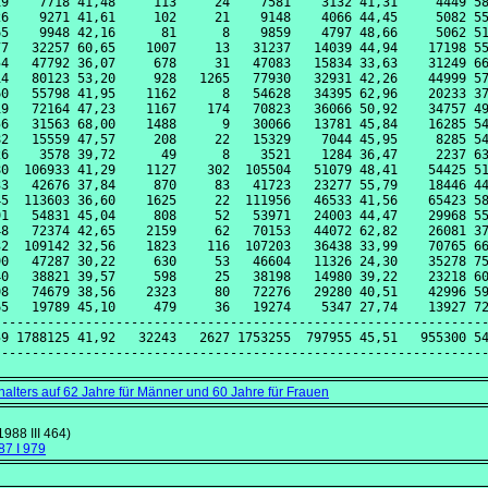
9    7718 41,48     113     24    7581    3132 41,31     4449 58
6    9271 41,61     102     21    9148    4066 44,45     5082 55
5    9948 42,16      81      8    9859    4797 48,66     5062 51
7   32257 60,65    1007     13   31237   14039 44,94    17198 55
4   47792 36,07     678     31   47083   15834 33,63    31249 66
4   80123 53,20     928   1265   77930   32931 42,26    44999 57
0   55798 41,95    1162      8   54628   34395 62,96    20233 37
9   72164 47,23    1167    174   70823   36066 50,92    34757 49
6   31563 68,00    1488      9   30066   13781 45,84    16285 54
2   15559 47,57     208     22   15329    7044 45,95     8285 54
6    3578 39,72      49      8    3521    1284 36,47     2237 63
0  106933 41,29    1127    302  105504   51079 48,41    54425 51
3   42676 37,84     870     83   41723   23277 55,79    18446 44
5  113603 36,60    1625     22  111956   46533 41,56    65423 58
1   54831 45,04     808     52   53971   24003 44,47    29968 55
8   72374 42,65    2159     62   70153   44072 62,82    26081 37
2  109142 32,56    1823    116  107203   36438 33,99    70765 66
0   47287 30,22     630     53   46604   11326 24,30    35278 75
0   38821 39,57     598     25   38198   14980 39,22    23218 60
8   74679 38,56    2323     80   72276   29280 40,51    42996 59
5   19789 45,10     479     36   19274    5347 27,74    13927 72
----------------------------------------------------------------
9 1788125 41,92   32243   2627 1753255  797955 45,51   955300 54
lters auf 62 Jahre für Männer und 60 Jahre für Frauen
1988 III 464)
87 I 979