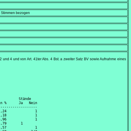
en Stimmen bezogen
 2 und 4 und von Art. 41ter Abs. 4 Bst. a zweiter Satz BV sowie Aufnahme eines
         Stände

n %      Ja   Nein

------------------

,24              1

,18              1

,96              1

,79       1       

,57              1
