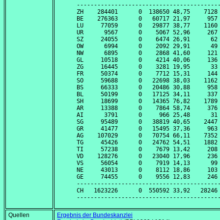
------------------------------------------
ZH    284401      0  138650 48,75    7128 
BE    276363      0   60717 21,97     957 
LU     77059      0   29877 38,77    1160 
UR      9567      0    5067 52,96     267 
SZ     24055      0    6474 26,91      62 
OW      6994      0    2092 29,91      49 
NW      6895      0    2868 41,60     121 
GL     10518      0    4214 40,06     136 
ZG     16445      0    3281 19,95      33 
FR     50374      0    7712 15,31     144 
SO     59688      0   22698 38,03    1162 
BS     66333      0   20486 30,88     958 
BL     50199      0   17125 34,11     337 
SH     18699      0   14365 76,82    1789 
AR     13388      0    7864 58,74     376 
AI      3791      0     966 25,48      31 
SG     95489      0   38819 40,65    2447 
GR     41477      0   15495 37,36     963 
AG    107029      0   70754 66,11    7352 
TG     45426      0   24762 54,51    1882 
TI     57238      0    7679 13,42     208 
VD    128276      0   23040 17,96     236 
VS     56054      0    7919 14,13      99 
NE     43013      0    8112 18,86     103 
GE     74455      0    9556 12,83     246 
------------------------------------------
CH   1623226      0  550592 33,92   28246 
Quellen
Ergebnis der Bundeskanzlei