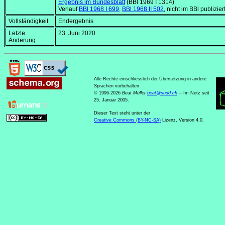
Ergebnis im Bundesblatt
(BBl 1969 I 1314)
Verlauf
BBl 1968 I 699
,
BBl 1968 II 502
, nicht im BBl publizier
Vollständigkeit
Endergebnis
Letzte
23. Juni 2020
Änderung
Alle Rechte einschliesslich der Übersetzung in andere
Sprachen vorbehalten
© 1996-2026
Beat Müller
beat
@
sudd
.
ch
-- Im Netz seit
25. Januar 2005.
Dieser Text steht unter der
Creative Commons (BY-NC-SA)
Lizenz, Version 4.0.