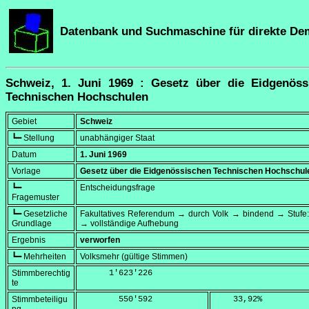
Datenbank und Suchmaschine für direkte De
Schweiz, 1. Juni 1969 : Gesetz über die Eidgenöss
Technischen Hochschulen
Gebiet
Schweiz
┗━ Stellung
unabhängiger Staat
Datum
1. Juni 1969
Vorlage
Gesetz über die Eidgenössischen Technischen Hochschul
┗━
Entscheidungsfrage
Fragemuster
┗━ Gesetzliche
Fakultatives Referendum → durch Volk → bindend → Stufe:
Grundlage
→ vollständige Aufhebung
Ergebnis
verworfen
┗━ Mehrheiten
Volksmehr (gültige Stimmen)
Stimmberechtig
      1'623'226
te
Stimmbeteiligu
        550'592
    33,92
%