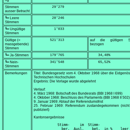
ng
Stimmen
         29'279
ausser Betracht
┗━ Leere
         28'246
Stimmen
┗━ Ungültige
          1'033
Stimmen
Gültige (=
        521'313
auf die gültigen S
massgebende)
bezogen
Stimmen
┗━ Ja-Stimmen
        179'765
    34,48
%
┗━ Nein-
        341'548
    65,52
%
Stimmen
Bemerkungen
Titel: Bundesgesetz vom
4. Oktober 1968
über die Eidgenös
Technischen Hochschulen
Ergebnis: Die Vorlage wurde abgelehnt
Verlauf:
4. März 1968
: Botschaft des Bundesrats (BBl 1968 I 699)
4. Oktober 1968
: Beschluss des Parlaments (BBl 1968 II 502)
9. Januar 1969
: Ablauf der Referendumsfrist
25. Februar 1969
: Referendum zustandegekommen (nicht
publiziert)
Kantonsergebnisse
      Stimm-     im  Stimm-               
        ber.  Ausl.    bet.  in %    leer 