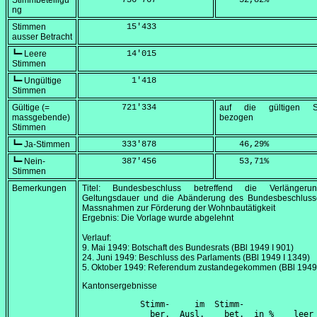
Stimmbeteiligu
        736'767
    52,82
%
ng
Stimmen
         15'433
ausser Betracht
┗━ Leere
         14'015
Stimmen
┗━ Ungültige
          1'418
Stimmen
Gültige (=
        721'334
auf die gültigen S
massgebende)
bezogen
Stimmen
┗━ Ja-Stimmen
        333'878
    46,29
%
┗━ Nein-
        387'456
    53,71
%
Stimmen
Bemerkungen
Titel: Bundesbeschluss betreffend die Verlänger
Geltungsdauer und die Abänderung des Bundesbeschluss
Massnahmen zur Förderung der Wohnbautätigkeit
Ergebnis: Die Vorlage wurde abgelehnt
Verlauf:
9. Mai 1949
: Botschaft des Bundesrats (BBl 1949 I 901)
24. Juni 1949
: Beschluss des Parlaments (BBl 1949 I 1349)
5. Oktober 1949
: Referendum zustandegekommen (BBl 1949 
Kantonsergebnisse
      Stimm-     im  Stimm-               
        ber.  Ausl.    bet.  in %    leer 