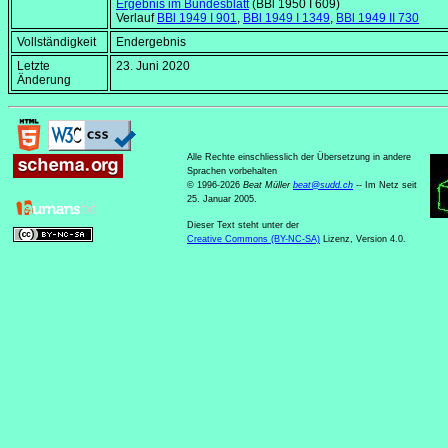
Ergebnis im Bundesblatt
(BBl 1950 I 609)
Verlauf
BBl 1949 I 901
,
BBl 1949 I 1349
,
BBl 1949 II 730
Vollständigkeit
Endergebnis
Letzte
23. Juni 2020
Änderung
Alle Rechte einschliesslich der Übersetzung in andere
Sprachen vorbehalten
© 1996-2026
Beat Müller
beat
@
sudd
.
ch
-- Im Netz seit
25. Januar 2005.
Dieser Text steht unter der
Creative Commons (BY-NC-SA)
Lizenz, Version 4.0.