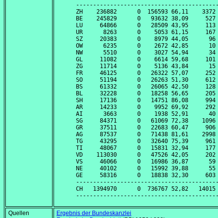
------------------------------------------
ZH    236882      0  156593 66,11    3372 
BE    245829      0   93632 38,09     527 
LU     64866      0   28509 43,95     113 
UR      8263      0    5053 61,15     167 
SZ     20383      0    8979 44,05      96 
OW      6235      0    2672 42,85      10 
NW      5510      0    3027 54,94      34 
GL     11082      0    6614 59,68     101 
ZG     11714      0    5136 43,84      15 
FR     46125      0   26322 57,07     252 
SO     51194      0   26263 51,30     612 
BS     61332      0   26065 42,50     128 
BL     32228      0   18258 56,65     205 
SH     17136      0   14751 86,08     994 
AR     14233      0    9952 69,92     292 
AI      3663      0    1938 52,91      40 
SG     84371      0   61069 72,38    1096 
GR     37511      0   22683 60,47     906 
AG     87537      0   71438 81,61    2998 
TG     43295      0   32640 75,39     961 
TI     48067      0   15831 32,94     177 
VD    113030      0   47526 42,05     202 
VS     46066      0   16986 36,87      59 
NE     40102      0   15992 39,88      55 
GE     58316      0   18838 32,30     603 
------------------------------------------
CH   1394970      0  736767 52,82   14015 
Quellen
Ergebnis der Bundeskanzlei