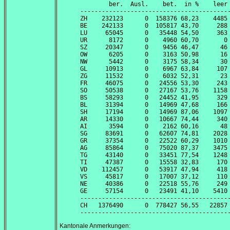
        ber.  Ausl.    bet.  in %    leer 
------------------------------------------
ZH    232123      0  158376 68,23    4485 
BE    242133      0  105817 43,70     288 
LU     65045      0   35448 54,50     363 
UR      8172      0    4960 60,70       0 
SZ     20347      0    9456 46,47      46 
OW      6205      0    3163 50,98      16 
NW      5442      0    3175 58,34      30 
GL     10913      0    6967 63,84     107 
ZG     11532      0    6032 52,31      23 
FR     46075      0   24556 53,30     243 
SO     50538      0   27167 53,76    1158 
BS     58293      0   24452 41,95     329 
BL     31394      0   14969 47,68     166 
SH     17194      0   14969 87,06    1097 
AR     14330      0   10667 74,44     340 
AI      3594      0    2162 60,16      48 
SG     83691      0   62607 74,81    2028 
GR     37354      0   22522 60,29    1010 
AG     85864      0   75020 87,37    3475 
TG     43140      0   33451 77,54    1248 
TI     47387      0   15558 32,83     170 
VD    112457      0   53917 47,94     418 
VS     45817      0   17007 37,12     110 
NE     40386      0   22518 55,76     249 
GE     57154      0   23491 41,10    5410 
------------------------------------------
CH   1376490      0  778427 56,55   22857 
Kantonale Anmerkungen: