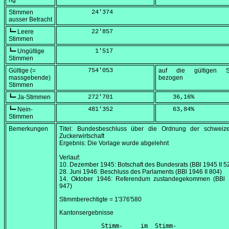
ng
Stimmen
         24'374
ausser Betracht
┗━ Leere
         22'857
Stimmen
┗━ Ungültige
          1'517
Stimmen
Gültige (=
        754'053
auf die gültigen S
massgebende)
bezogen
Stimmen
┗━ Ja-Stimmen
        272'701
    36,16
%
┗━ Nein-
        481'352
    63,84
%
Stimmen
Bemerkungen
Titel: Bundesbeschluss über die Ordnung der schweize
Zuckerwirtschaft
Ergebnis: Die Vorlage wurde abgelehnt
Verlauf:
10. Dezember 1945
: Botschaft des Bundesrats (BBl 1945 II 5
28. Juni 1946
: Beschluss des Parlaments (BBl 1946 II 804)
14. Oktober 1946
: Referendum zustandegekommen (BBl 1
947)
Stimmberechtigte = 1'376'580
Kantonsergebnisse
      Stimm-     im  Stimm-               