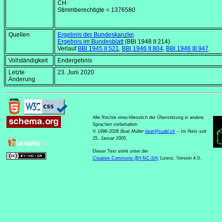
CH:
Stimmberechtigte = 1376580
Quellen
Ergebnis der Bundeskanzlei
Ergebnis im Bundesblatt
(BBl 1948 II 214)
Verlauf
BBl 1945 II 521
,
BBl 1946 II 804
,
BBl 1946 III 947
Vollständigkeit
Endergebnis
Letzte
23. Juni 2020
Änderung
Alle Rechte einschliesslich der Übersetzung in andere
Sprachen vorbehalten
© 1996-2026
Beat Müller
beat
@
sudd
.
ch
-- Im Netz seit
25. Januar 2005.
Dieser Text steht unter der
Creative Commons (BY-NC-SA)
Lizenz, Version 4.0.