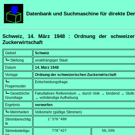
Datenbank und Suchmaschine für direkte De
Schweiz, 14. März 1948 : Ordnung der schweizer
Zuckerwirtschaft
Gebiet
Schweiz
┗━ Stellung
unabhängiger Staat
Datum
14. März 1948
Vorlage
Ordnung der schweizerischen Zuckerwirtschaft
┗━
Entscheidungsfrage
Fragemuster
┗━ Gesetzliche
Fakultatives Referendum → durch Volk → bindend → Stufe:
Grundlage
→ vollständige Aufhebung
Ergebnis
verworfen
┗━ Mehrheiten
Volksmehr (gültige Stimmen)
Stimmberechtig
      1'376'490
te
Stimmbeteiligu
        778'427
    56,55
%