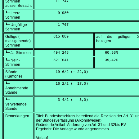
Stimmen
         11'747
ausser Betracht
┗━ Leere
          9'980
Stimmen
┗━ Ungültige
          1'767
Stimmen
Gültige (=
        815'889
auf die gültigen S
massgebende)
bezogen
Stimmen
┗━ Ja-Stimmen
        494'248
    60,58
%
┗━ Nein-
        321'641
    39,42
%
Stimmen
Stände
         19 6/2 (=
 22,0
)
(Kantone)
┗━
         16 2/2 (=
 17,0
)
Annehmende
Stände
┗━
          3 4/2 (=
  5,0
)
Verwerfende
Stände
Bemerkungen
Titel: Bundesbeschluss betreffend die Revision der Art. 31 u
der Bundesverfassung (Alkoholwesen)
Geänderte Artikel: Änderung von Art. 31 und 32bis BV
Ergebnis: Die Vorlage wurde angenommen
Verlauf: