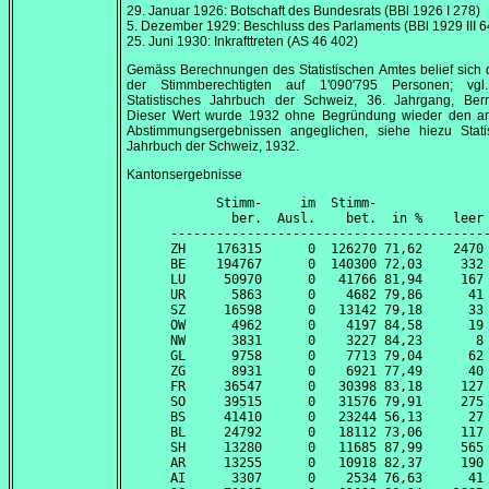
29. Januar 1926
: Botschaft des Bundesrats (BBl 1926 I 278)
5. Dezember 1929
: Beschluss des Parlaments (BBl 1929 III 6
25. Juni 1930
: Inkrafttreten (AS 46 402)
Gemäss Berechnungen des Statistischen Amtes belief sich 
der Stimmberechtigten auf 1'090'795 Personen; vgl
Statistisches Jahrbuch der Schweiz, 36. Jahrgang, Ber
Dieser Wert wurde 1932 ohne Begründung wieder den am
Abstimmungsergebnissen angeglichen, siehe hiezu Statis
Jahrbuch der Schweiz, 1932.
Kantonsergebnisse
      Stimm-     im  Stimm-               
        ber.  Ausl.    bet.  in %    leer 
------------------------------------------
ZH    176315      0  126270 71,62    2470 
BE    194767      0  140300 72,03     332 
LU     50970      0   41766 81,94     167 
UR      5863      0    4682 79,86      41 
SZ     16598      0   13142 79,18      33 
OW      4962      0    4197 84,58      19 
NW      3831      0    3227 84,23       8 
GL      9758      0    7713 79,04      62 
ZG      8931      0    6921 77,49      40 
FR     36547      0   30398 83,18     127 
SO     39515      0   31576 79,91     275 
BS     41410      0   23244 56,13      27 
BL     24792      0   18112 73,06     117 
SH     13280      0   11685 87,99     565 
AR     13255      0   10918 82,37     190 
AI      3307      0    2534 76,63      41 