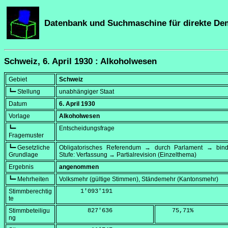
Datenbank und Suchmaschine für direkte De
Schweiz, 6. April 1930 : Alkoholwesen
Gebiet
Schweiz
┗━ Stellung
unabhängiger Staat
Datum
6. April 1930
Vorlage
Alkoholwesen
┗━
Entscheidungsfrage
Fragemuster
┗━ Gesetzliche
Obligatorisches Referendum → durch Parlament → bi
Grundlage
Stufe: Verfassung → Partialrevision (Einzelthema)
Ergebnis
angenommen
┗━ Mehrheiten
Volksmehr (gültige Stimmen), Ständemehr (Kantonsmehr)
Stimmberechtig
      1'093'191
te
Stimmbeteiligu
        827'636
    75,71
%
ng