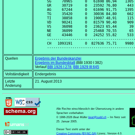
SG     70965      0   61698 86,94    1305 
GR     30719      0   23592 76,80     443 
AG     67244      0   61696 91,75    1395 
TG     35420      0   30036 84,80     662 
TI     38858      0   19007 48,91     115 
VD     90241      0   81579 90,40     909 
VS     36098      0   23623 65,44      39 
NE     36099      0   25468 70,55      65 
GE     43446      0   24252 55,82     533 
------------------------------------------
CH   1093191      0  827636 75,71    9980 
Quellen
Ergebnis der Bundeskanzlei
Ergebnis im Bundesblatt
(BBl 1930 I 382)
Verlauf
BBl 1926 I 278
,
BBl 1929 III 645
Vollständigkeit
Endergebnis
Letzte
21. August 2013
Änderung
Alle Rechte einschliesslich der Übersetzung in andere
Sprachen vorbehalten
© 1996-2026
Beat Müller
beat
@
sudd
.
ch
-- Im Netz seit
25. Januar 2005.
Dieser Text steht unter der
Creative Commons (BY-NC-SA)
Lizenz, Version 4.0.