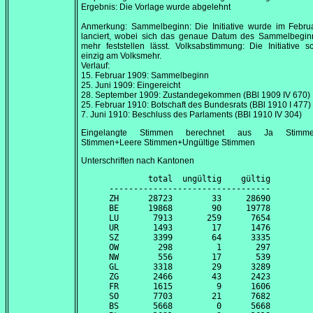
Ergebnis: Die Vorlage wurde abgelehnt
Anmerkung: Sammelbeginn: Die Initiative wurde im
Febru
lanciert, wobei sich das genaue Datum des Sammelbeginn
mehr feststellen lässt. Volksabstimmung: Die Initiative sc
einzig am Volksmehr.
Verlauf:
15. Februar 1909
: Sammelbeginn
25. Juni 1909
: Eingereicht
28. September 1909
: Zustandegekommen (BBl 1909 IV 670)
25. Februar 1910
: Botschaft des Bundesrats (BBl 1910 I 477)
7. Juni 1910
: Beschluss des Parlaments (BBl 1910 IV 304)
Eingelangte Stimmen berechnet aus Ja Stimme
Stimmen+Leere Stimmen+Ungültige Stimmen
Unterschriften nach Kantonen
        total  ungültig    gültig

---------------------------------

ZH      28723        33     28690

BE      19868        90     19778

LU       7913       259      7654

UR       1493        17      1476

SZ       3399        64      3335

OW        298         1       297

NW        556        17       539

GL       3318        29      3289

ZG       2466        43      2423

FR       1615         9      1606

SO       7703        21      7682

BS       5668         0      5668
