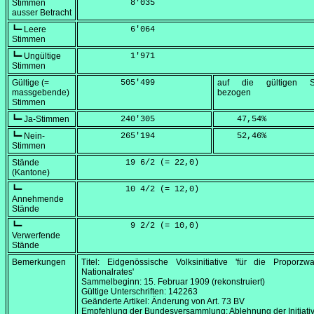
Stimmen
          8'035
ausser Betracht
┗━ Leere
          6'064
Stimmen
┗━ Ungültige
          1'971
Stimmen
Gültige (=
        505'499
auf die gültigen S
massgebende)
bezogen
Stimmen
┗━ Ja-Stimmen
        240'305
    47,54
%
┗━ Nein-
        265'194
    52,46
%
Stimmen
Stände
         19 6/2 (=
 22,0
)
(Kantone)
┗━
         10 4/2 (=
 12,0
)
Annehmende
Stände
┗━
          9 2/2 (=
 10,0
)
Verwerfende
Stände
Bemerkungen
Titel: Eidgenössische Volksinitiative 'für die Proporzw
Nationalrates'
Sammelbeginn:
15. Februar 1909
(rekonstruiert)
Gültige Unterschriften: 142263
Geänderte Artikel: Änderung von Art. 73 BV
Empfehlung der Bundesversammlung: Ablehnung der Initiati