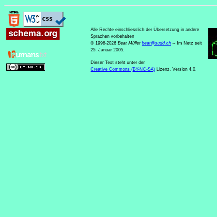
Alle Rechte einschliesslich der Übersetzung in andere
Sprachen vorbehalten
© 1996-2026
Beat Müller
beat
@
sudd
.
ch
-- Im Netz seit
25. Januar 2005.
Dieser Text steht unter der
Creative Commons (BY-NC-SA)
Lizenz, Version 4.0.