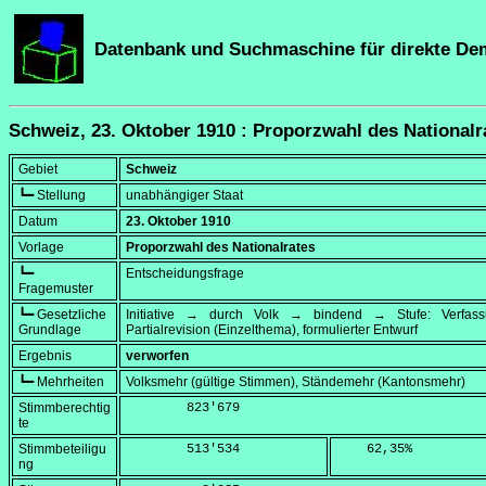
Datenbank und Suchmaschine für direkte De
Schweiz, 23. Oktober 1910 : Proporzwahl des Nationalr
Gebiet
Schweiz
┗━ Stellung
unabhängiger Staat
Datum
23. Oktober 1910
Vorlage
Proporzwahl des Nationalrates
┗━
Entscheidungsfrage
Fragemuster
┗━ Gesetzliche
Initiative → durch Volk → bindend → Stufe: Verfa
Grundlage
Partialrevision (Einzelthema), formulierter Entwurf
Ergebnis
verworfen
┗━ Mehrheiten
Volksmehr (gültige Stimmen), Ständemehr (Kantonsmehr)
Stimmberechtig
        823'679
te
Stimmbeteiligu
        513'534
    62,35
%
ng