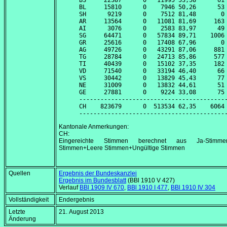
BS     22387      0   11995 53,58      61 
BL     15810      0    7946 50,26      53 
SH      9219      0    7512 81,48       0 
AR     13564      0   11081 81,69     163 
AI      3076      0    2583 83,97      49 
SG     64471      0   57834 89,71    1006 
GR     25616      0   17408 67,96       0 
AG     49726      0   43291 87,06     881 
TG     28784      0   24713 85,86     577 
TI     40439      0   15102 37,35     182 
VD     71540      0   33194 46,40      66 
VS     30442      0   13829 45,43      77 
NE     31009      0   13832 44,61      51 
GE     27881      0    9224 33,08      75 
------------------------------------------
CH    823679      0  513534 62,35    6064 
Kantonale Anmerkungen:
CH:
Eingereichte Stimmen berechnet aus Ja-Stimmen
Stimmen+Leere Stimmen+Ungültige Stimmen
Quellen
Ergebnis der Bundeskanzlei
Ergebnis im Bundesblatt
(BBl 1910 V 427)
Verlauf
BBl 1909 IV 670
,
BBl 1910 I 477
,
BBl 1910 IV 304
Vollständigkeit
Endergebnis
Letzte
21. August 2013
Änderung