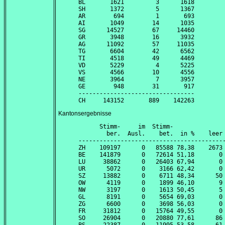
BL       1621         3      1618

SH       1372         5      1367

AR        694         1       693

AI       1049        14      1035

SG      14527        67     14460

GR       3948        16      3932

AG      11092        57     11035

TG       6604        42      6562

TI       4518        49      4469

VD       5229         4      5225

VS       4566        10      4556

NE       3964         7      3957

GE        948        31       917

---------------------------------

Kantonsergebnisse
      Stimm-     im  Stimm-               
        ber.  Ausl.    bet.  in %    leer 
------------------------------------------
ZH    109197      0   85588 78,38    2673 
BE    141879      0   72614 51,18       0 
LU     38862      0   26403 67,94       0 
UR      5072      0    3166 62,42       0 
SZ     13882      0    6711 48,34      50 
OW      4119      0    1899 46,10       9 
NW      3197      0    1613 50,45       5 
GL      8191      0    5654 69,03       0 
ZG      6600      0    3698 56,03       0 
FR     31812      0   15764 49,55       0 
SO     26904      0   20880 77,61      86 