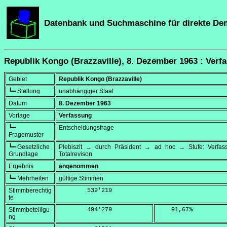
Datenbank und Suchmaschine für direkte De
Republik Kongo (Brazzaville), 8. Dezember 1963 : Verf
Gebiet
Republik Kongo (Brazzaville)
┗━ Stellung
unabhängiger Staat
Datum
8. Dezember 1963
Vorlage
Verfassung
┗━
Entscheidungsfrage
Fragemuster
┗━ Gesetzliche
Plebiszit → durch Präsident → ad hoc → Stufe: Verfa
Grundlage
Totalrevison
Ergebnis
angenommen
┗━ Mehrheiten
gültige Stimmen
Stimmberechtig
        539'219
te
Stimmbeteiligu
        494'279
    91,67
%
ng