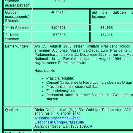
Stimmen
          6'561
ausser Betracht
Gültige (=
        487'718
auf die gültigen S
massgebende)
bezogen
Stimmen
┗━ Ja-Stimmen
        419'893
    86,09
%
┗━ Nein-
         67'825
    13,91
%
Stimmen
Bemerkungen
Am
15. August 1963
setzen Militärs Präsident Youlou
ernennen Alphonse Massamba-Débat zum Präsidenten.
Parlamentswahlen vom
11. Dezember 1963
ist nur das
Mou
National de la Révolution
, das im
August 1964
zur e
zugelassenen Partei erklärt wird.
Hauptpunkte
Präsidialrepublik
Conseil National de la Révolution
als oberstes Organ
Präsident einmal wiederwählbar
Einparteiensystem
Parlament kann Ministerpräsident mit Zweidrittels
stürzen
Quellen
Dieter Nohlen et al. (Hg.), Die Wahl der Parlamente - Afrika
1978, Bd. IIa, S. 1029f., 1051
Alphonse Massamba-Débat
Elections in Congo-Brazzaville
Archiv der Gegenwart 1963 10957A