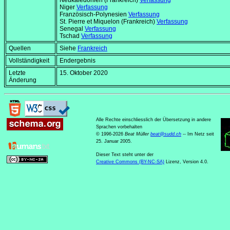
Neukaledonien (Frankreich)
Verfassung
Niger
Verfassung
Französisch-Polynesien
Verfassung
St. Pierre et Miquelon (Frankreich)
Verfassung
Senegal
Verfassung
Tschad
Verfassung
Quellen
Siehe
Frankreich
Vollständigkeit
Endergebnis
Letzte
15. Oktober 2020
Änderung
Alle Rechte einschliesslich der Übersetzung in andere
Sprachen vorbehalten
© 1996-2026
Beat Müller
beat
@
sudd
.
ch
-- Im Netz seit
25. Januar 2005.
Dieser Text steht unter der
Creative Commons (BY-NC-SA)
Lizenz, Version 4.0.