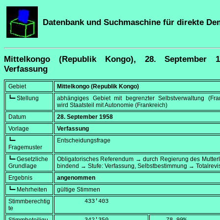
Datenbank und Suchmaschine für direkte De
Mittelkongo (Republik Kongo), 28. September 
Verfassung
Gebiet
Mittelkongo (Republik Kongo)
┗━ Stellung
abhängiges Gebiet mit begrenzter Selbstverwaltung (Fran
wird Staatsteil mit Autonomie (Frankreich)
Datum
28. September 1958
Vorlage
Verfassung
┗━
Entscheidungsfrage
Fragemuster
┗━ Gesetzliche
Obligatorisches Referendum → durch Regierung des Mutter
Grundlage
bindend → Stufe: Verfassung, Selbstbestimmung → Totalrevi
Ergebnis
angenommen
┗━ Mehrheiten
gültige Stimmen
Stimmberechtig
        433'403
te