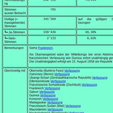
Stimmbeteiligu
        342'350
    78,99
%
ng
Stimmen
            781
ausser Betracht
Gültige (=
        341'569
auf die gültigen S
massgebende)
bezogen
Stimmen
┗━ Ja-Stimmen
        339'436
    99,38
%
┗━ Nein-
          2'133
     0,62
%
Stimmen
Bemerkungen
Siehe
Frankreich
.
Als Überseegebiet wäre der Mittelkongo bei einer Ablehn
französischen Verfassung wie Guinea sofort unabhängig g
Die Unabhängigkeit erfolgt am
15. August 1958
als Republik
Gleichzeitig mit
Obervolta (Burkina Faso)
Verfassung
Dahomey (Benin)
Verfassung
Ubangi-Schari (Zentralafrikanische Republik)
Verfassung
Elfenbeinküste
Verfassung
Französische Somaliküste (Dschibuti)
Verfassung
Frankreich
Verfassung
Gabun
Verfassung
Guinea
Verfassung
Komoren
Verfassung
Madagaskar
Verfassung
Französisch-Sudan (Mali)
Verfassung
Mauretanien
Verfassung