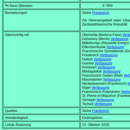
┗━ Nein-Stimmen
          6'089
Bemerkungen
Siehe
Frankreich
.
Als Überseegebiet wäre Uban
Zentralafrikanische Republik.
Gleichzeitig mit
Obervolta (Burkina Faso)
Verf
Dahomey (Benin)
Verfassung
Mittelkongo (Republik Kongo)
Elfenbeinküste
Verfassung
Französische Somaliküste (Ds
Frankreich
Verfassung
Gabun
Verfassung
Guinea
Verfassung
Komoren
Verfassung
Madagaskar
Verfassung
Französisch-Sudan (Mali)
Ver
Mauretanien
Verfassung
Neukaledonien (Frankreich)
V
Niger
Verfassung
Französisch-Polynesien
Verfa
St. Pierre et Miquelon (Frankr
Senegal
Verfassung
Tschad
Verfassung
Quellen
Siehe
Frankreich
Vollständigkeit
Endergebnis
Letzte Änderung
15. Oktober 2020