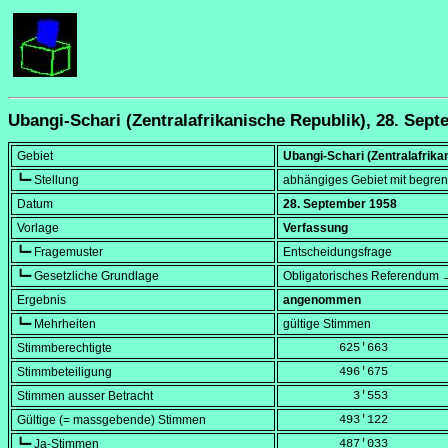
Ubangi-Schari (Zentralafrikanische Republik), 28. Sep
Gebiet
Ubangi-Schari (Zentralafrika
┗━ Stellung
abhängiges Gebiet mit begrenz
Datum
28. September 1958
Vorlage
Verfassung
┗━ Fragemuster
Entscheidungsfrage
┗━ Gesetzliche Grundlage
Obligatorisches Referendum →
Ergebnis
angenommen
┗━ Mehrheiten
gültige Stimmen
Stimmberechtigte
        625'663
Stimmbeteiligung
        496'675
Stimmen ausser Betracht
          3'553
Gültige (= massgebende) Stimmen
        493'122
┗━ Ja-Stimmen
        487'033