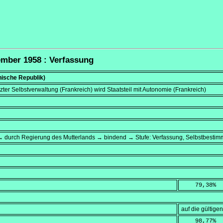
tember 1958 : Verfassung
nische Republik)
ter Selbstverwaltung (Frankreich) wird Staatsteil mit Autonomie (Frankreich)
 durch Regierung des Mutterlands → bindend → Stufe: Verfassung, Selbstbestim
    79,38
%
auf die gültig
    98,77
%