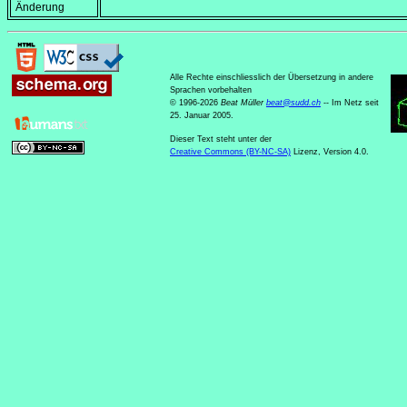
Änderung
Alle Rechte einschliesslich der Übersetzung in andere
Sprachen vorbehalten
© 1996-2026
Beat Müller
beat
@
sudd
.
ch
-- Im Netz seit
25. Januar 2005.
Dieser Text steht unter der
Creative Commons (BY-NC-SA)
Lizenz, Version 4.0.