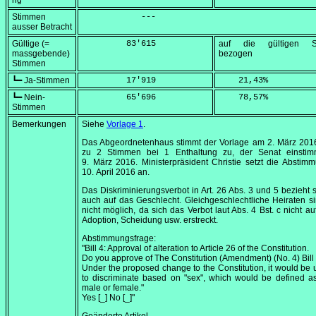
ng
Stimmen
            ---
ausser Betracht
Gültige (=
         83'615
auf die gültigen S
massgebende)
bezogen
Stimmen
┗━ Ja-Stimmen
         17'919
    21,43
%
┗━ Nein-
         65'696
    78,57
%
Stimmen
Bemerkungen
Siehe
Vorlage 1
.
Das Abgeordnetenhaus stimmt der Vorlage am
2. März 201
zu 2 Stimmen bei 1 Enthaltung zu, der Senat einsti
9. März 2016
. Ministerpräsident Christie setzt die Absti
10. April 2016
an.
Das Diskriminierungsverbot in Art. 26 Abs. 3 und 5 bezieht 
auch auf das Geschlecht. Gleichgeschlechtliche Heiraten s
nicht möglich, da sich das Verbot laut Abs. 4 Bst. c nicht auf
Adoption, Scheidung usw. erstreckt.
Abstimmungsfrage:
"Bill 4: Approval of alteration to Article 26 of the Constitution.
Do you approve of The Constitution (Amendment) (No. 4) Bil
Under the proposed change to the Constitution, it would be 
to discriminate based on "sex", which would be defined a
male or female."
Yes [_] No [_]"