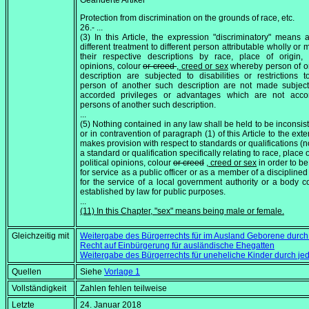
Geänderte Artikel
Protection from discrimination on the grounds of race, etc.
26.- ...
(3) In this Article, the expression "discriminatory" means a
different treatment to different person attributable wholly or 
their respective descriptions by race, place of origin, p
opinions, colour
or creed
, creed or sex
whereby person of o
description are subjected to disabilities or restrictions 
person of another such description are not made subject
accorded privileges or advantages which are not acco
persons of another such description.
...
(5) Nothing contained in any law shall be held to be inconsist
or in contravention of paragraph (1) of this Article to the exten
makes provision with respect to standards or qualifications (n
a standard or qualification specifically relating to race, place o
political opinions, colour
or creed
, creed or sex
in order to be
for service as a public officer or as a member of a disciplined
for the service of a local government authority or a body c
established by law for public purposes.
...
(11) In this Chapter, "sex" means being male or female.
Gleichzeitig mit
Weitergabe des Bürgerrechts für im Ausland Geborene durch j
Recht auf Einbürgerung für ausländische Ehegatten
Weitergabe des Bürgerrechts für uneheliche Kinder durch jede
Quellen
Siehe
Vorlage 1
Vollständigkeit
Zahlen fehlen teilweise
Letzte
24. Januar 2018