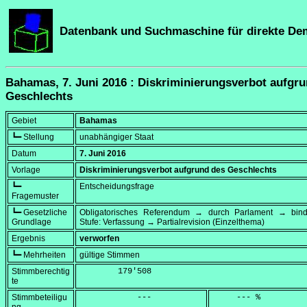
Datenbank und Suchmaschine für direkte De
Bahamas, 7. Juni 2016 : Diskriminierungsverbot aufgr
Geschlechts
Gebiet
Bahamas
┗━ Stellung
unabhängiger Staat
Datum
7. Juni 2016
Vorlage
Diskriminierungsverbot aufgrund des Geschlechts
┗━
Entscheidungsfrage
Fragemuster
┗━ Gesetzliche
Obligatorisches Referendum → durch Parlament → bi
Grundlage
Stufe: Verfassung → Partialrevision (Einzelthema)
Ergebnis
verworfen
┗━ Mehrheiten
gültige Stimmen
Stimmberechtig
        179'508
te
Stimmbeteiligu
            ---
     --- %