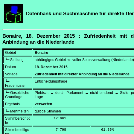
Datenbank und Suchmaschine für direkte De
Bonaire, 18. Dezember 2015 : Zufriedenheit mit di
Anbindung an die Niederlande
Gebiet
Bonaire
┗━ Stellung
abhängiges Gebiet mit voller Selbstverwaltung (Niederlande)
Datum
18. Dezember 2015
Vorlage
Zufriedenheit mit direkter Anbindung an die Niederlande
┗━
Entscheidungsfrage
Fragemuster
┗━ Gesetzliche
Plebiszit → durch Parlament → nicht bindend → Stufe: po
Grundlage
Lage
Ergebnis
verworfen
┗━ Mehrheiten
gültige Stimmen
Stimmberechtig
         12'661
te
Stimmbeteiligu
          7'798
    61,59
%