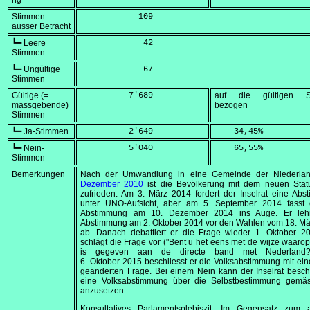
ng
Stimmen
            109
ausser Betracht
┗━ Leere
             42
Stimmen
┗━ Ungültige
             67
Stimmen
Gültige (=
          7'689
auf die gültigen S
massgebende)
bezogen
Stimmen
┗━ Ja-Stimmen
          2'649
    34,45
%
┗━ Nein-
          5'040
    65,55
%
Stimmen
Bemerkungen
Nach der Umwandlung in eine Gemeinde der Niederla
Dezember 2010
ist die Bevölkerung mit dem neuen Statu
zufrieden. Am
3. März 2014
fordert der Inselrat eine Ab
unter UNO-Aufsicht, aber am
5. September 2014
fasst 
Abstimmung am
10. Dezember 2014
ins Auge. Er leh
Abstimmung am
2. Oktober 2014
vor den Wahlen vom
18. Mä
ab. Danach debattiert er die Frage wieder
1. Oktober 2
schlägt die Frage vor (
"Bent u het eens met de wijze waaro
is gegeven aan de directe band met Nederland?
6. Oktober 2015
beschliesst er die Volksabstimmung mit eine
geänderten Frage. Bei einem Nein kann der Inselrat besch
eine Volksabstimmung über die Selbstbestimmung gem
anzusetzen.
Konsultatives Parlamentsplebiszit. Im Gegensatz zum 