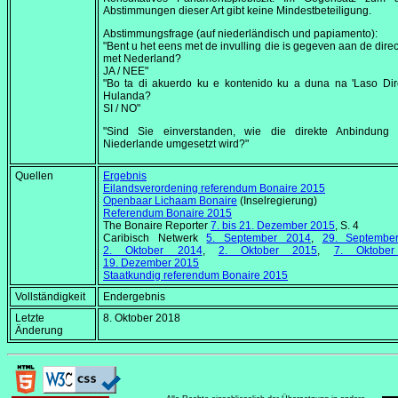
Abstimmungen dieser Art gibt keine Mindestbeteiligung.
Abstimmungsfrage (auf niederländisch und papiamento):
"Bent u het eens met de invulling die is gegeven aan de dire
met Nederland?
JA / NEE"
"Bo ta di akuerdo ku e kontenido ku a duna na 'Laso Dir
Hulanda?
SI / NO"
"Sind Sie einverstanden, wie die direkte Anbindung
Niederlande umgesetzt wird?"
Quellen
Ergebnis
Eilandsverordening referendum Bonaire 2015
Openbaar Lichaam Bonaire
(Inselregierung)
Referendum Bonaire 2015
The Bonaire Reporter
7. bis
21. Dezember 2015
, S. 4
Caribisch Netwerk
5. September 2014
,
29. Septembe
2. Oktober 2014
,
2. Oktober 2015
,
7. Oktobe
19. Dezember 2015
Staatkundig referendum Bonaire 2015
Vollständigkeit
Endergebnis
Letzte
8. Oktober 2018
Änderung