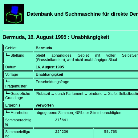
Datenbank und Suchmaschine für direkte De
Bermuda, 16. August 1995 : Unabhängigkeit
Gebiet
Bermuda
┗━ Stellung
bleibt abhängiges Gebiet mit voller Selbstverw
(Grossbritannien), wird nicht unabhängiger Staat
Datum
16. August 1995
Vorlage
Unabhängigkeit
┗━
Entscheidungsfrage
Fragemuster
┗━ Gesetzliche
Plebiszit → durch Parlament → bindend → Stufe: Selbstbes
Grundlage
Ergebnis
verworfen
┗━ Mehrheiten
abgegebene Stimmen, 40% der Stimmberechtigten
Stimmberechtig
         37'841
te
Stimmbeteiligu
         22'236
    58,76
%
ng