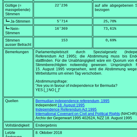
Gültige (=
         22'236
auf alle abgegebenen 
massgebende)
bezogen
Stimmen
┗━ Ja-Stimmen
          5'714
    25,70
%
┗━ Nein-
         16'369
    73,61
%
Stimmen
Stimmen
            153
     0,69
%
ausser Betracht
Bemerkungen
Parlamentsplebiszit durch Spezialgesetz (
Indep
Referendum Act 1995
); die Abstimmung muss bis En
stattfinden. Für die Unabhängigkeit wäre ein Quorum von
Stimmberechtigten notwendig gewesen. Ursprünglich 
15. August 1995
vorgesehen, wird die Abstimmung wege
Wirbelsturms um einen Tag verschoben.
Abstimmungsfrage:
"Are you in favour of independence for Bermuda?
YES [_] NO [_]"
Quellen
Bermudian independence referendum, 1995
Independent
18. August 1995
Independence Referendum Act 1995
International Covenant on Civil and Political Rights
(NHCHR)
Archiv der Gegenwart 1995 40262A, NZZ
18. August 1995
Vollständigkeit
Endergebnis
Letzte
8. Oktober 2018