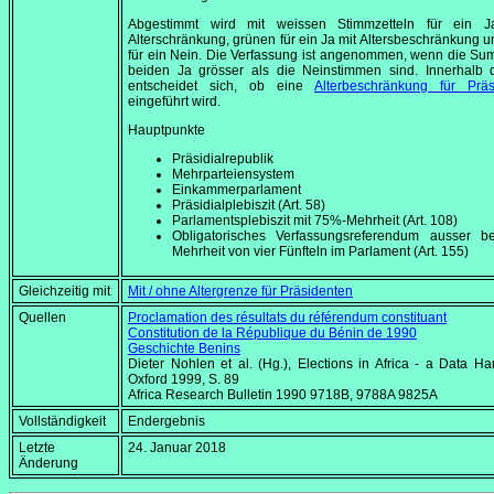
Abgestimmt wird mit weissen Stimmzetteln für ein 
Alterschränkung, grünen für ein Ja mit Altersbeschränkung u
für ein Nein. Die Verfassung ist angenommen, wenn die S
beiden Ja grösser als die Neinstimmen sind. Innerhalb 
entscheidet sich, ob eine
Alterbeschränkung für Präs
eingeführt wird.
Hauptpunkte
Präsidialrepublik
Mehrparteiensystem
Einkammerparlament
Präsidialplebiszit (Art. 58)
Parlamentsplebiszit mit 75%-Mehrheit (Art. 108)
Obligatorisches Verfassungsreferendum ausser be
Mehrheit von vier Fünfteln im Parlament (Art. 155)
Gleichzeitig mit
Mit / ohne Altergrenze für Präsidenten
Quellen
Proclamation des résultats du référendum constituant
Constitution de la République du Bénin de 1990
Geschichte Benins
Dieter Nohlen et al. (Hg.),
Elections in Africa - a Data H
Oxford 1999, S. 89
Africa Research Bulletin
1990 9718B, 9788A 9825A
Vollständigkeit
Endergebnis
Letzte
24. Januar 2018
Änderung