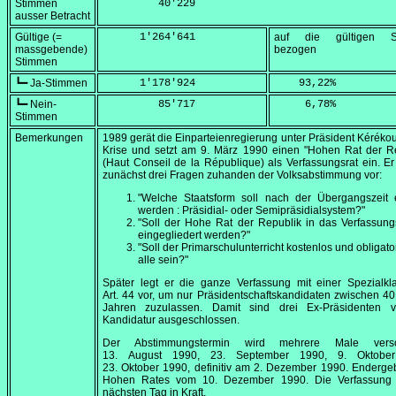
Stimmen
         40'229
ausser Betracht
Gültige (=
      1'264'641
auf die gültigen S
massgebende)
bezogen
Stimmen
┗━ Ja-Stimmen
      1'178'924
    93,22
%
┗━ Nein-
         85'717
     6,78
%
Stimmen
Bemerkungen
1989 gerät die Einparteienregierung unter Präsident Kérékou
Krise und setzt am
9. März 1990
einen "Hohen Rat der Re
(
Haut Conseil de la République
) als Verfassungsrat ein. Er
zunächst drei Fragen zuhanden der Volksabstimmung vor:
"Welche Staatsform soll nach der Übergangszeit e
werden : Präsidial- oder Semipräsidialsystem?"
"Soll der Hohe Rat der Republik in das Verfassung
eingegliedert werden?"
"Soll der Primarschulunterricht kostenlos und obligator
alle sein?"
Später legt er die ganze Verfassung mit einer Spezialkl
Art. 44 vor, um nur Präsidentschaftskandidaten zwischen 4
Jahren zuzulassen. Damit sind drei Ex-Präsidenten 
Kandidatur ausgeschlossen.
Der Abstimmungstermin wird mehrere Male versc
13. August 1990
,
23. September 1990
,
9. Oktobe
23. Oktober 1990
, definitiv am
2. Dezember 1990
. Enderge
Hohen Rates vom
10. Dezember 1990
. Die Verfassung 
nächsten Tag in Kraft.