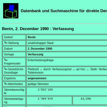
Datenbank und Suchmaschine für direkte De
Benin, 2. Dezember 1990 : Verfassung
Gebiet
Benin
┗━ Stellung
unabhängiger Staat
Datum
2. Dezember 1990
Vorlage
Verfassung
┗━
Entscheidungsfrage
Fragemuster
┗━ Gesetzliche
Plebiszit → durch Verfassungsrat → ad hoc → Stufe: Verf
Grundlage
Totalrevison
Ergebnis
angenommen
┗━ Mehrheiten
gültige Stimmen
Stimmberechtig
      2'052'105
te
Stimmbeteiligu
      1'304'870
    63,59
%
ng