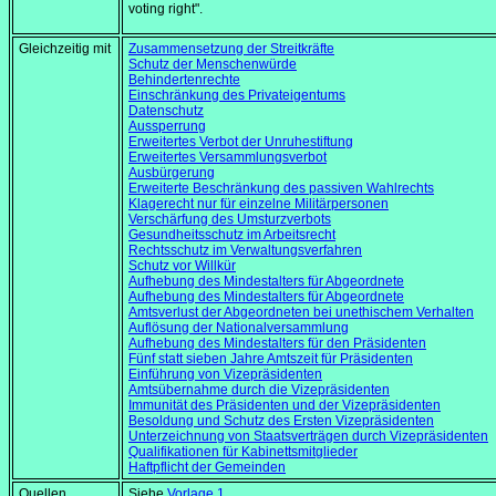
voting right".
Gleichzeitig mit
Zusammensetzung der Streitkräfte
Schutz der Menschenwürde
Behindertenrechte
Einschränkung des Privateigentums
Datenschutz
Aussperrung
Erweitertes Verbot der Unruhestiftung
Erweitertes Versammlungsverbot
Ausbürgerung
Erweiterte Beschränkung des passiven Wahlrechts
Klagerecht nur für einzelne Militärpersonen
Verschärfung des Umsturzverbots
Gesundheitsschutz im Arbeitsrecht
Rechtsschutz im Verwaltungsverfahren
Schutz vor Willkür
Aufhebung des Mindestalters für Abgeordnete
Aufhebung des Mindestalters für Abgeordnete
Amtsverlust der Abgeordneten bei unethischem Verhalten
Auflösung der Nationalversammlung
Aufhebung des Mindestalters für den Präsidenten
Fünf statt sieben Jahre Amtszeit für Präsidenten
Einführung von Vizepräsidenten
Amtsübernahme durch die Vizepräsidenten
Immunität des Präsidenten und der Vizepräsidenten
Besoldung und Schutz des Ersten Vizepräsidenten
Unterzeichnung von Staatsverträgen durch Vizepräsidenten
Qualifikationen für Kabinettsmitglieder
Haftpflicht der Gemeinden
Quellen
Siehe
Vorlage 1