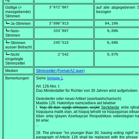
ng
Gültige (=
      3'672'867
auf alle abgegebenen 
massgebende)
bezogen
Stimmen
┗━ Ja-Stimmen
      3'090'913
    84,16
%
┗━ Nein-
        333'897
     9,09
%
Stimmen
┗━ Stimmen
        245'515
     6,68
%
ausser Betracht
┗━ Nicht
          2'542
     0,07
%
eingelegte
Stimmzettel
Medien
Stimmzettel (Format A2 quer)
Bemerkungen
Siehe
Vorlage 1
.
Art. 126 Abs. I:
Das Mindestalter für Richter von 30 Jahren wird aufgehoben.
Geänderter oder neuer Artikel (aserbaidschanisch)
Maddə 126. Hakimliyə namizədlərə aid tələblər
I.
Yaşı 30-dan aşağı olmayan, seçkil
Seçkilərdə
ərdə iştir
hüququna malik olan, ali hüquq təhsilli və hüquqşünas ixtisas
ildən artıq işləyən Azərbaycan Respublikası vətəndaşları h
bil ərlər.
...
28. The phrase "no younger than 30, having voting right" in t
paragraph of Article 126 shall be replaced with the phrase