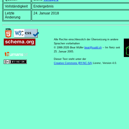
Vollständigkeit
Endergebnis
Letzte
24. Januar 2018
Änderung
Alle Rechte einschliesslich der Übersetzung in andere
Sprachen vorbehalten
© 1996-2026
Beat Müller
beat
@
sudd
.
ch
-- Im Netz seit
25. Januar 2005.
Dieser Text steht unter der
Creative Commons (BY-NC-SA)
Lizenz, Version 4.0.