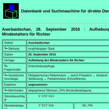
Datenbank und Suchmaschine für direkte De
Aserbaidschan, 26. September 2016 : Aufhebu
Mindestalters für Richter
Gebiet
Aserbaidschan
┗━ Stellung
unabhängiger Staat
Datum
26. September 2016
Vorlage
Aufhebung des Mindestalters für Richter
┗━
Entscheidungsfrage
Fragemuster
┗━ Gesetzliche
Obligatorisches Referendum → durch Präsident → bindend 
Grundlage
Verfassung → Partialrevision (Einzelthema)
Ergebnis
angenommen
┗━ Mehrheiten
abgegebene Stimmen, 25% Mindestbeteiligung
Stimmberechtig
      5'270'613
te
Stimmbeteiligu
      3'673'816
    69,70
%