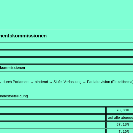
lamentskommissionen
skommissionen
 durch Parlament → bindend → Stufe: Verfassung → Partialrevision (Einzelthema
ndestbeteiligung
    70,83
%
auf alle abge
    87,18
%
     7,10
%