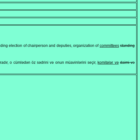
luding election of chairperson and deputies, organization of
committees
standing
aradır, o cümlədən öz sədrini və onun müavinlərini seçir,
komitələr və
daimi və