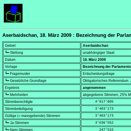
Aserbaidschan, 18. März 2009 : Bezeichnung der Par
Gebiet
Aserbaidschan
┗━ Stellung
unabhängiger Staat
Datum
18. März 2009
Vorlage
Bezeichnung der Parlament
┗━ Fragemuster
Entscheidungsfrage
┗━ Gesetzliche Grundlage
Obligatorisches Referendum →
Ergebnis
angenommen
┗━ Mehrheiten
abgegebene Stimmen, 25% Mi
Stimmberechtigte
      4'917'805
Stimmbeteiligung
      3'483'173
Gültige (= massgebende) Stimmen
      3'483'173
┗━ Ja-Stimmen
      3'036'552
┗━ Nein-Stimmen
        247'515