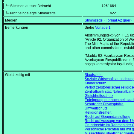
┗━ Stimmen ausser Betracht
        198'684
┗━ Nicht eingelegte Stimmzettel
            422
Medien
Stimmzettel (Format A2 quer)
Bemerkungen
Siehe
Vorlage 1
Abstimmungstext (von IFES übe
"Article 92. Organization of Wor
The Milli Majlis of the Republ
and
other
commissions, establ
"Maddə 92. Azərbaycan Respubli
Azərbaycan Respublikasının Mi
başqa
komissiyalar təşkil edir
Gleichzeitig mit
Staatsziele
Soziale Wirtschaftsausrichtun
Kinderschutz
Verbot zerstörerischer religi
Zentralbank statt Nationalban
Gleichheitsschutz
Enteignung nur noch bei staat
Schutz der Privatsphäre
Umweltschutz
Religionsfreiheit
Recht auf Gegendarstellung
Recht auf Aussage vor dem Urt
Grundrechte im Rahmen der 
Persönliche Pflichten nur mit 
Missachtung staatlicher Symb