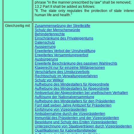
phrase "in the manner prescribed by law" shall be removed;
13.2 Part II shall be added as follows:
"II. The state only regulates the protection of state intere
human life and health."
Gleichzeitig mit
Zusammensetzung der Streitkräfte
Schutz der Menschenwürde
Behindertenrechte
Einschränkung des Privateigentums
Datenschutz
Aussperrung
Erweitertes Verbot der Unruhestiftung
Erweitertes Versammlungsverbot
Ausbürgerung
Erweiterte Beschränkung des passiven Wahlrechts
Klagerecht nur für einzelne Militärpersonen
Verschärfung des Umsturzverbots
Rechtsschutz im Verwaltungsverfahren
Schutz vor Willkür
Aufhebung des Mindestalters für Abgeordnete
Aufhebung des Mindestalters für Abgeordnete
Amtsverlust der Abgeordneten bei unethischem Verhalten
Auflösung der Nationalversammlung
Aufhebung des Mindestalters für den Präsidenten
Fünf statt sieben Jahre Amtszeit für Präsidenten
Einführung von Vizepräsidenten
Amtsübernahme durch die Vizepräsidenten
Immunität des Präsidenten und der Vizepräsidenten
Besoldung und Schutz des Ersten Vizepräsidenten
Unterzeichnung von Staatsverträgen durch Vizepräsidenten
Qualifikationen für Kabinettsmitglieder