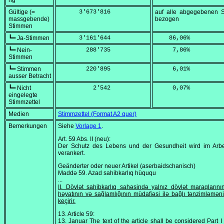
ng
Gültige (=
      3'673'816
auf alle abgegebenen 
massgebende)
bezogen
Stimmen
┗━ Ja-Stimmen
      3'161'644
    86,06
%
┗━ Nein-
        288'735
     7,86
%
Stimmen
┗━ Stimmen
        220'895
     6,01
%
ausser Betracht
┗━ Nicht
          2'542
     0,07
%
eingelegte
Stimmzettel
Medien
Stimmzettel (Format A2 quer)
Bemerkungen
Siehe
Vorlage 1
.
Art. 59 Abs. II (neu):
Der Schutz des Lebens und der Gesundheit wird im Arbei
verankert.
Geänderter oder neuer Artikel (aserbaidschanisch)
Maddə 59. Azad sahibkarlıq hüququ
...
II. Dövlət sahibkarlıq sahəsində yalnız dövlət maraqlarını
həyatının və sağlamlığının müdafiəsi ilə bağlı tənzimləmən
keçirir.
13. Article 59:
13. Januar
The text of the article shall be considered Part I