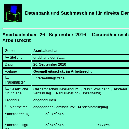
Datenbank und Suchmaschine für direkte De
Aserbaidschan, 26. September 2016 : Gesundheitssch
Arbeitsrecht
Gebiet
Aserbaidschan
┗━ Stellung
unabhängiger Staat
Datum
26. September 2016
Vorlage
Gesundheitsschutz im Arbeitsrecht
┗━
Entscheidungsfrage
Fragemuster
┗━ Gesetzliche
Obligatorisches Referendum → durch Präsident → bindend 
Grundlage
Verfassung → Partialrevision (Einzelthema)
Ergebnis
angenommen
┗━ Mehrheiten
abgegebene Stimmen, 25% Mindestbeteiligung
Stimmberechtig
      5'270'613
te
Stimmbeteiligu
      3'673'816
    69,70
%