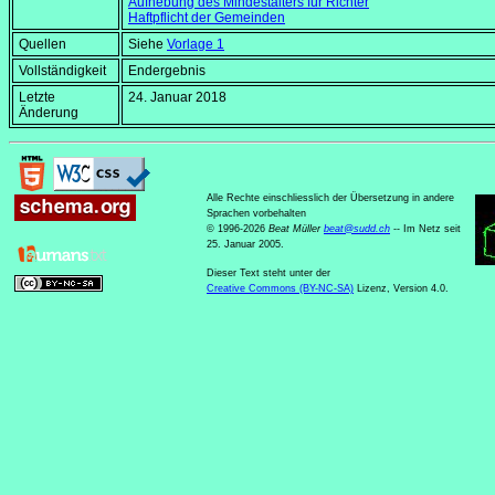
Aufhebung des Mindestalters für Richter
Haftpflicht der Gemeinden
Quellen
Siehe
Vorlage 1
Vollständigkeit
Endergebnis
Letzte
24. Januar 2018
Änderung
Alle Rechte einschliesslich der Übersetzung in andere
Sprachen vorbehalten
© 1996-2026
Beat Müller
beat
@
sudd
.
ch
-- Im Netz seit
25. Januar 2005.
Dieser Text steht unter der
Creative Commons (BY-NC-SA)
Lizenz, Version 4.0.