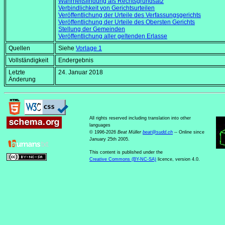
Wahrheitsfindung als Rechtsgrundsatz
Verbindlichkeit von Gerichtsurteilen
Veröffentlichung der Urteile des Verfassungsgerichts
Veröffentlichung der Urteile des Obersten Gerichts
Stellung der Gemeinden
Veröffentlichung aller geltenden Erlasse
Quellen
Siehe
Vorlage 1
Vollständigkeit
Endergebnis
Letzte
24. Januar 2018
Änderung
All rights reserved including translation into other
languages
© 1996-2026
Beat Müller
beat
@
sudd
.
ch
-- Online since
January 25th 2005.
This content is published under the
Creative Commons (BY-NC-SA)
licence, version 4.0.