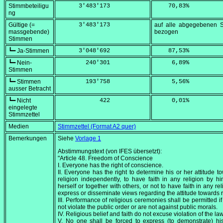
Stimmbeteiligu
      3'483'173
    70,83
%
ng
Gültige (=
      3'483'173
auf alle abgegebenen 
massgebende)
bezogen
Stimmen
┗━ Ja-Stimmen
      3'048'692
    87,53
%
┗━ Nein-
        240'301
     6,89
%
Stimmen
┗━ Stimmen
        193'758
     5,56
%
ausser Betracht
┗━ Nicht
            422
     0,01
%
eingelegte
Stimmzettel
Medien
Stimmzettel (Format A2 quer)
Bemerkungen
Siehe
Vorlage 1
Abstimmungstext (von IFES übersetzt):
"Article 48. Freedom of Conscience
I. Everyone has the right of conscience.
II. Everyone has the right to determine his or her attitude t
religion independently, to have faith in any religion by hi
herself or together with others, or not to have faith in any rel
express or disseminate views regarding the attitude towards r
III. Performance of religious ceremonies shall be permitted if
not violate the public order or are not against public morals.
IV. Religious belief and faith do not excuse violation of the law
V. No one shall be forced to express (to demonstrate) hi