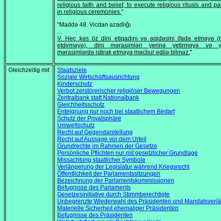
religious faith and belief, to execute religious rituals and pa
in religious ceremonies.
"
"Maddə 48. Vicdan azadlığı
...
V. Heç kəs öz dini etiqadını və əqidəsini ifadə etməyə 
etdirməyə), dini mərasimləri yerinə yetirməyə və 
mərasimlərdə iştirak etməyə məcbur edilə bilməz.
"
Gleichzeitig mit
Staatsziele
Soziale Wirtschaftsausrichtung
Kinderschutz
Verbot zerstörerischer religiöser Bewegungen
Zentralbank statt Nationalbank
Gleichheitsschutz
Enteignung nur noch bei staatlichem Bedarf
Schutz der Privatsphäre
Umweltschutz
Recht auf Gegendarstellung
Recht auf Aussage vor dem Urteil
Grundrechte im Rahmen der Gesetze
Persönliche Pflichten nur mit gesetzlicher Grundlage
Missachtung staatlicher Symbole
Verlängerung der Legislatur während Kriegsrecht
Öffentlichkeit der Parlamentssitzungen
Bezeichnung der Parlamentskommissionen
Befugnisse des Parlaments
Gesetzesinitiative durch Stimmberechtigte
Unbegrenzte Wiederwahl des Präsidenten und Mandatsverlä
Materielle Sicherheit ehemaliger Präsidenten
Befugnisse des Präsidenten