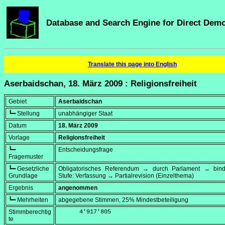
Database and Search Engine for Direct Dem
Translate this page into English
Aserbaidschan, 18. März 2009 : Religionsfreiheit
Gebiet
Aserbaidschan
┗━ Stellung
unabhängiger Staat
Datum
18. März 2009
Vorlage
Religionsfreiheit
┗━
Entscheidungsfrage
Fragemuster
┗━ Gesetzliche
Obligatorisches Referendum → durch Parlament → bi
Grundlage
Stufe: Verfassung → Partialrevision (Einzelthema)
Ergebnis
angenommen
┗━ Mehrheiten
abgegebene Stimmen, 25% Mindestbeteiligung
Stimmberechtig
      4'917'805
te