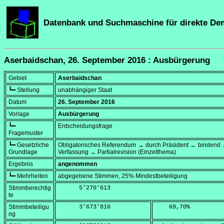
Datenbank und Suchmaschine für direkte De
Aserbaidschan, 26. September 2016 : Ausbürgerung
Gebiet
Aserbaidschan
┗━ Stellung
unabhängiger Staat
Datum
26. September 2016
Vorlage
Ausbürgerung
┗━
Entscheidungsfrage
Fragemuster
┗━ Gesetzliche
Obligatorisches Referendum → durch Präsident → bindend 
Grundlage
Verfassung → Partialrevision (Einzelthema)
Ergebnis
angenommen
┗━ Mehrheiten
abgegebene Stimmen, 25% Mindestbeteiligung
Stimmberechtig
      5'270'613
te
Stimmbeteiligu
      3'673'816
    69,70
%
ng