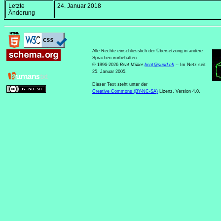
Letzte
24. Januar 2018
Änderung
Alle Rechte einschliesslich der Übersetzung in andere
Sprachen vorbehalten
© 1996-2026
Beat Müller
beat
@
sudd
.
ch
-- Im Netz seit
25. Januar 2005.
Dieser Text steht unter der
Creative Commons (BY-NC-SA)
Lizenz, Version 4.0.