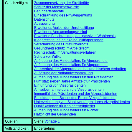
Gleichzeitig mit
Zusammensetzung der Streitkräfte
Schutz der Menschenwürde
Behindertenrechte
Einschränkung des Privateigentums
Datenschutz
Aussperrung
Erweitertes Verbot der Unruhestiftung
Erweitertes Versammlungsverbot
Erweiterte Beschränkung des passiven Wahlrechts
Klagerecht nur für einzelne Militärpersonen
Verschärfung des Umsturzverbots
Gesundheitsschutz im Arbeitsrecht
Rechtsschutz im Verwaltungsverfahren
Schutz vor Willkür
Aufhebung des Mindestalters für Abgeordnete
Aufhebung des Mindestalters für Abgeordnete
Amtsverlust der Abgeordneten bei unethischem Verhalten
Auflösung der Nationalversammlung
Aufhebung des Mindestalters für den Präsidenten
Fünf statt sieben Jahre Amtszeit für Präsidenten
Einführung von Vizepräsidenten
Amtsübernahme durch die Vizepräsidenten
Immunität des Präsidenten und der Vizepräsidenten
Besoldung und Schutz des Ersten Vizepräsidenten
Unterzeichnung von Staatsverträgen durch Vizepräsidenten
Qualifikationen für Kabinettsmitglieder
Aufhebung des Mindestalters für Richter
Haftpflicht der Gemeinden
Quellen
Siehe
Vorlage 1
Vollständigkeit
Endergebnis