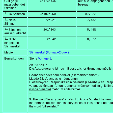
Gültige (=
      3'673'816
auf alle abgegebenen 
massgebende)
bezogen
Stimmen
┗━ Ja-Stimmen
      3'197'050
    87,02
%
┗━ Nein-
        272'921
     7,43
%
Stimmen
┗━ Stimmen
        201'303
     5,48
%
ausser Betracht
┗━ Nicht
          2'542
     0,07
%
eingelegte
Stimmzettel
Medien
Stimmzettel (Format A2 quer)
Bemerkungen
Siehe
Vorlage 1
.
Art. 53 Abs. I:
Die Ausbürgerung ist neu mit gesetzlicher Grundlage möglich
Geänderter oder neuer Artikel (aserbaidschanisch)
Maddə 53. Vətəndaşlıq hüququnun
I. Azərbaycan Respublikasının vətəndaşı Azərbaycan Resp
vətəndaşlığından
(onun qanunla müəyyən edilmiş itirilmə
istisna olmaqla)
məhrum edilə bilməz.
...
9. The word "in any case" in Part I of Article 53 shall be rem
the phrase "(except for statutory cases of loss)" shall be add
the word "citizenship".