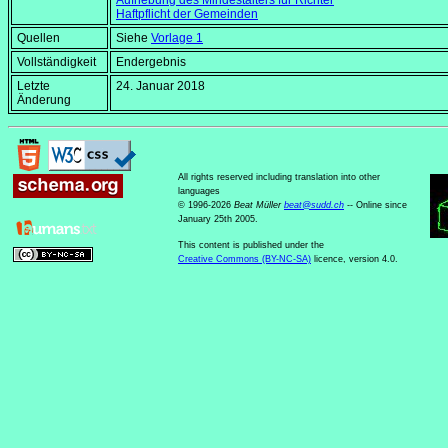
Aufhebung des Mindestalters für Richter
Haftpflicht der Gemeinden
Quellen
Siehe
Vorlage 1
Vollständigkeit
Endergebnis
Letzte
24. Januar 2018
Änderung
All rights reserved including translation into other
languages
© 1996-2026
Beat Müller
beat
@
sudd
.
ch
-- Online since
January 25th 2005.
This content is published under the
Creative Commons (BY-NC-SA)
licence, version 4.0.