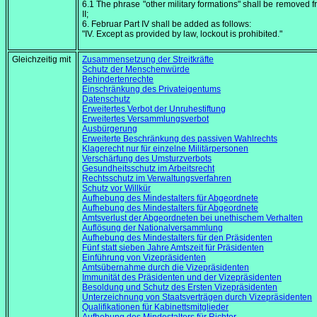
6.1 The phrase "other military formations" shall be removed f
II;
6. Februar
Part IV shall be added as follows:
"IV. Except as provided by law, lockout is prohibited."
Gleichzeitig mit
Zusammensetzung der Streitkräfte
Schutz der Menschenwürde
Behindertenrechte
Einschränkung des Privateigentums
Datenschutz
Erweitertes Verbot der Unruhestiftung
Erweitertes Versammlungsverbot
Ausbürgerung
Erweiterte Beschränkung des passiven Wahlrechts
Klagerecht nur für einzelne Militärpersonen
Verschärfung des Umsturzverbots
Gesundheitsschutz im Arbeitsrecht
Rechtsschutz im Verwaltungsverfahren
Schutz vor Willkür
Aufhebung des Mindestalters für Abgeordnete
Aufhebung des Mindestalters für Abgeordnete
Amtsverlust der Abgeordneten bei unethischem Verhalten
Auflösung der Nationalversammlung
Aufhebung des Mindestalters für den Präsidenten
Fünf statt sieben Jahre Amtszeit für Präsidenten
Einführung von Vizepräsidenten
Amtsübernahme durch die Vizepräsidenten
Immunität des Präsidenten und der Vizepräsidenten
Besoldung und Schutz des Ersten Vizepräsidenten
Unterzeichnung von Staatsverträgen durch Vizepräsidenten
Qualifikationen für Kabinettsmitglieder