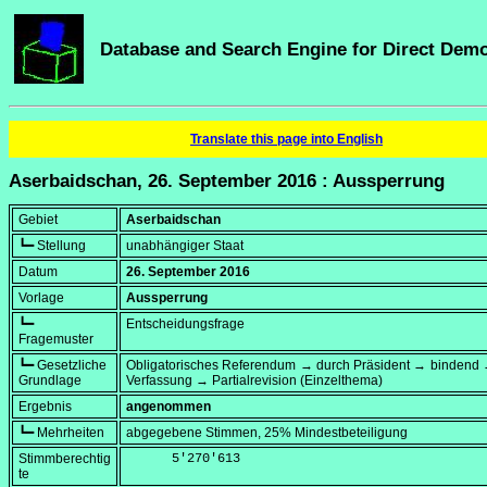
Database and Search Engine for Direct Dem
Translate this page into English
Aserbaidschan, 26. September 2016 : Aussperrung
Gebiet
Aserbaidschan
┗━ Stellung
unabhängiger Staat
Datum
26. September 2016
Vorlage
Aussperrung
┗━
Entscheidungsfrage
Fragemuster
┗━ Gesetzliche
Obligatorisches Referendum → durch Präsident → bindend 
Grundlage
Verfassung → Partialrevision (Einzelthema)
Ergebnis
angenommen
┗━ Mehrheiten
abgegebene Stimmen, 25% Mindestbeteiligung
Stimmberechtig
      5'270'613
te