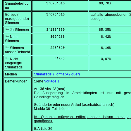
Stimmbeteiligu
      3'673'816
    69,70
%
ng
Gültige (=
      3'673'816
auf alle abgegebenen 
massgebende)
bezogen
Stimmen
┗━ Ja-Stimmen
      3'135'669
    85,35
%
┗━ Nein-
        309'285
     8,42
%
Stimmen
┗━ Stimmen
        226'320
     6,16
%
ausser Betracht
┗━ Nicht
          2'542
     0,07
%
eingelegte
Stimmzettel
Medien
Stimmzettel (Format A2 quer)
Bemerkungen
Siehe
Vorlage 1
.
Art. 36 Abs. IV (neu):
Die Aussperrung in Arbeitskämpfen ist nur mit geset
Grundlage möglich.
Geänderter oder neuer Artikel (aserbaidschanisch)
Maddə 36. Tətil hüququ
...
IV. Qanunla müəyyən edilmiş hallar istisna olmaqla,
qadağandır.
6. Article 36: