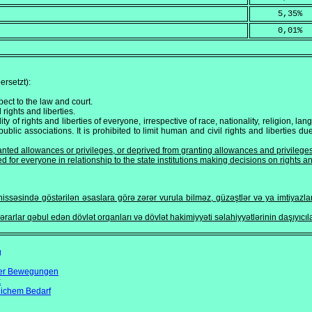
     5,35
%
     0,01
%
rsetzt):
pect to the law and court.
ights and liberties.
ty of rights and liberties of everyone, irrespective of race, nationality, religion, lang
ublic associations. It is prohibited to limit human and civil rights and liberties due 
ed allowances or privileges, or deprived from granting allowances and privileges on 
ed for everyone in relationship to the state institutions making decisions on rights 
u
issəsində göstərilən əsaslara görə zərər vurula bilməz, güzəştlər və ya imtiyazlar
ərarlar qəbul edən dövlət orqanları və dövlət hakimiyyəti səlahiyyətlərinin daşıyıcıl
g
öser Bewegungen
k
lichem Bedarf