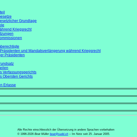
eil
Gesetze
gesetzlicher Grundlage
ole
während Kriegsrecht
itzungen
kommissionen
mberechtigte
Präsidenten und Mandatsverlängerung während Kriegsrecht
ger Präsidenten
rundsatz
teilen
es Verfassungsgerichts
es Obersten Gerichts
en Erlasse
Alle Rechte einschliesslich der Übersetzung in andere Sprachen vorbehalten
© 1996-2026
Beat Müller
beat
@
sudd
.
ch
-- Im Netz seit 25. Januar 2005.