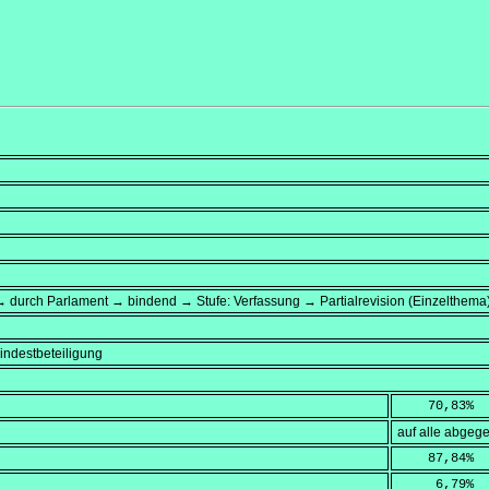
 durch Parlament → bindend → Stufe: Verfassung → Partialrevision (Einzelthema
ndestbeteiligung
    70,83
%
auf alle abge
    87,84
%
     6,79
%