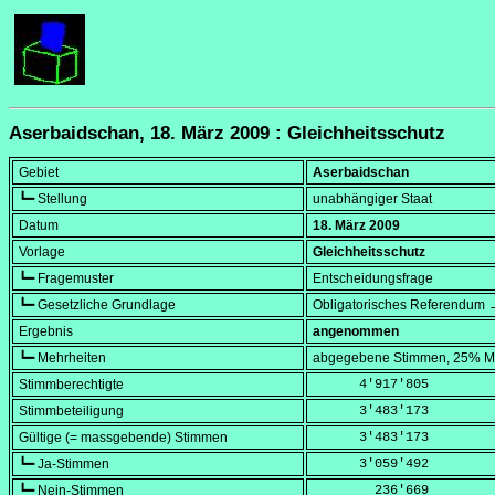
Aserbaidschan, 18. März 2009 : Gleichheitsschutz
Gebiet
Aserbaidschan
┗━ Stellung
unabhängiger Staat
Datum
18. März 2009
Vorlage
Gleichheitsschutz
┗━ Fragemuster
Entscheidungsfrage
┗━ Gesetzliche Grundlage
Obligatorisches Referendum →
Ergebnis
angenommen
┗━ Mehrheiten
abgegebene Stimmen, 25% Mi
Stimmberechtigte
      4'917'805
Stimmbeteiligung
      3'483'173
Gültige (= massgebende) Stimmen
      3'483'173
┗━ Ja-Stimmen
      3'059'492
┗━ Nein-Stimmen
        236'669