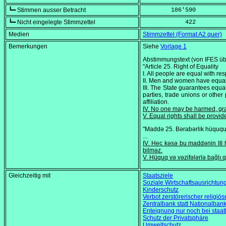
┗━ Stimmen ausser Betracht
        186'590
┗━ Nicht eingelegte Stimmzettel
            422
Medien
Stimmzettel (Format A2 quer)
Bemerkungen
Siehe
Vorlage 1
Abstimmungstext (von IFES übe
"Article 25. Right of Equality
I. All people are equal with res
II. Men and women have equal r
III. The State guarantees equali
parties, trade unions or other p
affiliation.
IV. No one may be harmed, grant
V. Equal rights shall be provid
"Maddə 25. Bərabərlik hüquq
...
IV. Heç kəsə bu maddənin III h
bilməz.
V. Hüquq və vəzifələrlə bağlı q
Gleichzeitig mit
Staatsziele
Soziale Wirtschaftsausrichtun
Kinderschutz
Verbot zerstörerischer religi
Zentralbank statt Nationalban
Enteignung nur noch bei staat
Schutz der Privatsphäre
Umweltschutz