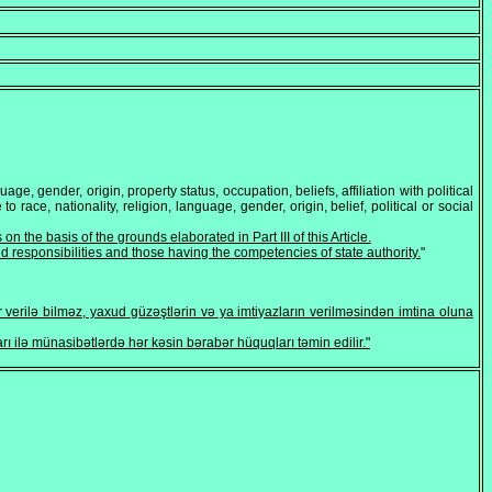
uage, gender, origin, property status, occupation, beliefs, affiliation with political
to race, nationality, religion, language, gender, origin, belief, political or social
the basis of the grounds elaborated in Part III of this Article.
and responsibilities and those having the competencies of state authority.
"
 verilə bilməz, yaxud güzəştlərin və ya imtiyazların verilməsindən imtina oluna
arı ilə münasibətlərdə hər kəsin bərabər hüquqları təmin edilir."