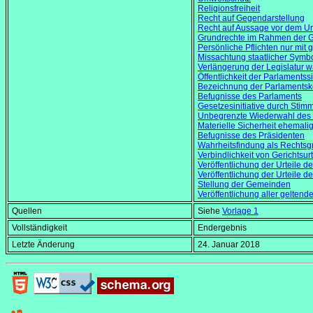
Religionsfreiheit
Recht auf Gegendarstellung
Recht auf Aussage vor dem Urt
Grundrechte im Rahmen der 
Persönliche Pflichten nur mit 
Missachtung staatlicher Symb
Verlängerung der Legislatur 
Öffentlichkeit der Parlamentss
Bezeichnung der Parlaments
Befugnisse des Parlaments
Gesetzesinitiative durch Stim
Unbegrenzte Wiederwahl des 
Materielle Sicherheit ehemali
Befugnisse des Präsidenten
Wahrheitsfindung als Rechtsg
Verbindlichkeit von Gerichtsur
Veröffentlichung der Urteile d
Veröffentlichung der Urteile d
Stellung der Gemeinden
Veröffentlichung aller geltend
Quellen
Siehe
Vorlage 1
Vollständigkeit
Endergebnis
Letzte Änderung
24. Januar 2018