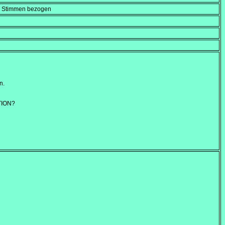
en Stimmen bezogen
n.
TION?