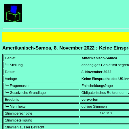
Amerikanisch-Samoa, 8. November 2022 : Keine Einsp
Gebiet
Amerikanisch-Samoa
┗━ Stellung
abhängiges Gebiet mit begrenz
Datum
8. November 2022
Vorlage
Keine Einsprache des US-In
┗━ Fragemuster
Entscheidungsfrage
┗━ Gesetzliche Grundlage
Obligatorisches Referendum →
Ergebnis
verworfen
┗━ Mehrheiten
gültige Stimmen
Stimmberechtigte
         14'313
Stimmbeteiligung
            ---
Stimmen ausser Betracht
            ---