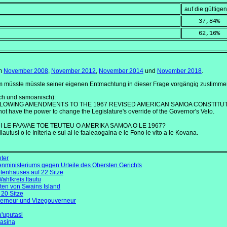
auf die gültig
    37,84
%
    62,16
%
om
November 2008
,
November 2012
,
November 2014
und
November 2018
.
 müsste müsste seiner eigenen Entmachtung in dieser Frage vorgängig zustimme
ch und samoanisch):
LLOWING AMENDMENTS TO THE 1967 REVISED AMERICAN SAMOA CONSTITU
 not have the power to change the Legislature's override of the Governor's Veto.
 I LE FAAVAE TOE TEUTEU O AMERIKA SAMOA O LE 1967?
ailautusi o le Initeria e sui ai le faaleaogaina e le Fono le vito a le Kovana.
ter
nministeriums gegen Urteile des Obersten Gerichts
tenhauses auf 22 Sitze
ahlkreis Itautu
ten von Swains Island
 20 Sitze
verneur und Vizegouverneur
'uputasi
asina