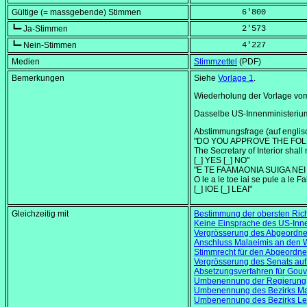
Gültige (= massgebende) Stimmen
          6'800
┗━ Ja-Stimmen
          2'573
┗━ Nein-Stimmen
          4'227
Medien
Stimmzettel
(PDF)
Bemerkungen
Siehe
Vorlage 1
.
Wiederholung der Vorlage v
Dasselbe US-Innenministerium
Abstimmungsfrage (auf englis
"DO YOU APPROVE THE FO
The Secretary of Interior shall
[_] YES [_] NO"
"E TE FAAMAONIA SUIGA NEI
O le a le toe iai se pule a le F
[_] IOE [_] LEAI"
Gleichzeitig mit
Bestimmung der obersten Rich
Keine Einsprache des US-Inne
Vergrösserung des Abgeordne
Anschluss Malaeimis an den W
Stimmrecht für den Abgeordne
Vergrösserung des Senats auf
Absetzungsverfahren für Gou
Umbenennung der Regierung
Umbenennung des Bezirks Ma
Umbenennung des Bezirks Le