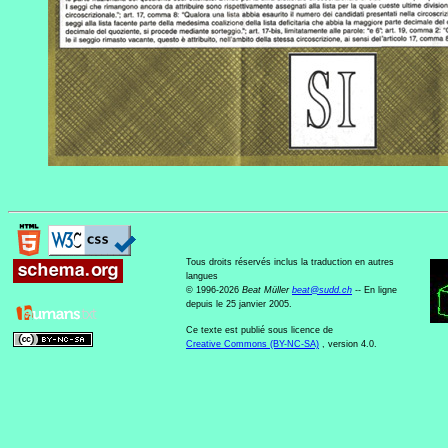
Tous droits réservés inclus la traduction en autres
langues
© 1996-2026
Beat Müller
beat
@
sudd
.
ch
-- En ligne
depuis le 25 janvier 2005.
Ce texte est publié sous licence de
Creative Commons (BY-NC-SA)
, version 4.0.